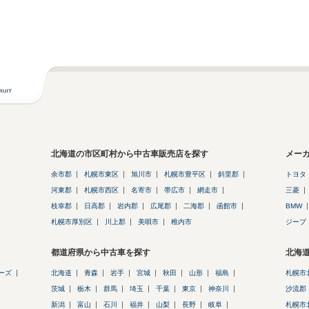
北海道の市区町村から中古車販売店を探す
メー
余市郡
札幌市東区
旭川市
札幌市豊平区
斜里郡
トヨタ
河東郡
札幌市西区
名寄市
帯広市
網走市
三菱
枝幸郡
日高郡
岩内郡
広尾郡
二海郡
函館市
BMW
札幌市厚別区
川上郡
美唄市
稚内市
ジープ
都道府県から中古車を探す
北海
ーズ
北海道
青森
岩手
宮城
秋田
山形
福島
札幌市
茨城
栃木
群馬
埼玉
千葉
東京
神奈川
沙流郡
新潟
富山
石川
福井
山梨
長野
岐阜
札幌市