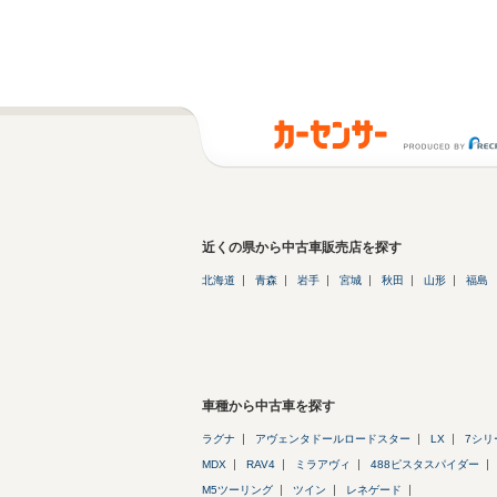
近くの県から中古車販売店を探す
北海道
青森
岩手
宮城
秋田
山形
福島
車種から中古車を探す
ラグナ
アヴェンタドールロードスター
LX
7シリ
MDX
RAV4
ミラアヴィ
488ピスタスパイダー
M5ツーリング
ツイン
レネゲード