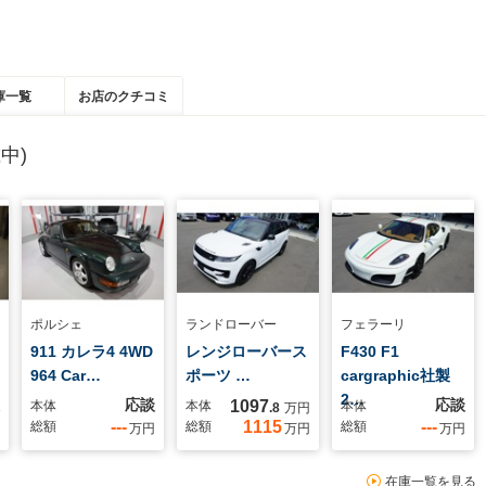
庫一覧
お店のクチコミ
中)
ポルシェ
ランドローバー
フェラーリ
911 カレラ4 4WD
レンジローバース
F430 F1
964 Car…
ポーツ …
cargraphic社製
2…
応談
応談
1097
本体
本体
本体
.8
万円
---
1115
---
総額
総額
総額
万円
万円
万円
在庫一覧を見る