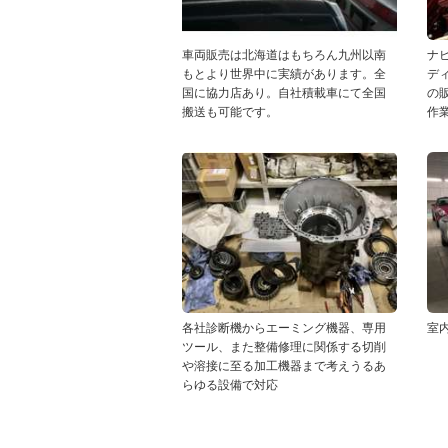
車両販売は北海道はもちろん九州以南
ナ
もとより世界中に実績があります。全
デ
国に協力店あり。自社積載車にて全国
の
搬送も可能です。
作
各社診断機からエーミング機器、専用
室
ツール、また整備修理に関係する切削
や溶接に至る加工機器まで考えうるあ
らゆる設備で対応