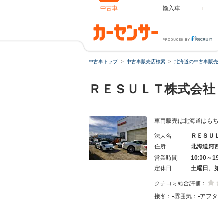
中古車
輸入車
中古車トップ
中古車販売店検索
北海道の中古車販売
ＲＥＳＵＬＴ株式会
車両販売は北海道はも
法人名
ＲＥＳＵ
住所
北海道河
営業時間
10:00～1
定休日
土曜日、
クチコミ総合評価：
-
-
接客：
雰囲気：
アフタ