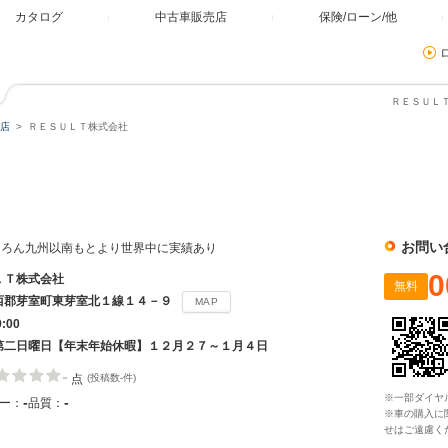
カタログ
中古車販売店
保険/ローン/他
ＲＥＳＵＬＴ
店
ＲＥＳＵＬＴ株式会社
社
お問い
ちろん九州以南もとより世界中に実績あり
0
ＬＴ株式会社
無料
西郡芽室町東芽室北１線１４－９
MAP
9:00
第二日曜日【年末年始休暇】１２月２７～１月４日
-
点
(投稿数-件)
※一部ダイヤ
-
-
ー：
品質：
※車の購入に
せはご遠慮く