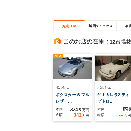
地図&アクセス
在
お店TOP
このお店の在庫
(
12
台掲載
NEW
ポルシェ
ポルシェ
ボクスター S フル
911 カレラ2 ティ
レザー…
プトロ…
応談
324
本体
本体
.5
万円
342
---
総額
総額
万円
万円