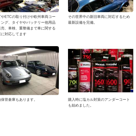
ビやETCの取り付けや欧州車両コー
その世界中の新旧車両に対応するため
ィング、タイヤやバッテリー他用品
最新設備を完備。
販売、車検、重整備まで車に関する
業に対応してます
内保管倉庫もあります。
購入時に塩カル対策のアンダーコート
も始めました。