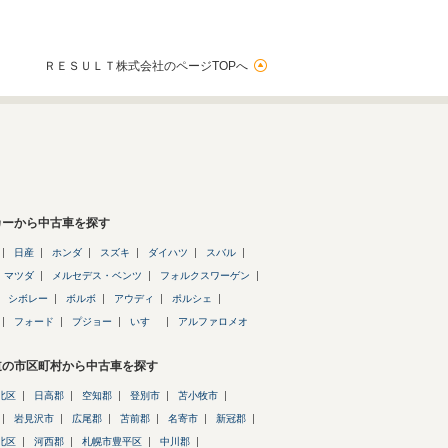
ＲＥＳＵＬＴ株式会社のページTOPへ
カーから中古車を探す
日産
ホンダ
スズキ
ダイハツ
スバル
マツダ
メルセデス・ベンツ
フォルクスワーゲン
シボレー
ボルボ
アウディ
ポルシェ
フォード
プジョー
いすゞ
アルファロメオ
道の市区町村から中古車を探す
北区
日高郡
空知郡
登別市
苫小牧市
岩見沢市
広尾郡
苫前郡
名寄市
新冠郡
北区
河西郡
札幌市豊平区
中川郡