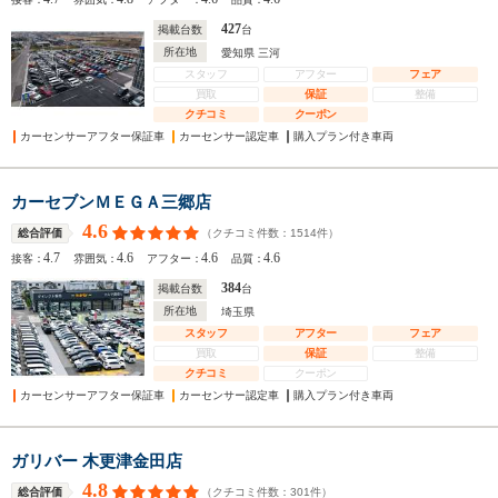
427
掲載台数
台
所在地
愛知県 三河
スタッフ
アフター
フェア
買取
保証
整備
クチコミ
クーポン
カーセンサーアフター保証車
カーセンサー認定車
購入プラン付き車両
カーセブンＭＥＧＡ三郷店
4.6
（クチコミ件数：
1514
件）
総合評価
4.7
4.6
4.6
4.6
接客：
雰囲気：
アフター：
品質：
384
掲載台数
台
所在地
埼玉県
スタッフ
アフター
フェア
買取
保証
整備
クチコミ
クーポン
カーセンサーアフター保証車
カーセンサー認定車
購入プラン付き車両
ガリバー 木更津金田店
4.8
（クチコミ件数：
301
件）
総合評価