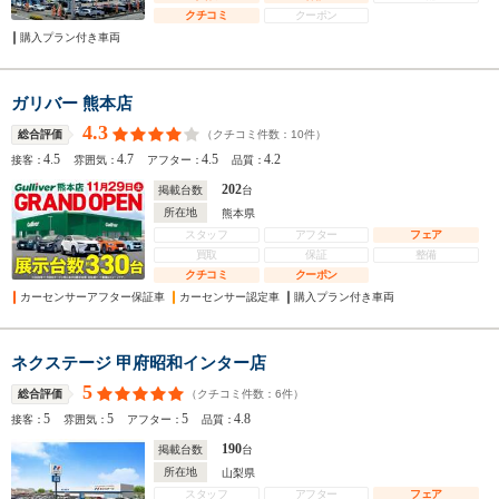
クチコミ
クーポン
購入プラン付き車両
ガリバー 熊本店
4.3
（クチコミ件数：
10
件）
総合評価
4.5
4.7
4.5
4.2
接客：
雰囲気：
アフター：
品質：
202
掲載台数
台
所在地
熊本県
スタッフ
アフター
フェア
買取
保証
整備
クチコミ
クーポン
カーセンサーアフター保証車
カーセンサー認定車
購入プラン付き車両
ネクステージ 甲府昭和インター店
5
（クチコミ件数：
6
件）
総合評価
5
5
5
4.8
接客：
雰囲気：
アフター：
品質：
190
掲載台数
台
所在地
山梨県
スタッフ
アフター
フェア