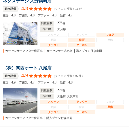
ネクステージ 大分鶴崎店
4.8
（クチコミ件数：
117
件）
総合評価
4.8
4.8
4.8
4.7
接客：
雰囲気：
アフター：
品質：
275
掲載台数
台
所在地
大分県
スタッフ
アフター
フェア
買取
保証
整備
クチコミ
クーポン
カーセンサーアフター保証車
カーセンサー認定車
購入プラン付き車両
（株）関西オート 八尾店
4.9
（クチコミ件数：
97
件）
総合評価
4.9
4.7
4.8
4.8
接客：
雰囲気：
アフター：
品質：
270
掲載台数
台
所在地
大阪府 大阪東部
スタッフ
アフター
フェア
買取
保証
整備
クチコミ
クーポン
カーセンサーアフター保証車
購入プラン付き車両