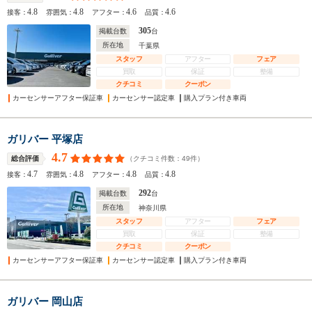
4.8
4.8
4.6
4.6
接客：
雰囲気：
アフター：
品質：
305
掲載台数
台
所在地
千葉県
スタッフ
アフター
フェア
買取
保証
整備
クチコミ
クーポン
カーセンサーアフター保証車
カーセンサー認定車
購入プラン付き車両
ガリバー 平塚店
4.7
（クチコミ件数：
49
件）
総合評価
4.7
4.8
4.8
4.8
接客：
雰囲気：
アフター：
品質：
292
掲載台数
台
所在地
神奈川県
スタッフ
アフター
フェア
買取
保証
整備
クチコミ
クーポン
カーセンサーアフター保証車
カーセンサー認定車
購入プラン付き車両
ガリバー 岡山店