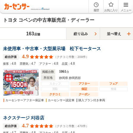
履歴
お気に入り
メニュー
トヨタ コペンの中古車販売店・ディーラー
163
絞り込み
並べ替え
店舗
未使用車・中古車・大型展示場 松下モータース
4.9
（クチコミ件数：
209
件）
総合評価
4.8
4.7
4.8
4.8
接客：
雰囲気：
アフター：
品質：
1061
掲載台数
台
所在地
静岡県 静岡西部
スタッフ
アフター
フェア
買取
保証
整備
クチコミ
クーポン
カーセンサーアフター保証車
カーセンサー認定車
購入プラン付き車両
ネクステージ 刈谷店
4.7
（クチコミ件数：
470
件）
総合評価
4.7
4.8
4.6
4.6
接客：
雰囲気：
アフター：
品質：