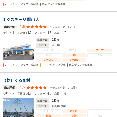
カーセンサーアフター保証車
購入プラン付き車両
ネクステージ 岡山店
4.8
（クチコミ件数：
82
件）
総合評価
4.8
4.7
4.7
4.7
接客：
雰囲気：
アフター：
品質：
223
掲載台数
台
所在地
岡山県
スタッフ
アフター
フェア
買取
保証
整備
クチコミ
クーポン
カーセンサーアフター保証車
カーセンサー認定車
購入プラン付き車両
（株）くるま村
4.7
（クチコミ件数：
142
件）
総合評価
4.7
4.7
4.6
4.6
接客：
雰囲気：
アフター：
品質：
213
掲載台数
台
所在地
福岡県 筑後
スタッフ
アフター
フェア
買取
保証
整備