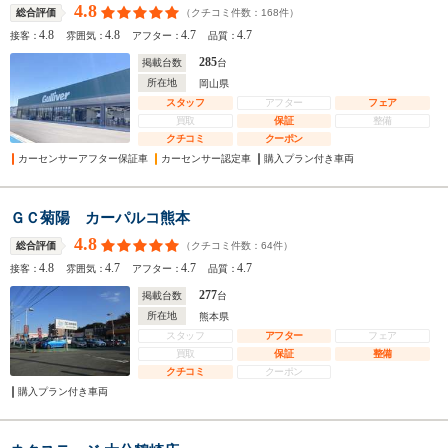
4.8
（クチコミ件数：
168
件）
総合評価
4.8
4.8
4.7
4.7
接客：
雰囲気：
アフター：
品質：
285
掲載台数
台
所在地
岡山県
スタッフ
アフター
フェア
買取
保証
整備
クチコミ
クーポン
カーセンサーアフター保証車
カーセンサー認定車
購入プラン付き車両
ＧＣ菊陽 カーパルコ熊本
4.8
（クチコミ件数：
64
件）
総合評価
4.8
4.7
4.7
4.7
接客：
雰囲気：
アフター：
品質：
277
掲載台数
台
所在地
熊本県
スタッフ
アフター
フェア
買取
保証
整備
クチコミ
クーポン
購入プラン付き車両