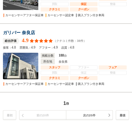
買取
保証
整備
クチコミ
クーポン
カーセンサーアフター保証車
カーセンサー認定車
購入プラン付き車両
ガリバー 奈良店
4.9
（クチコミ件数：
38
件）
総合評価
4.8
4.9
4.9
4.8
接客：
雰囲気：
アフター：
品質：
188
掲載台数
台
所在地
奈良県
スタッフ
アフター
フェア
買取
保証
整備
クチコミ
クーポン
カーセンサーアフター保証車
カーセンサー認定車
購入プラン付き車両
1
/9
最初
前の20件
次の20件
最後