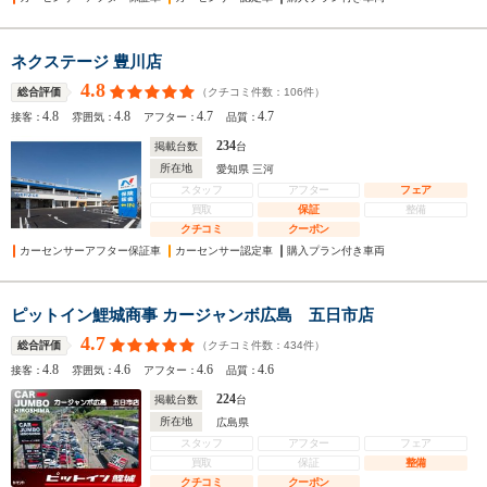
ネクステージ 豊川店
4.8
（クチコミ件数：
106
件）
総合評価
4.8
4.8
4.7
4.7
接客：
雰囲気：
アフター：
品質：
234
掲載台数
台
所在地
愛知県 三河
スタッフ
アフター
フェア
買取
保証
整備
クチコミ
クーポン
カーセンサーアフター保証車
カーセンサー認定車
購入プラン付き車両
ピットイン鯉城商事 カージャンボ広島 五日市店
4.7
（クチコミ件数：
434
件）
総合評価
4.8
4.6
4.6
4.6
接客：
雰囲気：
アフター：
品質：
224
掲載台数
台
所在地
広島県
スタッフ
アフター
フェア
買取
保証
整備
クチコミ
クーポン