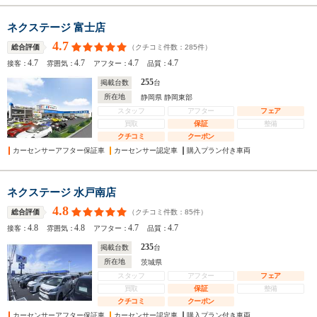
ネクステージ 富士店
4.7
（クチコミ件数：
285
件）
総合評価
4.7
4.7
4.7
4.7
接客：
雰囲気：
アフター：
品質：
255
掲載台数
台
所在地
静岡県 静岡東部
スタッフ
アフター
フェア
買取
保証
整備
クチコミ
クーポン
カーセンサーアフター保証車
カーセンサー認定車
購入プラン付き車両
ネクステージ 水戸南店
4.8
（クチコミ件数：
85
件）
総合評価
4.8
4.8
4.7
4.7
接客：
雰囲気：
アフター：
品質：
235
掲載台数
台
所在地
茨城県
スタッフ
アフター
フェア
買取
保証
整備
クチコミ
クーポン
カーセンサーアフター保証車
カーセンサー認定車
購入プラン付き車両