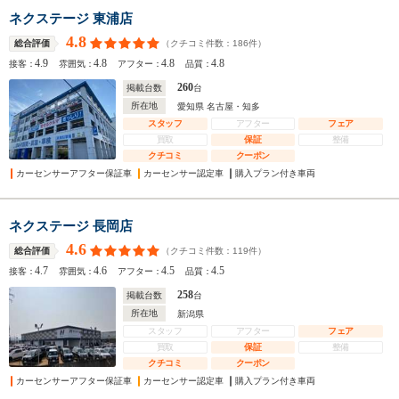
ネクステージ 東浦店
4.8
（クチコミ件数：
186
件）
総合評価
4.9
4.8
4.8
4.8
接客：
雰囲気：
アフター：
品質：
260
掲載台数
台
所在地
愛知県 名古屋・知多
スタッフ
アフター
フェア
買取
保証
整備
クチコミ
クーポン
カーセンサーアフター保証車
カーセンサー認定車
購入プラン付き車両
ネクステージ 長岡店
4.6
（クチコミ件数：
119
件）
総合評価
4.7
4.6
4.5
4.5
接客：
雰囲気：
アフター：
品質：
258
掲載台数
台
所在地
新潟県
スタッフ
アフター
フェア
買取
保証
整備
クチコミ
クーポン
カーセンサーアフター保証車
カーセンサー認定車
購入プラン付き車両