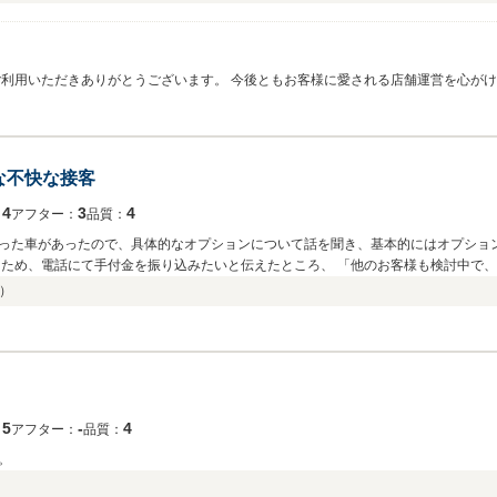
ご利用いただきありがとうございます。 今後ともお客様に愛される店舗運営を心が
き合いのほどよろしくお願いいたします。
な不快な接客
4
3
4
：
アフター：
品質：
った車があったので、具体的なオプションについて話を聞き、基本的にはオプショ
たため、電話にて手付金を振り込みたいと伝えたところ、 「他のお客様も検討中で
ンを付けてくださるのであれば、先に声をかけてくれた〇〇様（私）にお売りします
）
ところ 「ちょっとまってください。社内の者に相談し、◯◯様にお売りできるかど
ながるのでよいと思いますが」と伝えたところ。 「私（店員）としては先にお声が
社に確認したところ◯◯様にお売りできることになりました」と言われました。 こ
てしまいますね。 本当に私に売りたいという意思があったなら、「検討しているお
検討者がいたかどうかの確認はできませんが、どちらにせよ不快な思いをしました。
5
‐
4
：
アフター：
品質：
。