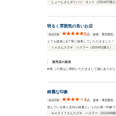
しょーじさん
ダイハツ タント（
2024/07
購入
明るく雰囲気の良いお店
5
点
5
接客：
雰囲気
総合評価
とても親身に&丁寧に接客していただきました！
ｔｅさん
スズキ ハスラー（
2024/01
購入）
販売店の返信
te様 この度はご契約いただきまして誠にあり
様に見て頂きたく、毎朝社員全員で洗車を行って
綺麗な印象
4
点
4
接客：
雰囲気
総合評価
並んでいる車と店内が綺麗というのが第一印象で
ｍｍ５１７さん
スズキ ハスラー（
2023/09
購