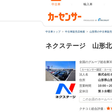
中古車
輸入車
中古車トップ
中古車販売店検索
山形県の中古車販売
ネクステージ 山形北
全国のグループ総在庫3
カーセンサー認定・カーセ
法人名
株式会社
住所
山形県山
営業時間
10:00～2
定休日
第３水曜
このお店のホームペ
クチコミ総合評価：