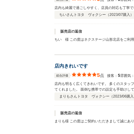
店内も綺麗で過ごしやすく、店員の対応も丁寧で
ちいさん
トヨタ ヴォクシー（
2023/07
購入）
販売店の返信
ちい 様 この度はネクステージ山形北店をご利
ポートも充実させておりますのでお困り事や気に
店内きれいです
5
点
5
接客：
雰囲気
総合評価
店内も明るく広くてきれいです。 多くのスタッ
てくれました。 面倒な携帯での設定も手助けし
まりもさん
トヨタ ヴォクシー（
2023/06
購入
販売店の返信
まりも様 この度はご契約いただきまして誠にあ
ております。弊社ではピカピカのお車をお客様に
くお願い致します。