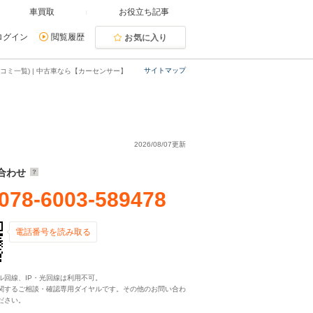
車買取
お役立ち記事
ログイン
閲覧履歴
お気に入り
サイトマップ
コミ一覧) | 中古車なら【カーセンサー】
2026/08/07更新
合わせ
078-6003-589478
電話番号を読み取る
ル回線、IP・光回線は利用不可。
関するご相談・確認専用ダイヤルです。その他のお問い合わ
ださい。