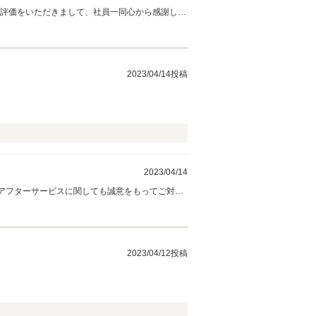
い評価をいただきまして、社員一同心から感謝して
お立ち寄りください。 今後とも、どうぞ宜しく
2023/04/14投稿
2023/04/14
、アフターサービスに関しても誠意をもってご対応
もお気軽に弊社にお越しくださいませ。宜しくお
2023/04/12投稿