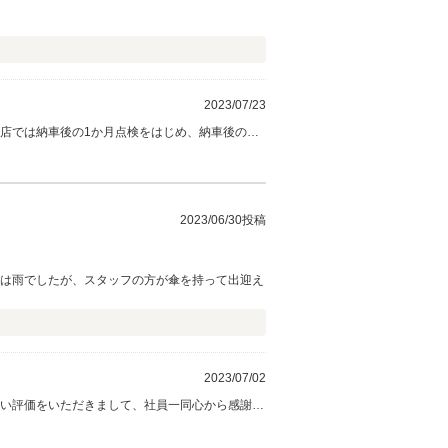
2023/07/23
当店では納車後の1か月点検をはじめ、納車後のサ
致します。
2023/06/30投稿
日は雨でしたが、スタッフの方が傘を持って出迎え
2023/07/02
高い評価をいただきまして、社員一同心から感謝し
にお立ち寄りください。 今後とも、どうぞ宜し