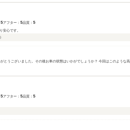
5
5
5
：
アフター：
品質：
り安心です。
）
りがとうございました。その後お車の状態はいかがでしょうか？ 今回はこのような
見て頂きたく、毎朝社員全員で洗車を行っております。何かお困りの際はぜひお気軽
5
5
5
：
アフター：
品質：
）