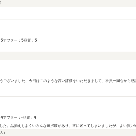
）
5
5
5
：
アフター：
品質：
がとうございました。今回はこのような高い評価をいただきまして、社員一同心から
おります。何かお困りの際はぜひお気軽にお立ち寄りください。 今後とも、どうぞ
4
‐
4
：
アフター：
品質：
した。品揃えもよくいろんな選択肢があり、逆に迷ってしまいましたが、よい買い
入）