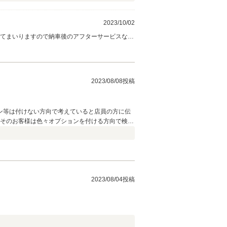
2023/10/02
けてまいりますので納車後のアフターサービスなど
2023/08/08投稿
ン等は付けない方向で考えていると店員の方に伝
、そのお客様は色々オプションを付ける方向で検討
」とのこと。 それに対して私は「では諦めるの
うか確認してみます。」と話が一転。 私が「オプ
けいただいた◯◯様にお売りしたいので」と矛盾
ういったことをされると、架空の検討者を引き合い
客様がいる」なんて話はせずにすぐ手付金を振り
 店の雰囲気や、展示場で車を見せていただいた時
2023/08/04投稿