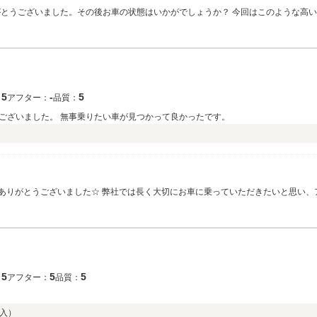
がとうございました。その後お車の状態はいかがでしょうか？ 今回はこのような高
て頂きたく、毎朝社員全員で洗車を行っております。何かお困りの際はぜひお気軽に
5
‐
5
：
アフター：
品質：
ございました。 無事乗りたい車が見つかって良かったです。
きありがとうございました☆ 弊社では長く大切にお車に乗っていただきたいと思い
のご提案と、その後のお車のメンテナンスを引き続きさせていただきます。今後と
5
5
5
：
アフター：
品質：
入）