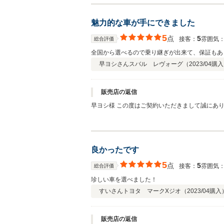
魅力的な車が手にできました
5
点
5
接客：
雰囲気
総合評価
全国から選べるので乗り継ぎが出来て、保証もあ
早ヨシさん
スバル レヴォーグ（
2023/04
購入
販売店の返信
早ヨシ様 この度はご契約いただきまして誠にあ
ております。弊社ではピカピカのお車をお客様に
くお願い致します。
良かったです
5
点
5
接客：
雰囲気
総合評価
珍しい車を選べました！
すいさん
トヨタ マークXジオ（
2023/04
購入
販売店の返信