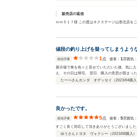
販売店の返信
ｍｍ５１７様 この度はネクステージ山形北店を
万全の体制を整えておりますので是非末永いお付
値段の釣り上げを疑ってしまうよう
1
点
1
接客：
雰囲気
総合評価
展示場で車を色々と見せていただいた後、気に入
え、その日は帰宅。 翌日、購入の意思が固まっ
していただいているので、もし、同様のオプショ
たーべさん
ホンダ オデッセイ（
2023/04
購入
でその検討中のお客様にお譲りします」と伝えた
ションを付けてくれる方のほうが会社の売上につ
のある返し。 その後、すぐ折り返しがあり「会
に出して値段を不当に釣り上げているように思っ
込むための手続きをするはずですから。 実際に
良かったです。
の対応はよかっただけにとても残念です。
5
点
5
接客：
雰囲気
総合評価
すごく良く対応して頂きありがとうございました
ゆうさん
トヨタ ヴォクシー（
2023/08
購入）