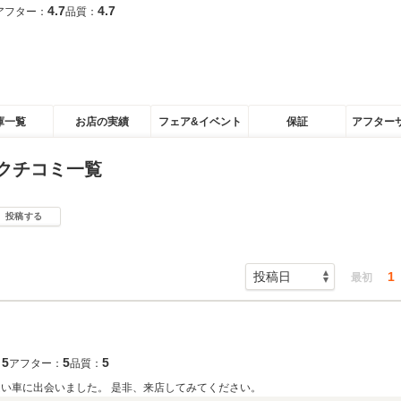
4.7
4.7
アフター：
品質：
庫一覧
お店の実績
フェア&イベント
保証
アフター
クチコミ一覧
投稿する
1
最初
5
5
5
：
アフター：
品質：
良い車に出会いました。 是非、来店してみてください。