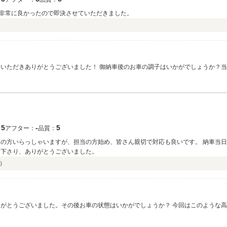
非常に良かったので即決させていただきました。
用いただきありがとうございました！ 御納車後のお車の調子はいかがでしょうか？
なることはお気軽にご相談ください。 今後とも末永いお付き合いの程宜しくお願い
5
‐
5
：
アフター：
品質：
フの方いらっしゃいますが、担当の方始め、皆さん親切で対応も良いです。 納車当
て下さり、ありがとうございました。
）
りがとうございました。その後お車の状態はいかがでしょうか？ 今回はこのような
見て頂きたく、毎朝社員全員で洗車を行っております。何かお困りの際はぜひお気軽