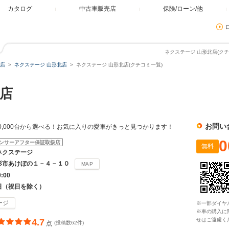
カタログ
中古車販売店
保険/ローン/他
ネクステージ 山形北店(クチ
店
ネクステージ 山形北店
ネクステージ 山形北店(クチコミ一覧)
店
お問い
0,000台から選べる！お気に入りの愛車がきっと見つかります！
0
ンサーアフター保証取扱店
無料
ネクステージ
形市あけぼの１－４－１０
MAP
0:00
日（祝日を除く）
ージ
※一部ダイヤ
※車の購入に
せはご遠慮く
4.7
点
(投稿数62件)