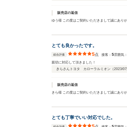
販売店の返信
ゆう様 この度はご契約いただきまして誠にあり
おります。弊社ではピカピカのお車をお客様に見
お願い致します。
とても良かったです。
5
点
5
接客：
雰囲気
総合評価
親切に対応して頂きました！
きらさん
トヨタ カローラルミオン（
2023/07
販売店の返信
きら様 この度はご契約いただきまして誠にあり
おります。弊社ではピカピカのお車をお客様に見
お願い致します。
とても丁寧でいい対応でした。
5
点
5
接客：
雰囲気
総合評価