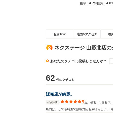
4.7
4.8
接客：
雰囲気：
お店TOP
地図&アクセス
在
ネクステージ 山形北店の
あなたのクチコミ投稿しませんか？
62
件のクチコミ
販売店が綺麗。
5
点
5
接客：
雰囲気
総合評価
店内は、とても綺麗で接客対応も素晴らしい。 