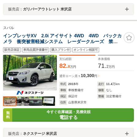
販売店：
ガリバーアウトレット 米沢店
スバル
インプレッサXV 2.0i アイサイト 4WD 4WD バックカ
メラ 衝突被害軽減システム レーダークルーズ 禁煙
車 コーナーセンサー HIDヘッド 純正17インチアル
販売店保証
車両品質評価書付
購入プラン付
オンライン相談可
ミ 車線逸脱警報 オートライト デュアルエアコン
Bluetooth CD
支払総額
本体価格
82.
71.
8
2
万円
万円
10,300
通常ローン
月々
円
年式
2015
年
走行
11.4
万km
車検
車検整備付
修復
なし
保証
保証付
整備
法定整備付
住所
山形県米沢市
今すぐ在庫確認・見積依頼
無
電話する
料
販売店：
ネクステージ 米沢店