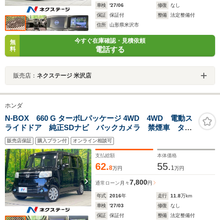
車検
'27/06
修復
なし
保証
保証付
整備
法定整備付
住所
山形県米沢市
今すぐ在庫確認・見積依頼
無
電話する
料
販売店：
ネクステージ 米沢店
ホンダ
N-BOX 660 G ターボLパッケージ 4WD 4WD 電動ス
ライドドア 純正SDナビ バックカメラ 禁煙車 ター
ボ ドラレコ スマートキー ビルトインETC クルコ
販売店保証
購入プラン付
オンライン相談可
ン 純正 オートエアコン Bluetooth DVD再生 フル
セグ パドルシフト
支払総額
本体価格
62.
55.
8
1
万円
万円
7,800
通常ローン
月々
円
年式
2016
年
走行
11.8
万km
車検
'27/03
修復
なし
保証
保証付
整備
法定整備付