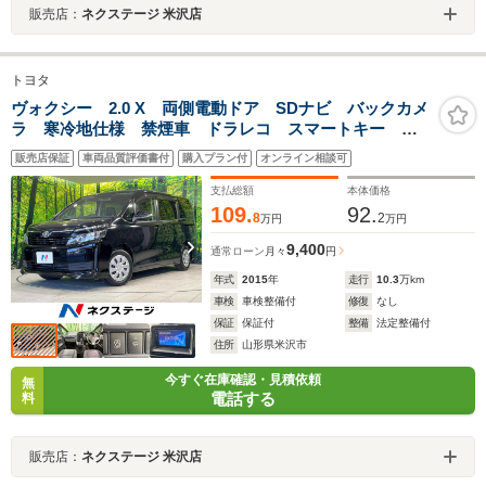
販売店：
ネクステージ 米沢店
トヨタ
ヴォクシー 2.0 X 両側電動ドア SDナビ バックカメ
ラ 寒冷地仕様 禁煙車 ドラレコ スマートキー
LEDヘッド ビルトインETC 純正 オートライト デ
販売店保証
車両品質評価書付
購入プラン付
オンライン相談可
ュアルエアコン リアエアコン DVD再生 フルセグ
支払総額
本体価格
109.
92.
8
2
万円
万円
9,400
通常ローン
月々
円
年式
2015
年
走行
10.3
万km
車検
車検整備付
修復
なし
保証
保証付
整備
法定整備付
住所
山形県米沢市
今すぐ在庫確認・見積依頼
無
電話する
料
販売店：
ネクステージ 米沢店