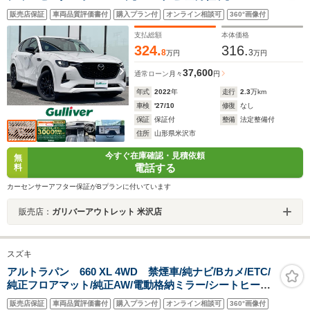
ラレコ/ETC/純正フロアマット/シートヒーター/エアシー
販売店保証
車両品質評価書付
購入プラン付
オンライン相談可
360°画像付
ト/BSM/MI-DRIVE/パドルシフト/ステアリングヒーター/
電動格納ミラー/LED/スマートキー
支払総額
本体価格
324.
316.
8
3
万円
万円
37,600
通常ローン
月々
円
年式
2022
年
走行
2.3
万km
車検
'27/10
修復
なし
保証
保証付
整備
法定整備付
住所
山形県米沢市
今すぐ在庫確認・見積依頼
無
電話する
料
カーセンサーアフター保証がBプランに付いています
販売店：
ガリバーアウトレット 米沢店
スズキ
アルトラパン 660 XL 4WD 禁煙車/純ナビ/Bカメ/ETC/
純正フロアマット/純正AW/電動格納ミラー/シートヒータ
ー/アイドリングストップ/ドアバイザー/キセノンライト/
販売店保証
車両品質評価書付
購入プラン付
オンライン相談可
360°画像付