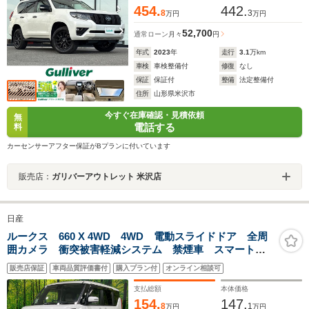
454.
442.
8
3
万円
万円
52,700
通常ローン
月々
円
年式
2023
年
走行
3.1
万km
車検
車検整備付
修復
なし
保証
保証付
整備
法定整備付
住所
山形県米沢市
今すぐ在庫確認・見積依頼
無
電話する
料
カーセンサーアフター保証がBプランに付いています
販売店：
ガリバーアウトレット 米沢店
日産
ルークス 660 X 4WD 4WD 電動スライドドア 全周
囲カメラ 衝突被害軽減システム 禁煙車 スマートキ
ー LEDヘッド 純正 オートハイビーム オートライ
販売店保証
車両品質評価書付
購入プラン付
オンライン相談可
ト オートエアコン Bluetooth CD フルセグ
支払総額
本体価格
154.
147.
8
1
万円
万円