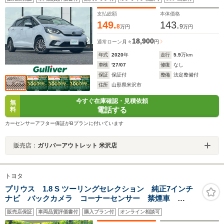
ー/純正AW/スタッドレスタイヤ車載
支払総額
本体価格
149.
143.
8
9
万円
万円
18,900
通常ローン
月々
円
年式
2020
年
走行
5.9
万km
車検
'27/07
修復
なし
保証
保証付
整備
法定整備付
住所
山形県米沢市
今すぐ在庫確認・見積依頼
無
電話する
料
カーセンサーアフター保証がBプランに付いています
販売店：
ガリバーアウトレット 米沢店
トヨタ
プリウス 1.8 S ツーリングセレクション 純正7インチ
ナビ バックカメラ コーナーセンサー 禁煙車
ETC スマートキー LEDヘッドライト シートリフタ
販売店保証
車両品質評価書付
購入プラン付
オンライン相談可
ー 純正17インチホイール フルセグTV