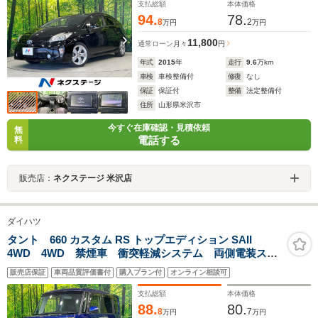
支払総額
本体価格
94.
78.
8
2
万円
万円
11,800
通常ローン
月々
円
年式
2015
年
走行
9.6
万km
車検
車検整備付
修復
なし
保証
保証付
整備
法定整備付
住所
山形県米沢市
今すぐ在庫確認・見積依頼
無
電話する
料
販売店：
ネクステージ 米沢店
ダイハツ
タント 660 カスタム RS トップエディション SAII
4WD 4WD 禁煙車 衝突軽減システム 両側電装スラ
イドドア バックカメラ 7インチナビ ロールサンシェ
販売店保証
車両品質評価書付
購入プラン付
オンライン相談可
ード スマートキー LEDヘッドライト Bluetooth再生
支払総額
本体価格
88.
80.
8
7
万円
万円