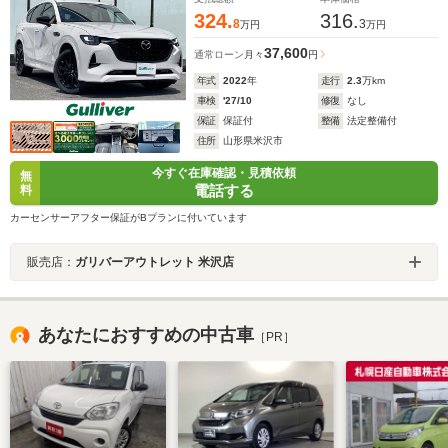
324.
316.
8
3
万円
万円
37,600
通常ローン
月々
円
年式
2022
年
走行
2.3
万km
車検
'27/10
修復
なし
保証
保証付
整備
法定整備付
住所
山形県米沢市
今すぐ在庫確認・見積依頼
無
電話する
料
カーセンサーアフター保証がBプランに付いています
販売店：
ガリバーアウトレット 米沢店
あなたにおすすめの中古車
［PR］