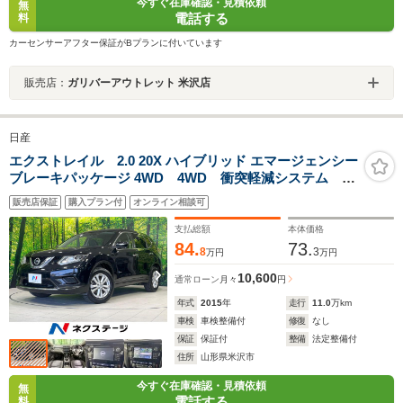
今すぐ在庫確認・見積依頼
無
電話する
料
カーセンサーアフター保証がBプランに付いています
販売店：
ガリバーアウトレット 米沢店
日産
エクストレイル 2.0 20X ハイブリッド エマージェンシー
ブレーキパッケージ 4WD 4WD 衝突軽減システム 禁
煙車 純正7インチナビ 全周囲カメラ ブラインドスポ
販売店保証
購入プラン付
オンライン相談可
ットモニター シートヒーター LEDヘッドライト ス
マートキー オートライト ETC フルセグTV
支払総額
本体価格
84.
73.
8
3
万円
万円
10,600
通常ローン
月々
円
年式
2015
年
走行
11.0
万km
車検
車検整備付
修復
なし
保証
保証付
整備
法定整備付
住所
山形県米沢市
今すぐ在庫確認・見積依頼
無
電話する
料