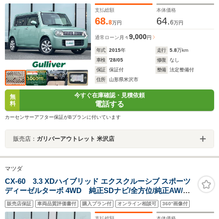
冬タイヤ(社外AW)車載/スマートキー
支払総額
本体価格
68.
64.
8
6
万円
万円
9,000
通常ローン
月々
円
年式
2015
年
走行
5.8
万km
車検
'28/05
修復
なし
保証
保証付
整備
法定整備付
住所
山形県米沢市
今すぐ在庫確認・見積依頼
無
電話する
料
カーセンサーアフター保証がBプランに付いています
販売店：
ガリバーアウトレット 米沢店
マツダ
CX-60 3.3 XDハイブリッド エクスクルーシブ スポーツ
ディーゼルターボ 4WD 純正SDナビ/全方位/純正AW/ド
ラレコ/ETC/純正フロアマット/シートヒーター/エアシー
販売店保証
車両品質評価書付
購入プラン付
オンライン相談可
360°画像付
ト/BSM/MI-DRIVE/パドルシフト/ステアリングヒーター/
電動格納ミラー/LED/スマートキー
支払総額
本体価格