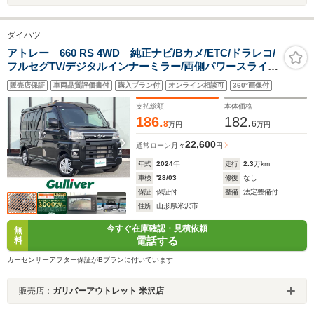
ダイハツ
アトレー 660 RS 4WD 純正ナビ/Bカメ/ETC/ドラレコ/
フルセグTV/デジタルインナーミラー/両側パワースライド
ドア/ステアリングスイッチ/ドアバイザー/電動格納ミラ
販売店保証
車両品質評価書付
購入プラン付
オンライン相談可
360°画像付
ー/キセノンライト/アイドリングストップ/スマートキー
支払総額
本体価格
186.
182.
8
6
万円
万円
22,600
通常ローン
月々
円
年式
2024
年
走行
2.3
万km
車検
'28/03
修復
なし
保証
保証付
整備
法定整備付
住所
山形県米沢市
今すぐ在庫確認・見積依頼
無
電話する
料
カーセンサーアフター保証がBプランに付いています
販売店：
ガリバーアウトレット 米沢店