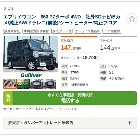
スズキ
エブリイワゴン 660 PZターボ 4WD 社外SDナビ/Bカ
メ/純正AW/ドラレコ(前後)/シートヒーター/純正フロアマ
ット/ステアリングスイッチ/片側パワスラドア/電動格納ミ
販売店保証
車両品質評価書付
購入プラン付
オンライン相談可
360°画像付
ラー/ドアバイザー/フォグランプ/スマートキー×2本
支払総額
本体価格
147.
144.
8
2
万円
万円
18,700
通常ローン
月々
円
年式
2020
年
走行
5.5
万km
車検
'27/05
修復
なし
保証
保証付
整備
法定整備付
住所
山形県米沢市
今すぐ在庫確認・見積依頼
無
電話する
料
カーセンサーアフター保証がBプランに付いています
販売店：
ガリバーアウトレット 米沢店