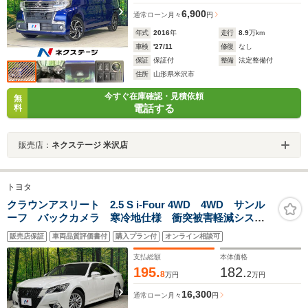
6,900
通常ローン
月々
円
年式
2016
年
走行
8.9
万km
車検
'27/11
修復
なし
保証
保証付
整備
法定整備付
住所
山形県米沢市
今すぐ在庫確認・見積依頼
無
電話する
料
販売店：
ネクステージ 米沢店
トヨタ
クラウンアスリート 2.5 S i-Four 4WD 4WD サンル
ーフ バックカメラ 寒冷地仕様 衝突被害軽減システ
ム レーダークルーズ 禁煙車 レザーシート 前席シ
販売店保証
車両品質評価書付
購入プラン付
オンライン相談可
ートエアコン コーナーセンサー スマートキー LED
ヘッド ビルトインETC
支払総額
本体価格
195.
182.
8
2
万円
万円
16,300
通常ローン
月々
円