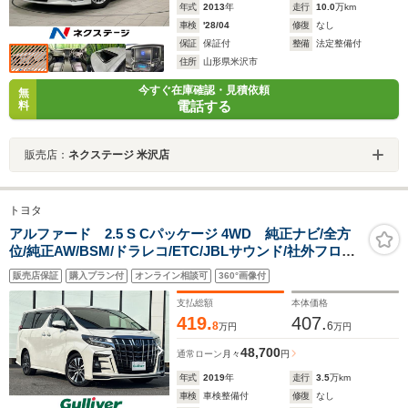
年式
2013
年
走行
10.0
万km
車検
'28/04
修復
なし
保証
保証付
整備
法定整備付
住所
山形県米沢市
今すぐ在庫確認・見積依頼
無
電話する
料
販売店：
ネクステージ 米沢店
トヨタ
アルファード 2.5 S Cパッケージ 4WD 純正ナビ/全方
位/純正AW/BSM/ドラレコ/ETC/JBLサウンド/社外フロア
マット/デジタルインナーミラー/社外GPSレーダー/電動
販売店保証
購入プラン付
オンライン相談可
360°画像付
格納ミラー/ドアバイザー/フォグランプ/LED/スマートキ
ー
支払総額
本体価格
419.
407.
8
6
万円
万円
48,700
通常ローン
月々
円
年式
2019
年
走行
3.5
万km
車検
車検整備付
修復
なし