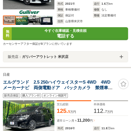
年式
2021
年
走行
1.6
万km
車検
車検整備付
修復
なし
保証
保証付
整備
法定整備付
住所
山形県米沢市
今すぐ在庫確認・見積依頼
無
電話する
料
カーセンサーアフター保証がBプランに付いています
販売店：
ガリバーアウトレット 米沢店
日産
エルグランド 2.5 250ハイウェイスターS 4WD 4WD
メーカーナビ 両側電動ドア バックカメラ 禁煙車
電動リアゲート ハーフレザーシート LEDヘッド 純
販売店保証
購入プラン付
オンライン相談可
正18インチアルミ オートライト デュアルエアコン
リアエアコン フルセグ
支払総額
本体価格
125.
112.
5
7
万円
万円
11,200
通常ローン
月々
円
年式
2016
年
走行
11.8
万km