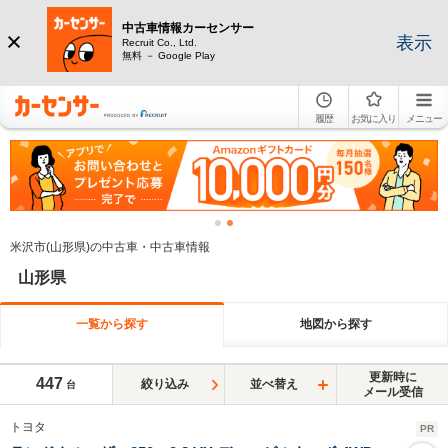
中古車情報カーセンサー
表示
Recruit Co., Ltd.
無料 － Google Play
履歴
お気に入り
メニュー
米沢市(山形県)の中古車・中古車情報
山形県
一覧から探す
地図から探す
更新時に
447
絞り込み
並べ替え
台
メール受信
トヨタ
PR