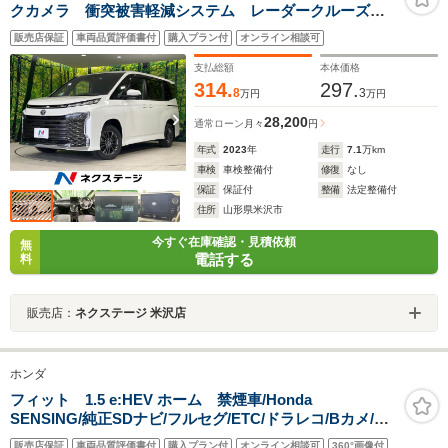
クカメラ 衝突被害軽減システム レーダークルーズ
禁煙車 ドラレコ スマートキー LEDヘッド
販売店保証
車両品質評価書付
購入プラン付
オンライン相談可
ETC2.0 純正16インチアルミ オートハイビーム オー
トライト
支払総額
本体価格
314.
297.
8
3
万円
万円
28,200
通常ローン
月々
円
年式
2023
年
走行
7.1
万km
車検
車検整備付
修復
なし
保証
保証付
整備
法定整備付
住所
山形県米沢市
今すぐ在庫確認・見積依頼
無
電話する
料
販売店：
ネクステージ 米沢店
ホンダ
フィット 1.5 e:HEV ホーム 禁煙車/Honda
SENSING/純正SDナビ/フルセグ/ETC/ドラレコ/Bカメ/電
子パーキング/ドアバイザー/BRAKE HOLD/ワンオーナ
販売店保証
車両品質評価書付
購入プラン付
オンライン相談可
360°画像付