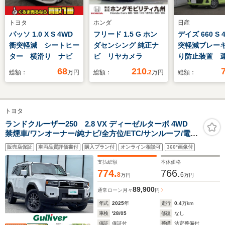
トヨタ
ホンダ
日産
パッソ 1.0 X S 4WD
フリード 1.5 G ホン
デイズ 660 S 
衝突軽減 シートヒー
ダセンシング 純正ナ
突軽減ブレー
ター 横滑り ナビ
ビ リヤカメラ
り防止装置 
ートヒーター
68
210
総額：
万円
総額：
.2
万円
総額：
ンジンスタ
ETC
トヨタ
ランドクルーザー250 2.8 VX ディーゼルターボ 4WD
禁煙車/ワンオーナー/純ナビ/全方位/ETC/サンルーフ/電動
リアゲート/純正フロアマット/デジタルインナーミラー/パ
販売店保証
車両品質評価書付
購入プラン付
オンライン相談可
360°画像付
ワーシート/シートヒーター/エアシート/純正AW/電動格納
ミラー/ドアバイザー
支払総額
本体価格
774.
766.
8
6
万円
万円
89,900
通常ローン
月々
円
年式
2025
年
走行
0.4
万km
車検
'28/05
修復
なし
保証
保証付
整備
法定整備付