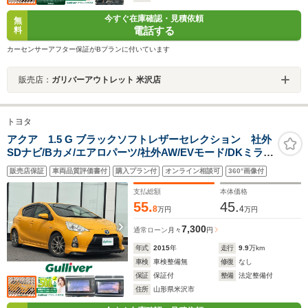
今すぐ在庫確認・見積依頼
無
電話する
料
カーセンサーアフター保証がBプランに付いています
販売店：
ガリバーアウトレット 米沢店
トヨタ
アクア 1.5 G ブラックソフトレザーセレクション 社外
SDナビ/Bカメ/エアロパーツ/社外AW/EVモード/DKミラ
ー/純正フロアマット/電動格納ミラー/ドアバイザー/スマ
販売店保証
車両品質評価書付
購入プラン付
オンライン相談可
360°画像付
ートキー/サマータイヤ(社外AW)車載
支払総額
本体価格
55.
45.
8
4
万円
万円
7,300
通常ローン
月々
円
年式
2015
年
走行
9.9
万km
車検
車検整備無
修復
なし
保証
保証付
整備
法定整備付
住所
山形県米沢市