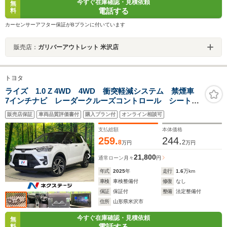
今すぐ在庫確認・見積依頼
無
電話する
料
カーセンサーアフター保証がBプランに付いています
販売店：
ガリバーアウトレット 米沢店
トヨタ
ライズ 1.0 Z 4WD 4WD 衝突軽減システム 禁煙車
7インチナビ レーダークルーズコントロール シートヒ
ーター LEDヘッドライト リアフォグランプ スマー
販売店保証
車両品質評価書付
購入プラン付
オンライン相談可
トキー オートエアコン Bluetooth再生
支払総額
本体価格
259.
244.
8
2
万円
万円
21,800
通常ローン
月々
円
年式
2025
年
走行
1.6
万km
車検
車検整備付
修復
なし
保証
保証付
整備
法定整備付
住所
山形県米沢市
今すぐ在庫確認・見積依頼
無
電話する
料