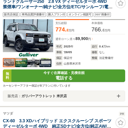
ランドクルーザー250 2.8 VX ディーゼルターボ 4WD
禁煙車/ワンオーナー/純ナビ/全方位/ETC/サンルーフ/電動
リアゲート/純正フロアマット/デジタルインナーミラー/パ
販売店保証
車両品質評価書付
購入プラン付
オンライン相談可
360°画像付
ワーシート/シートヒーター/エアシート/純正AW/電動格納
ミラー/ドアバイザー
支払総額
本体価格
774.
766.
8
6
万円
万円
89,900
通常ローン
月々
円
年式
2025
年
走行
0.4
万km
車検
'28/05
修復
なし
保証
保証付
整備
法定整備付
住所
山形県米沢市
今すぐ在庫確認・見積依頼
無
電話する
料
カーセンサーアフター保証がBプランに付いています
販売店：
ガリバーアウトレット 米沢店
マツダ
PR
CX-60 3.3 XDハイブリッド エクスクルーシブ スポーツ
ディーゼルターボ 4WD 純正SDナビ/全方位/純正AW/ド