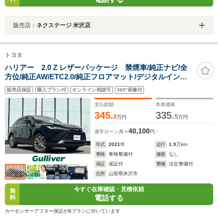
販売店：
ネクステージ 米沢店
トヨタ
ハリアー 2.0 Z レザーパッケージ 禁煙車/純正ナビ/全
方位/純正AW/ETC2.0/純正フロアマット/デジタルインナ
ーミラー/ガラスルーフ/シートヒーター/エアシート/ステ
販売店保証
購入プラン付
オンライン相談可
360°画像付
アリングヒーター/パワーシート/LED/電動格納ミラ
ー/JBL
支払総額
本体価格
345.
335.
8
5
万円
万円
40,100
通常ローン
月々
円
年式
2021
年
走行
1.9
万km
車検
車検整備付
修復
なし
保証
保証付
整備
法定整備付
住所
山形県米沢市
今すぐ在庫確認・見積依頼
無
電話する
料
カーセンサーアフター保証がBプランに付いています