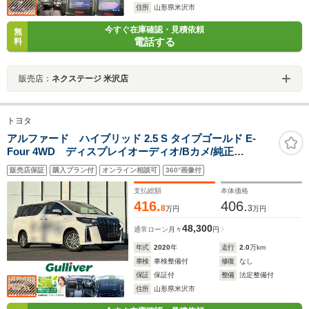
住所
山形県米沢市
今すぐ在庫確認・見積依頼
無
電話する
料
販売店：
ネクステージ 米沢店
トヨタ
アルファード ハイブリッド 2.5 S タイプゴールド E-
Four 4WD ディスプレイオーディオ/Bカメ/純正
AW/ETC/デジタルインナーミラー/純正フロアマット/クル
販売店保証
購入プラン付
オンライン相談可
360°画像付
ーズコントロール/両側パワースライドドア/ドラレコ/電動
リアゲート/ドアバイザー/電動格納ミラー/LED
支払総額
本体価格
416.
406.
8
3
万円
万円
48,300
通常ローン
月々
円
年式
2020
年
走行
2.0
万km
車検
車検整備付
修復
なし
保証
保証付
整備
法定整備付
住所
山形県米沢市