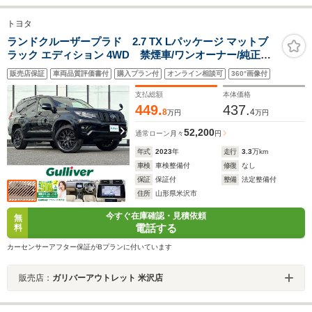
トヨタ
ランドクルーザープラド 2.7 TX Lパッケージ マットブ
ラック エディション 4WD 禁煙車/ワンオーナー/純正SD
ナビ/Bカメ/ETC/純正AW/サンルーフ/パワーシート/シー
販売店保証
車両品質評価書付
購入プラン付
オンライン相談可
360°画像付
トヒーター/エアシート/ドライブレコーダー/クルコン/電
動格納ミラー/フォグランプ/LED/スマートキー
支払総額
本体価格
449.
437.
8
4
万円
万円
52,200
通常ローン
月々
円
年式
2023
年
走行
3.3
万km
車検
車検整備付
修復
なし
保証
保証付
整備
法定整備付
住所
山形県米沢市
今すぐ在庫確認・見積依頼
無
電話する
料
カーセンサーアフター保証がBプランに付いています
販売店：
ガリバーアウトレット 米沢店