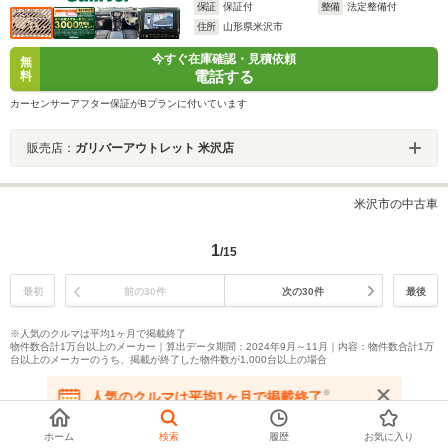
保証
保証付
整備
法定整備付
住所
山形県米沢市
今すぐ在庫確認・見積依頼
無
電話する
料
カーセンサーアフター保証がBプランに付いています
販売店：
ガリバーアウトレット 米沢店
米沢市の中古車
1
/15
最初
前の30件
次の30件
最後
※人気のクルマは平均1ヶ月で掲載終了
物件数合計1万台以上のメーカー｜算出データ期間：2024年9月～11月｜内容：物件数合計1万
台以上のメーカーのうち、掲載が終了した物件数が1,000台以上の場合
※
人気のクルマは平均1ヶ月で掲載終了
在庫が無くなる前にお問い合わせください
ページトップへ
ホーム
検索
履歴
お気に入り