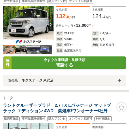
販売店保証
車両品質評価書付
購入プラン付
オンライン相談可
ートライト オートエアコン Bluetooth CD 地デジ
支払総額
本体価格
132.
124.
8
4
万円
万円
12,000
通常ローン
月々
円
年式
2021
年
走行
4.6
万km
車検
'28/05
修復
なし
保証
保証付
整備
法定整備付
住所
山形県米沢市
今すぐ在庫確認・見積依頼
無
電話する
料
販売店：
ネクステージ 米沢店
トヨタ
ランドクルーザープラド 2.7 TX Lパッケージ マットブ
ラック エディション 4WD 禁煙車/ワンオーナー/社外SD
ナビ/Bカメ/ETC/純正AW/サンルーフ/シートヒーター/エ
販売店保証
車両品質評価書付
購入プラン付
オンライン相談可
360°画像付
アシート/デジタルインナーミラー/クルコン/電動格納ミラ
ー/ドアバイザー/フォグランプ/LED/スマートキー
支払総額
本体価格