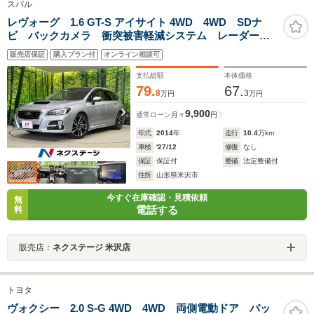
スバル
レヴォーグ 1.6 GT-S アイサイト 4WD 4WD SDナ
ビ バックカメラ 衝突被害軽減システム レーダーク
ルーズ 禁煙車 ドラレコ スマートキー LEDヘッ
販売店保証
購入プラン付
オンライン相談可
ド ETC 純正18インチアルミ オートライト デュア
ルエアコン Bluetooth
支払総額
本体価格
79.
67.
8
3
万円
万円
9,900
通常ローン
月々
円
年式
2014
年
走行
10.4
万km
車検
'27/12
修復
なし
保証
保証付
整備
法定整備付
住所
山形県米沢市
今すぐ在庫確認・見積依頼
無
電話する
料
販売店：
ネクステージ 米沢店
トヨタ
ヴォクシー 2.0 S-G 4WD 4WD 両側電動ドア バッ