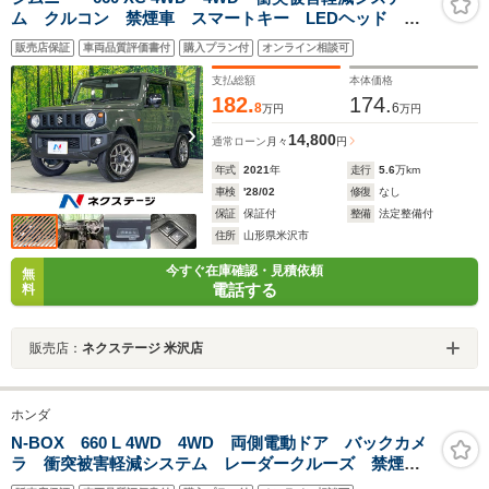
ム クルコン 禁煙車 スマートキー LEDヘッド 純
正16インチアルミ 車線逸脱警報 オートライト オー
販売店保証
車両品質評価書付
購入プラン付
オンライン相談可
トエアコン Bluetooth
支払総額
本体価格
182.
174.
8
6
万円
万円
14,800
通常ローン
月々
円
年式
2021
年
走行
5.6
万km
車検
'28/02
修復
なし
保証
保証付
整備
法定整備付
住所
山形県米沢市
今すぐ在庫確認・見積依頼
無
電話する
料
販売店：
ネクステージ 米沢店
ホンダ
N-BOX 660 L 4WD 4WD 両側電動ドア バックカメ
ラ 衝突被害軽減システム レーダークルーズ 禁煙
車 スマートキー LEDヘッド オートハイビーム オ