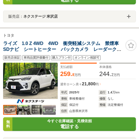
販売店：
ネクステージ 米沢店
トヨタ
ライズ 1.0 Z 4WD 4WD 衝突軽減システム 禁煙車
SDナビ シートヒーター バックカメラ レーダークル
ーズコントロール 2トーンカラー スマートキー LED
販売店保証
車両品質評価書付
購入プラン付
オンライン相談可
ヘッドライト ETC
支払総額
本体価格
259.
244.
8
2
万円
万円
21,800
通常ローン
月々
円
年式
2025
年
走行
1.4
万km
車検
車検整備付
修復
なし
保証
保証付
整備
法定整備付
住所
山形県米沢市
今すぐ在庫確認・見積依頼
無
電話する
料