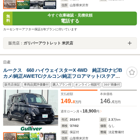
住所
山形県米沢市
今すぐ在庫確認・見積依頼
無
電話する
料
カーセンサーアフター保証がBプランに付いています
販売店：
ガリバーアウトレット 米沢店
日産
ルークス 660 ハイウェイスターX 4WD 純正SDナビ/B
カメ/純正AW/ETC/クルコン/純正フロアマット/ステアリ
ングヒーター/ステアリングスイッチ/シートヒーター/電動
販売店保証
車両品質評価書付
購入プラン付
オンライン相談可
360°画像付
格納ミラー/ドアバイザー/フォグランプ/LED/スマートキ
ー
支払総額
本体価格
149.
146.
8
6
万円
万円
18,900
通常ローン
月々
円
年式
2024
年
走行
2.3
万km
車検
'27/02
修復
なし
保証
保証付
整備
法定整備付
住所
山形県米沢市