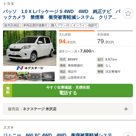
トヨタ
パッソ 1.0 X Lパッケージ S 4WD 4WD 純正ナビ バ
ックカメラ 禁煙車 衝突被害軽減システム クリアラ
ンスソナー オートハイビーム ビルトインETC オー
販売店保証
車両品質評価書付
購入プラン付
オンライン相談可
トエアコン Bluetooth CD フルセグ
支払総額
本体価格
94.
79.
8
9
万円
万円
7,600
通常ローン
月々
円
年式
2019
年
走行
3.5
万km
車検
車検整備付
修復
なし
保証
保証付
整備
法定整備付
住所
山形県米沢市
今すぐ在庫確認・見積依頼
無
電話する
料
販売店：
ネクステージ 米沢店
スズキ
ジムニー 660 XC 4WD 4WD 衝突被害軽減システ