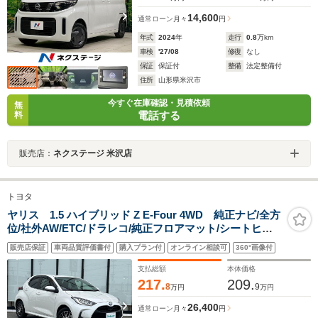
14,600
通常ローン
月々
円
年式
2024
年
走行
0.8
万km
車検
'27/08
修復
なし
保証
保証付
整備
法定整備付
住所
山形県米沢市
今すぐ在庫確認・見積依頼
無
電話する
料
販売店：
ネクステージ 米沢店
トヨタ
ヤリス 1.5 ハイブリッド Z E-Four 4WD 純正ナビ/全方
位/社外AW/ETC/ドラレコ/純正フロアマット/シートヒー
ター/コーナーセンサー/EVMODE/DRIVEMODE/電動格納
販売店保証
車両品質評価書付
購入プラン付
オンライン相談可
360°画像付
ミラー/ドアバイザー/LED/スマートキー
支払総額
本体価格
217.
209.
8
9
万円
万円
26,400
通常ローン
月々
円