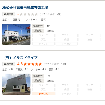
株式会社高橋自動車整備工場
-
（クチコミ件数：
-
件）
総合評価
-
-
-
-
接客：
雰囲気：
アフター：
品質：
6
掲載台数
台
所在地
山形県
スタッフ
アフター
フェア
買取
保証
整備
クチコミ
クーポン
（有）メルスドライブ
4.8
（クチコミ件数：
16
件）
総合評価
4.8
4.8
4.5
4.6
接客：
雰囲気：
アフター：
品質：
-
掲載台数
台
所在地
山形県
スタッフ
アフター
フェア
買取
保証
整備
クチコミ
クーポン