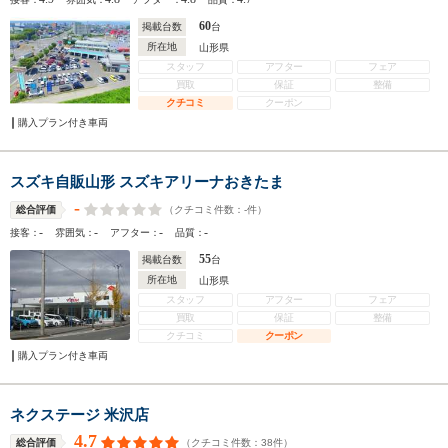
60
掲載台数
台
所在地
山形県
スタッフ
アフター
フェア
買取
保証
整備
クチコミ
クーポン
購入プラン付き車両
スズキ自販山形 スズキアリーナおきたま
-
（クチコミ件数：
-
件）
総合評価
-
-
-
-
接客：
雰囲気：
アフター：
品質：
55
掲載台数
台
所在地
山形県
スタッフ
アフター
フェア
買取
保証
整備
クチコミ
クーポン
購入プラン付き車両
ネクステージ 米沢店
4.7
（クチコミ件数：
38
件）
総合評価