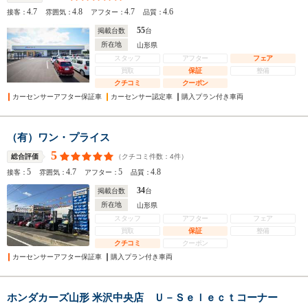
4.7
4.8
4.7
4.6
接客：
雰囲気：
アフター：
品質：
55
掲載台数
台
所在地
山形県
スタッフ
アフター
フェア
買取
保証
整備
クチコミ
クーポン
カーセンサーアフター保証車
カーセンサー認定車
購入プラン付き車両
（有）ワン・プライス
5
（クチコミ件数：
4
件）
総合評価
5
4.7
5
4.8
接客：
雰囲気：
アフター：
品質：
34
掲載台数
台
所在地
山形県
スタッフ
アフター
フェア
買取
保証
整備
クチコミ
クーポン
カーセンサーアフター保証車
購入プラン付き車両
ホンダカーズ山形 米沢中央店 Ｕ－Ｓｅｌｅｃｔコーナー