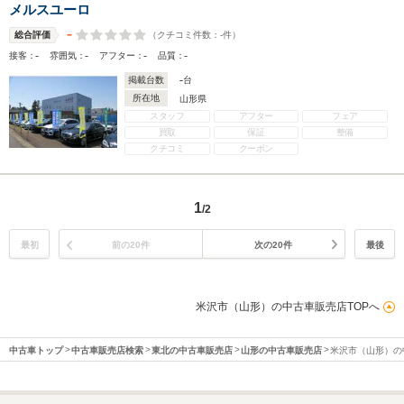
メルスユーロ
-
（クチコミ件数：
-
件）
総合評価
-
-
-
-
接客：
雰囲気：
アフター：
品質：
-
掲載台数
台
所在地
山形県
スタッフ
アフター
フェア
買取
保証
整備
クチコミ
クーポン
1
/2
最初
前の20件
次の20件
最後
米沢市（山形）の中古車販売店TOPへ
中古車トップ
中古車販売店検索
東北の中古車販売店
山形の中古車販売店
米沢市（山形）の