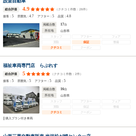
設楽自動車
4.9
（クチコミ件数：
26
件）
総合評価
5
4.7
5
4.8
接客：
雰囲気：
アフター：
品質：
17
掲載台数
台
所在地
山形県
スタッフ
アフター
フェア
買取
保証
整備
クチコミ
クーポン
福祉車両専門店 らぷれす
5
（クチコミ件数：
2
件）
総合評価
5
5
5
5
接客：
雰囲気：
アフター：
品質：
16
掲載台数
台
所在地
山形県
スタッフ
アフター
フェア
買取
保証
整備
クチコミ
クーポン
購入プラン付き車両