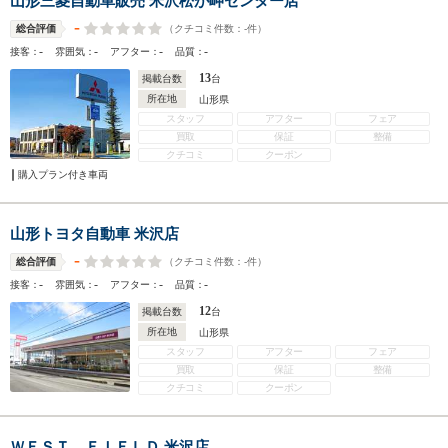
山形三菱自動車販売 米沢松が岬センター店
-
（クチコミ件数：
-
件）
総合評価
-
-
-
-
接客：
雰囲気：
アフター：
品質：
13
掲載台数
台
所在地
山形県
スタッフ
アフター
フェア
買取
保証
整備
クチコミ
クーポン
購入プラン付き車両
山形トヨタ自動車 米沢店
-
（クチコミ件数：
-
件）
総合評価
-
-
-
-
接客：
雰囲気：
アフター：
品質：
12
掲載台数
台
所在地
山形県
スタッフ
アフター
フェア
買取
保証
整備
クチコミ
クーポン
ＷＥＳＴ ＦＩＥＬＤ 米沢店