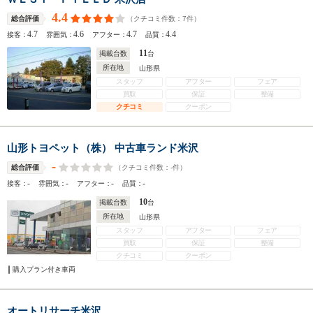
4.4
（クチコミ件数：
7
件）
総合評価
4.7
4.6
4.7
4.4
接客：
雰囲気：
アフター：
品質：
11
掲載台数
台
所在地
山形県
スタッフ
アフター
フェア
買取
保証
整備
クチコミ
クーポン
山形トヨペット（株） 中古車ランド米沢
-
（クチコミ件数：
-
件）
総合評価
-
-
-
-
接客：
雰囲気：
アフター：
品質：
10
掲載台数
台
所在地
山形県
スタッフ
アフター
フェア
買取
保証
整備
クチコミ
クーポン
購入プラン付き車両
オートリサーチ米沢