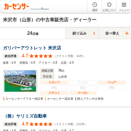
履歴
お気に入り
メニュー
米沢市（山形）の中古車販売店・ディーラー
24
絞り込み
並べ替え
店舗
ガリバーアウトレット 米沢店
4.7
（クチコミ件数：
34
件）
総合評価
4.9
4.8
4.8
4.9
接客：
雰囲気：
アフター：
品質：
76
掲載台数
台
所在地
山形県
スタッフ
アフター
フェア
買取
保証
整備
クチコミ
クーポン
カーセンサーアフター保証車
カーセンサー認定車
購入プラン付き車両
（株）ヤリミズ自動車
4.9
（クチコミ件数：
102
件）
総合評価
4.9
4.8
4.8
4.7
接客：
雰囲気：
アフター：
品質：