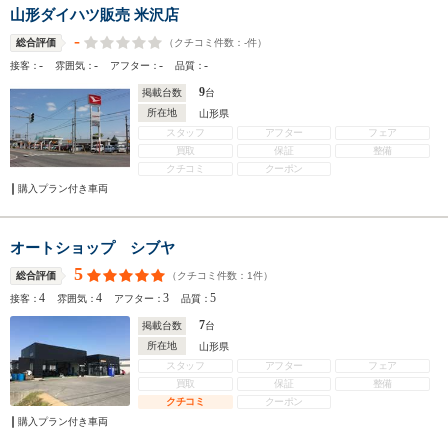
山形ダイハツ販売 米沢店
-
（クチコミ件数：
-
件）
総合評価
-
-
-
-
接客：
雰囲気：
アフター：
品質：
9
掲載台数
台
所在地
山形県
スタッフ
アフター
フェア
買取
保証
整備
クチコミ
クーポン
購入プラン付き車両
オートショップ シブヤ
5
（クチコミ件数：
1
件）
総合評価
4
4
3
5
接客：
雰囲気：
アフター：
品質：
7
掲載台数
台
所在地
山形県
スタッフ
アフター
フェア
買取
保証
整備
クチコミ
クーポン
購入プラン付き車両