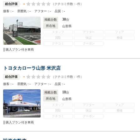
-
（クチコミ件数：
-
件）
総合評価
-
-
-
-
接客：
雰囲気：
アフター：
品質：
30
掲載台数
台
所在地
山形県
スタッフ
アフター
フェア
買取
保証
整備
クチコミ
クーポン
購入プラン付き車両
トヨタカローラ山形 米沢店
-
（クチコミ件数：
-
件）
総合評価
-
-
-
-
接客：
雰囲気：
アフター：
品質：
18
掲載台数
台
所在地
山形県
スタッフ
アフター
フェア
買取
保証
整備
クチコミ
クーポン
購入プラン付き車両