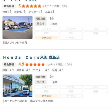
5
（クチコミ件数：
5
件）
総合評価
5
5
5
5
接客：
雰囲気：
アフター：
品質：
9
掲載台数
台
所在地
山形県
スタッフ
アフター
フェア
買取
保証
整備
クチコミ
クーポン
購入プラン付き車両
Ｈｏｎｄａ Ｃａｒｓ米沢 成島店
4.9
（クチコミ件数：
15
件）
総合評価
4.9
4.7
4.7
4.7
接客：
雰囲気：
アフター：
品質：
9
掲載台数
台
所在地
山形県
スタッフ
アフター
フェア
買取
保証
整備
クチコミ
クーポン
カーセンサー認定車
購入プラン付き車両