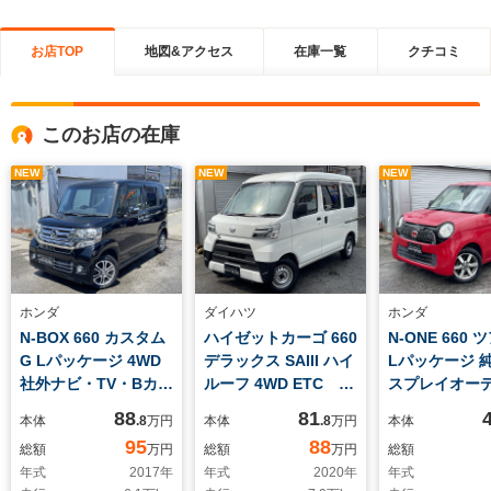
お店TOP
地図&アクセス
在庫一覧
クチコミ
このお店の在庫
NEW
NEW
NEW
ホンダ
ダイハツ
ホンダ
N-BOX 660 カスタム
ハイゼットカーゴ 660
N-ONE 660
G Lパッケージ 4WD
デラックス SAIII ハイ
Lパッケージ 
社外ナビ・TV・Bカメ
ルーフ 4WD ETC キ
スプレイオー
ラ ETC シートヒー
ーレス 4WD パワ
Bカメラ ET
88
81
本体
.8
万円
本体
.8
万円
本体
ター 左側パワースラ
ステ パワーウインド
ドラレコ ス
95
88
総額
万円
総額
万円
総額
イドドア 車検整備2
ウ アイドリングスト
ー 電格ミ
年式
2017
年
年式
2020
年
年式
年付き スマートキ
ップ レーンキープア
Bluetooth