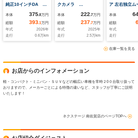
純正10インチDA ナ
クカメラ
ア 左右独立ム
ビ TV バックカメ
Bluetooth 衝突軽減
ーフ 純正14
375
222
6
本体
.8
万円
本体
.7
万円
本体
ラ 衝突軽減 レーダ
装置 LEDヘッドライ
DA 12型後
393
237
総額
.1
万円
総額
.7
万円
総額
ークルーズコントロー
ト シートヒーター
ー ナビ TV
年式
2026
年
年式
2025
年
年式
ル LEDヘッドライ
ETC レーダークルー
囲カメラ ユ
走行
0.6
万km
走行
2.5
万km
走行
ト パワーバックド
ズコントロール スマ
ルステップ 3
ア ETC スマートキ
ートキー 純正18イ
LED レーダ
在庫一覧を見る
ー 純正18インチAW
ンチAW
ズコントロ
ETC ドラレ
ートキー
お店からのインフォメーション
軽・コンパクト・ミニバン・ＳＵＶなどの幅広い車種を常時２0０台取り扱って
おりますので、メーカーごとによる特徴の違いなど、スタッフが丁寧にご説明
いたします！
ネクステージ 南佐賀店のページTOPへ