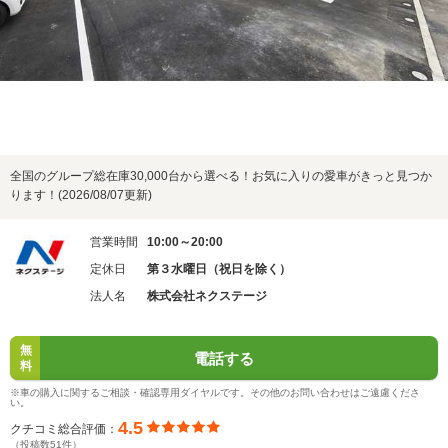
全国のグループ総在庫30,000台から選べる！お気に入りの愛車がきっと見つか
ります！(2026/08/07更新)
営業時間
10:00～20:00
定休日
第３水曜日（祝日を除く）
法人名
株式会社ネクステージ
無
電話する
料
※車の購入に関するご相談・確認専用ダイヤルです。その他のお問い合わせはご遠慮くださ
い。
4.5
クチコミ総合評価：
（投稿数51件）