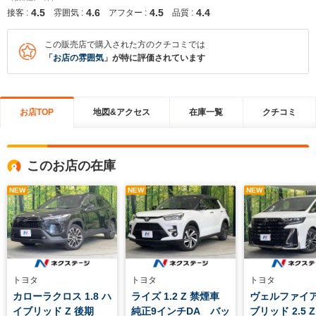
4.5
4.6
4.5
4.4
接客 :
雰囲気 :
アフター :
品質 :
この販売店で購入された方のクチコミでは
「
お店の雰囲気
」が特に評価されています
お店TOP
地図&アクセス
在庫一覧
クチコミ
このお店の在庫
NEW
NEW
NEW
トヨタ
トヨタ
トヨタ
カローラクロス 1.8 ハ
ライズ 1.2 Z 禁煙車
ヴェルファイア
イブリッド Z 後期
純正9インチDA バッ
ブリッド 2.5 