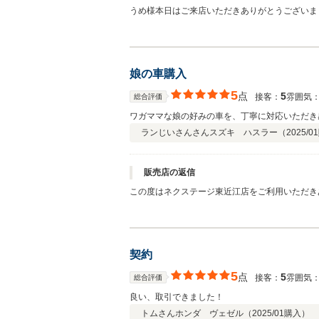
うめ様本日はご来店いただきありがとうございま
娘の車購入
5
点
5
接客：
雰囲気
総合評価
ワガママな娘の好みの車を、丁寧に対応いただき
ランじいさんさん
スズキ ハスラー（
2025/01
販売店の返信
この度はネクステージ東近江店をご利用いただき
内のお車もしっかりサポートさせていただければ
契約
5
点
5
接客：
雰囲気
総合評価
良い、取引できました！
トムさん
ホンダ ヴェゼル（
2025/01
購入）