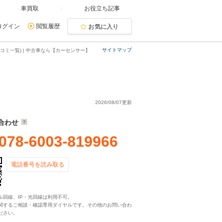
車買取
お役立ち記事
ログイン
閲覧履歴
お気に入り
サイトマップ
コミ一覧) | 中古車なら【カーセンサー】
2026/08/07更新
合わせ
078-6003-819966
電話番号を読み取る
ル回線、IP・光回線は利用不可。
関するご相談・確認専用ダイヤルです。その他のお問い合わ
ださい。