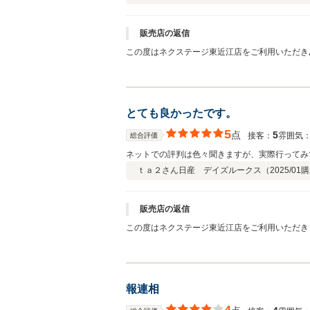
販売店の返信
この度はネクステージ東近江店をご利用いただき
させていただければと思いますのでよろしくお願
とても良かったです。
5
点
5
接客：
雰囲気
総合評価
ネットでの評判は色々聞きますが、実際行ってみ
ｔａ２さん
日産 デイズルークス（
2025/01
購
販売店の返信
この度はネクステージ東近江店をご利用いただきま
サポートさせていただければと思いますのでよろ
報連相