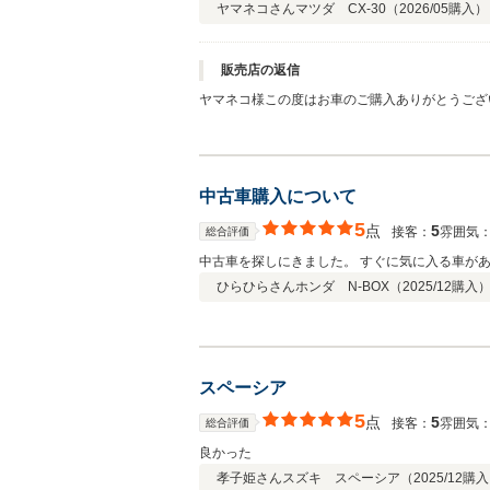
ヤマネコさん
マツダ CX-30（
2026/05
購入）
販売店の返信
ヤマネコ様この度はお車のご購入ありがとうござ
中古車購入について
5
点
5
接客：
雰囲気
総合評価
中古車を探しにきました。 すぐに気に入る車が
ひらひらさん
ホンダ N-BOX（
2025/12
購入
スペーシア
5
点
5
接客：
雰囲気
総合評価
良かった
孝子姫さん
スズキ スペーシア（
2025/12
購入