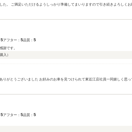
した。 ご満足いただけるようしっかり準備してまいりますので引き続きよろしくお
5
5
5
：
アフター：
品質：
感謝です。
購入）
ありがとうございました お好みのお車を見つけられて東近江店社員一同嬉しく思っ
と思いますのでよろしくお願いいたします。
5
5
5
：
アフター：
品質：