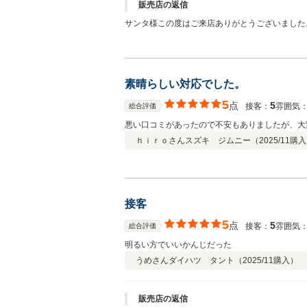
販売店の返信
サンタ様この度はご来店ありがとうございました
素晴らしい対応でした。
5
点
5
接客：
雰囲気
総合評価
悪い口コミがあったので不安もありましたが、大
ｈｉｒｏさん
スズキ ジムニー（
2025/11
購入
接客
5
点
5
接客：
雰囲気
総合評価
明るい方でいいかんじだった
うめさん
ダイハツ タント（
2025/11
購入）
販売店の返信