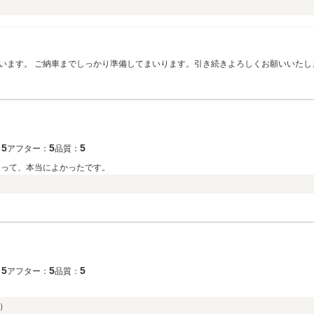
います。 ご納車までしっかり準備してまいります。引き続きよろしくお願いいたし
5
5
5
：
アフター：
品質：
あって、本当によかったです。
）
5
5
5
：
アフター：
品質：
）