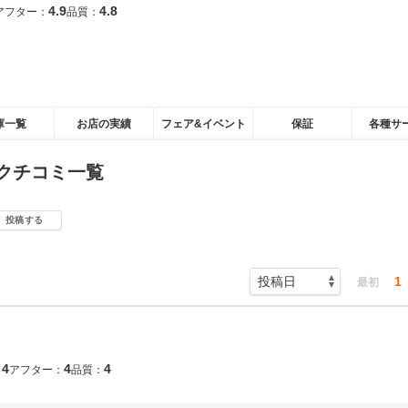
4.9
4.8
アフター：
品質：
庫一覧
お店の実績
フェア&イベント
保証
各種サ
クチコミ一覧
投稿する
1
最初
4
4
4
：
アフター：
品質：