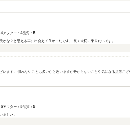
4
4
5
：
アフター：
品質：
後かな？と思える車に出会えて良かったです。 長く大切に乗りたいです。
ざいます。 慣れないことも多いかと思いますが分からないことや気になる点等ござ
5
5
5
：
アフター：
品質：
いました。