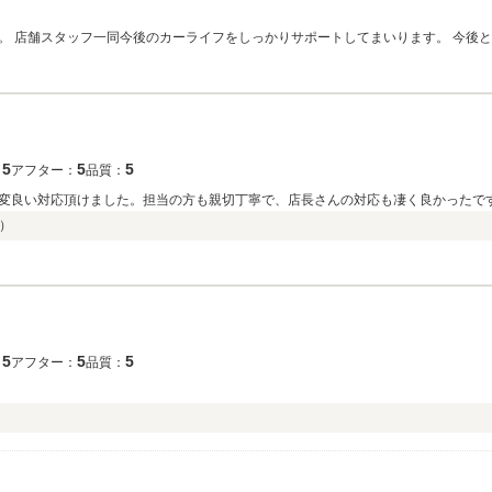
。 店舗スタッフ一同今後のカーライフをしっかりサポートしてまいります。 今後
5
5
5
：
アフター：
品質：
変良い対応頂けました。担当の方も親切丁寧で、店長さんの対応も凄く良かったで
）
5
5
5
：
アフター：
品質：