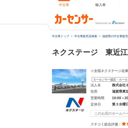
中古車
輸入車
中古車トップ
中古車販売店検索
滋賀県の中古車販売
ネクステージ 東近江
☆全国ネクステージ在庫
カーセンサー認定・カーセ
法人名
株式会社
住所
滋賀県東
営業時間
10:00～2
定休日
第３水曜
このお店のホームペ
クチコミ総合評価：