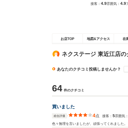
4.9
4.9
接客：
雰囲気：
お店TOP
地図&アクセス
在
ネクステージ 東近江店の
あなたのクチコミ投稿しませんか？
64
件のクチコミ
買いました
4
点
5
接客：
雰囲気
総合評価
色々無理を言いましたが、頑張ってくれました。