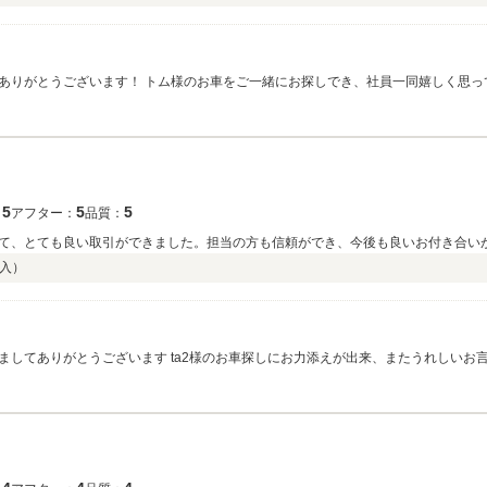
ありがとうございます！ トム様のお車をご一緒にお探しでき、社員一同嬉しく思っ
いいたします
5
5
5
：
アフター：
品質：
て、とても良い取引ができました。担当の方も信頼ができ、今後も良いお付き合い
入）
してありがとうございます ta2様のお車探しにお力添えが出来、またうれしいお
しくお願いいたします