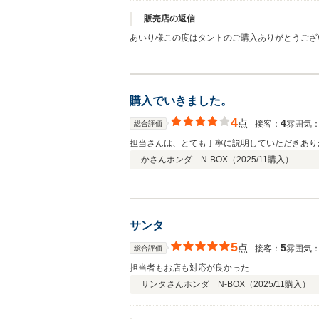
販売店の返信
あいり様この度はタントのご購入ありがとうござ
購入でいきました。
4
点
4
接客：
雰囲気
総合評価
担当さんは、とても丁寧に説明していただきあり
かさん
ホンダ N-BOX（
2025/11
購入）
サンタ
5
点
5
接客：
雰囲気
総合評価
担当者もお店も対応が良かった
サンタさん
ホンダ N-BOX（
2025/11
購入）