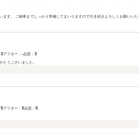
います。 ご納車までしっかり準備してまいりますので引き続きよろしくお願いいた
3
‐
3
：
アフター：
品質：
がとうございました。
5
5
5
：
アフター：
品質：