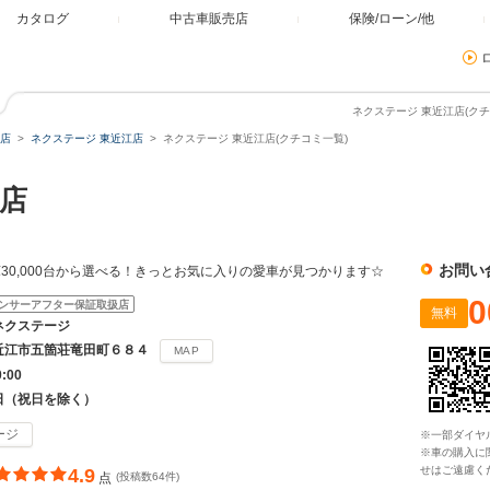
カタログ
中古車販売店
保険/ローン/他
ネクステージ 東近江店(クチ
店
ネクステージ 東近江店
ネクステージ 東近江店(クチコミ一覧)
店
お問い
30,000台から選べる！きっとお気に入りの愛車が見つかります☆
0
ンサーアフター保証取扱店
無料
ネクステージ
近江市五箇荘竜田町６８４
MAP
0:00
日（祝日を除く）
ージ
※一部ダイヤ
※車の購入に
せはご遠慮く
4.9
点
(投稿数64件)