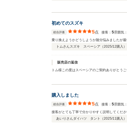
初めてのスズキ
5
点
5
接客：
雰囲気
総合評価
乗り換えようかどうしようか随分悩みましたが最
トムさん
スズキ スペーシア（
2025/12
購入）
販売店の返信
トム様この度はスペーシアのご契約ありがとうご
もよろしくお願いいたします。
購入しました
5
点
5
接客：
雰囲気
総合評価
接客がとても丁寧で分かりやすく説明してくださ
あいりさん
ダイハツ タント（
2025/11
購入）