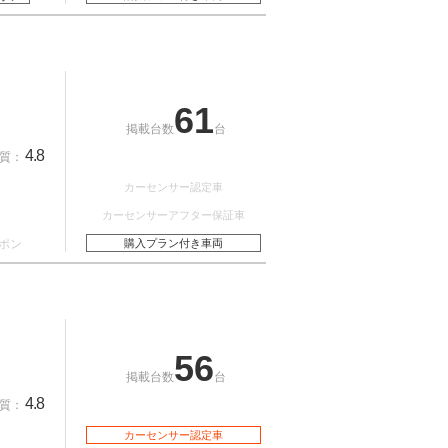
61
掲載台数
台
4.8
質：
カーセンサー認定車
カーセンサーアフター保証車
ポン
購入プラン付き車両
56
掲載台数
台
4.8
質：
カーセンサー認定車