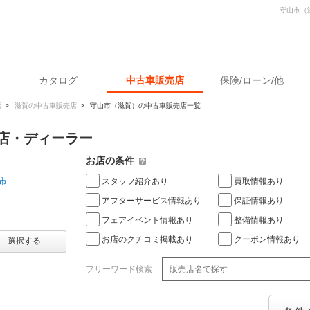
守山市（
カタログ
中古車販売店
保険/ローン/他
店
>
滋賀の中古車販売店
>
守山市（滋賀）の中古車販売店一覧
店・ディーラー
お店の条件
スタッフ紹介あり
買取情報あり
市
アフターサービス情報あり
保証情報あり
フェアイベント情報あり
整備情報あり
お店のクチコミ掲載あり
クーポン情報あり
選択する
フリーワード検索