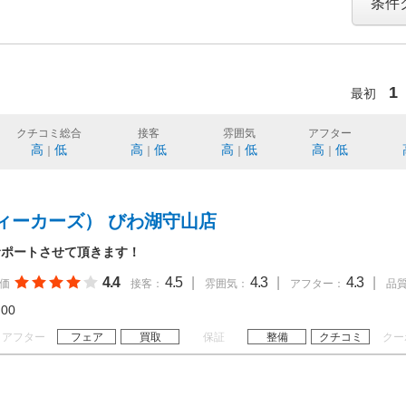
条件
1
最初
クチコミ総合
接客
雰囲気
アフター
高
低
高
低
高
低
高
低
｜
｜
｜
｜
ィーカーズ） びわ湖守山店
サポートさせて頂きます！
4.4
4.5
|
4.3
|
4.3
|
価
接客：
雰囲気：
アフター：
品
20:00
アフター
フェア
買取
保証
整備
クチコミ
クー