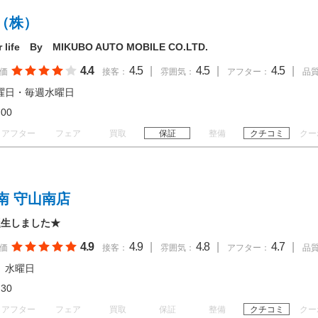
（株）
your life By MIKUBO AUTO MOBILE CO.LTD.
4.4
4.5
|
4.5
|
4.5
|
価
接客：
雰囲気：
アフター：
品
曜日・毎週水曜日
19:00
アフター
フェア
買取
保証
整備
クチコミ
クー
南 守山南店
が誕生しました★
4.9
4.9
|
4.8
|
4.7
|
価
接客：
雰囲気：
アフター：
品
、水曜日
18:30
アフター
フェア
買取
保証
整備
クチコミ
クー