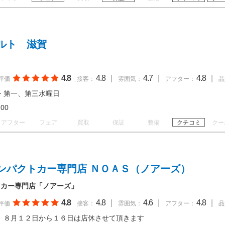
ルト 滋賀
4.8
4.8
|
4.7
|
4.8
|
評価
接客：
雰囲気：
アフター：
品
・第一、第三水曜日
19:00
アフター
フェア
買取
保証
整備
クチコミ
クー
ンパクトカー専門店 ＮＯＡＳ（ノアーズ）
トカー専門店「ノアーズ」
4.8
4.8
|
4.6
|
4.8
|
評価
接客：
雰囲気：
アフター：
品
 ８月１２日から１６日は店休させて頂きます