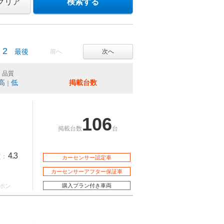
クリア
検索する
2
最後
前へ
次へ
品質
高
低
掲載台数
｜
106
掲載台数
台
4.3
質：
カーセンサー認定車
カーセンサーアフター保証車
ポン
購入プラン付き車両