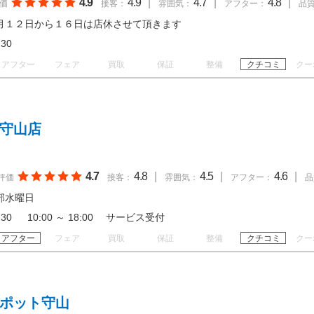
4.9
4.9
|
4.7
|
4.8
|
価
接客：
雰囲気：
アフター：
品
月１２日から１６日は店休させて頂きます
18:30
アフター
フェア
買取
保証
整備
クチコミ
クー
 守山店
4.7
4.8
|
4.5
|
4.6
|
評価
接客：
雰囲気：
アフター：
品
部水曜日
18:30 10:00 ～ 18:00 サービス受付
アフター
フェア
買取
保証
整備
クチコミ
クー
スポット守山