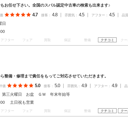
もお任せ下さい。全国のスバル認定中古車の検索も出来ます♪
4.7
4.8
|
4.5
|
4.5
|
価
接客：
雰囲気：
アフター：
品
曜日
18:00
アフター
フェア
買取
保証
整備
クチコミ
クー
から整備・修理まで責任をもってご対応させていただきます。
5.0
5.0
|
4.9
|
4.9
|
評価
接客：
雰囲気：
アフター：
品
 第三火曜日 お盆 ＧＷ 年末年始等
 19:00 土日祝も営業
アフター
フェア
買取
保証
整備
クチコミ
クー