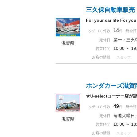
三久保自動車販売
For your car life For 
14
クチコミ件数
件
総合評
第一・三火
定休日
滋賀県
10:00 ～ 
営業時間
お店の情報
スタッフ
ホンダカーズ滋賀
★U-selectコーナー店
49
クチコミ件数
件
総合評
毎週火曜日
定休日
滋賀県
10:00 ～ 
営業時間
お店の情報
スタッフ