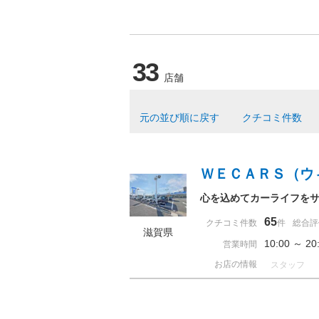
33
店舗
元の並び順に戻す
クチコミ件数
ＷＥＣＡＲＳ（ウ
心を込めてカーライフを
65
クチコミ件数
件
総合評
滋賀県
10:00 ～ 
営業時間
お店の情報
スタッフ