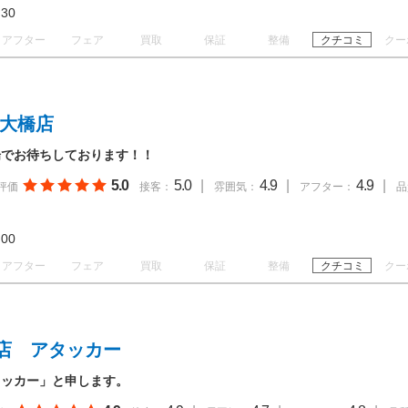
18:30
アフター
フェア
買取
保証
整備
クチコミ
クー
湖大橋店
場でお待ちしております！！
5.0
5.0
|
4.9
|
4.9
|
評価
接客：
雰囲気：
アフター：
品
19:00
アフター
フェア
買取
保証
整備
クチコミ
クー
店 アタッカー
タッカー」と申します。