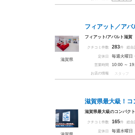
フィアット／アバ
フィアット/アバルト滋賀
283
クチコミ件数
件
総合
毎週火曜日
定休日
滋賀県
10:00 ～ 
営業時間
お店の情報
スタッフ
滋賀県最大級！コ
滋賀県最大級のコンパク
165
クチコミ件数
件
総合
毎週水曜日
定休日
滋賀県