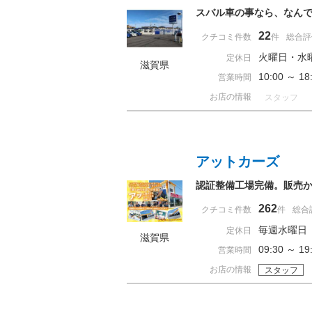
スバル車の事なら、なんで
22
クチコミ件数
件
総合評
火曜日・水
定休日
滋賀県
10:00 ～ 
営業時間
お店の情報
スタッフ
アットカーズ
認証整備工場完備。販売
262
クチコミ件数
件
総合
毎週水曜日
定休日
滋賀県
09:30 ～
営業時間
お店の情報
スタッフ