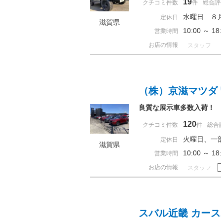
19
クチコミ件数
件
総合評
水曜日 ８
定休日
滋賀県
10:00 ～ 
営業時間
お店の情報
スタッフ
（株）京滋マツダ
良質な展示車多数入荷！
120
クチコミ件数
件
総合
火曜日、一
定休日
滋賀県
10:00 ～ 
営業時間
お店の情報
スタッフ
スバル近畿 カー