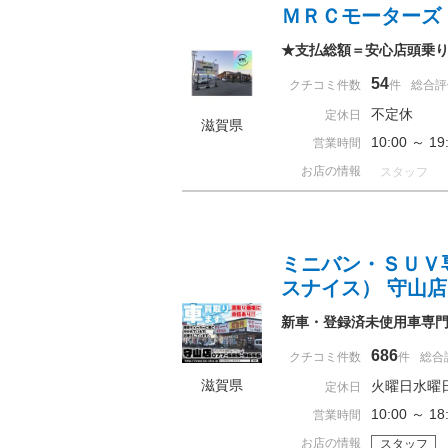
ＭＲＣモーターズ
★支払総額＝安心店頭乗
54
クチコミ件数
件
総合評
不定休
定休日
滋賀県
10:00 ～ 
営業時間
お店の情報
スタッフ
ミニバン・ＳＵＶ
スナイス） 守山店
新車・登録済未使用車専門
686
クチコミ件数
件
総合
滋賀県
火曜日水曜
定休日
10:00 ～ 1
営業時間
お店の情報
スタッフ