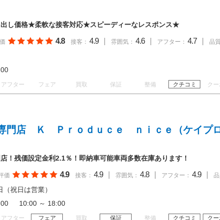
り出し価格★柔軟な接客対応★スピーディーなレスポンス★
4.8
4.9
|
4.6
|
4.7
|
価
接客：
雰囲気：
アフター：
品
19:00
アフター
フェア
買取
保証
整備
クチコミ
クー
専門店 Ｋ Ｐｒｏｄｕｃｅ ｎｉｃｅ（ケイプ
店！残価設定金利2.1％！即納車可能車両多数在庫あります！
4.9
4.9
|
4.8
|
4.9
|
評価
接客：
雰囲気：
アフター：
品
日（祝日は営業）
8:00 10:00 ～ 18:00
アフター
フェア
買取
保証
整備
クチコミ
クー