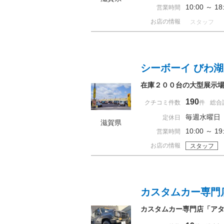
10:00 ～ 
営業時間
お店の情報
スタッフ
シーボーイ びわ
在庫２００台の大型展示
190
クチコミ件数
件
総合
毎週水曜日
定休日
滋賀県
10:00 ～ 
営業時間
お店の情報
スタッフ
カスタムカー専門
カスタムカー専門店「ア