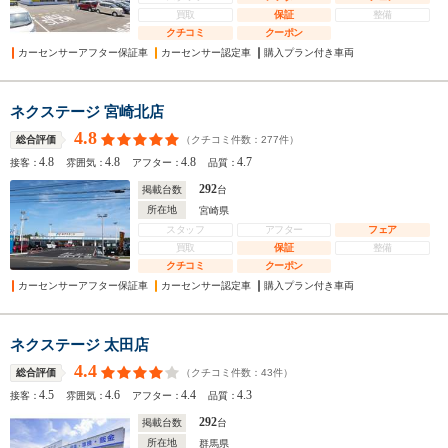
買取
保証
整備
クチコミ
クーポン
カーセンサーアフター保証車
カーセンサー認定車
購入プラン付き車両
ネクステージ 宮崎北店
4.8
（クチコミ件数：
277
件）
総合評価
4.8
4.8
4.8
4.7
接客：
雰囲気：
アフター：
品質：
292
掲載台数
台
所在地
宮崎県
スタッフ
アフター
フェア
買取
保証
整備
クチコミ
クーポン
カーセンサーアフター保証車
カーセンサー認定車
購入プラン付き車両
ネクステージ 太田店
4.4
（クチコミ件数：
43
件）
総合評価
4.5
4.6
4.4
4.3
接客：
雰囲気：
アフター：
品質：
292
掲載台数
台
所在地
群馬県