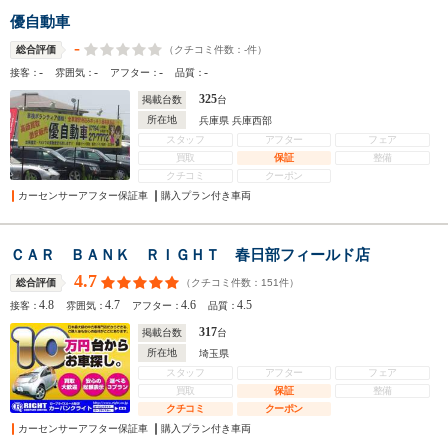
優自動車
-
（クチコミ件数：
-
件）
総合評価
-
-
-
-
接客：
雰囲気：
アフター：
品質：
325
掲載台数
台
所在地
兵庫県 兵庫西部
スタッフ
アフター
フェア
買取
保証
整備
クチコミ
クーポン
カーセンサーアフター保証車
購入プラン付き車両
ＣＡＲ ＢＡＮＫ ＲＩＧＨＴ 春日部フィールド店
4.7
（クチコミ件数：
151
件）
総合評価
4.8
4.7
4.6
4.5
接客：
雰囲気：
アフター：
品質：
317
掲載台数
台
所在地
埼玉県
スタッフ
アフター
フェア
買取
保証
整備
クチコミ
クーポン
カーセンサーアフター保証車
購入プラン付き車両