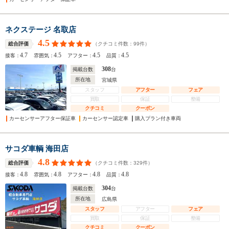
ネクステージ 名取店
4.5
（クチコミ件数：
99
件）
総合評価
4.7
4.5
4.5
4.5
接客：
雰囲気：
アフター：
品質：
308
掲載台数
台
所在地
宮城県
スタッフ
アフター
フェア
買取
保証
整備
クチコミ
クーポン
カーセンサーアフター保証車
カーセンサー認定車
購入プラン付き車両
サコダ車輌 海田店
4.8
（クチコミ件数：
329
件）
総合評価
4.8
4.8
4.8
4.8
接客：
雰囲気：
アフター：
品質：
304
掲載台数
台
所在地
広島県
スタッフ
アフター
フェア
買取
保証
整備
クチコミ
クーポン