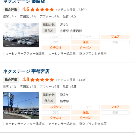
ネクステージ 姫路店
4.6
（クチコミ件数：
42
件）
総合評価
4.7
4.6
4.6
4.5
接客：
雰囲気：
アフター：
品質：
345
掲載台数
台
所在地
兵庫県 兵庫西部
スタッフ
アフター
フェア
買取
保証
整備
クチコミ
クーポン
カーセンサーアフター保証車
カーセンサー認定車
購入プラン付き車両
ネクステージ 宇都宮店
4.8
（クチコミ件数：
144
件）
総合評価
4.9
4.9
4.8
4.8
接客：
雰囲気：
アフター：
品質：
335
掲載台数
台
所在地
栃木県
スタッフ
アフター
フェア
買取
保証
整備
クチコミ
クーポン
カーセンサーアフター保証車
カーセンサー認定車
購入プラン付き車両