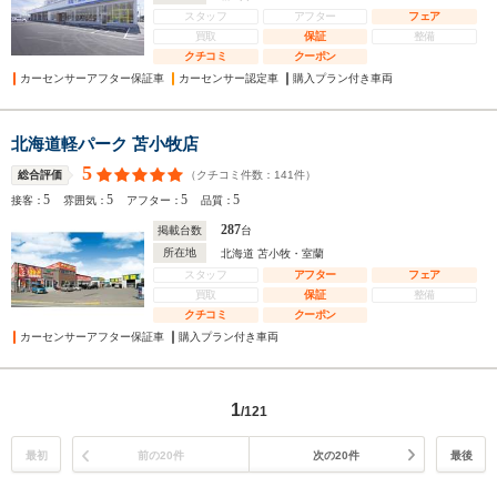
スタッフ
アフター
フェア
買取
保証
整備
クチコミ
クーポン
カーセンサーアフター保証車
カーセンサー認定車
購入プラン付き車両
北海道軽パーク 苫小牧店
5
（クチコミ件数：
141
件）
総合評価
5
5
5
5
接客：
雰囲気：
アフター：
品質：
287
掲載台数
台
所在地
北海道 苫小牧・室蘭
スタッフ
アフター
フェア
買取
保証
整備
クチコミ
クーポン
カーセンサーアフター保証車
購入プラン付き車両
1
/121
最初
前の20件
次の20件
最後