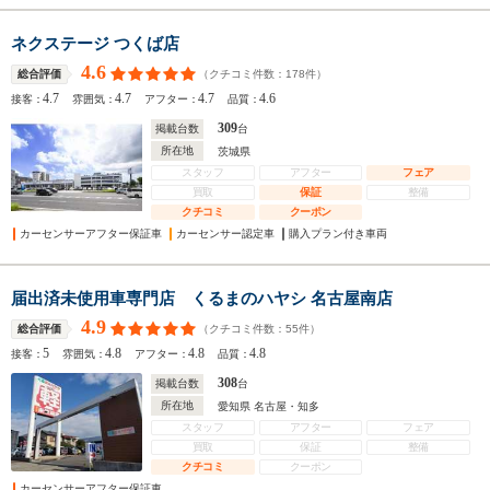
ネクステージ つくば店
4.6
（クチコミ件数：
178
件）
総合評価
4.7
4.7
4.7
4.6
接客：
雰囲気：
アフター：
品質：
309
掲載台数
台
所在地
茨城県
スタッフ
アフター
フェア
買取
保証
整備
クチコミ
クーポン
カーセンサーアフター保証車
カーセンサー認定車
購入プラン付き車両
届出済未使用車専門店 くるまのハヤシ 名古屋南店
4.9
（クチコミ件数：
55
件）
総合評価
5
4.8
4.8
4.8
接客：
雰囲気：
アフター：
品質：
308
掲載台数
台
所在地
愛知県 名古屋・知多
スタッフ
アフター
フェア
買取
保証
整備
クチコミ
クーポン
カーセンサーアフター保証車