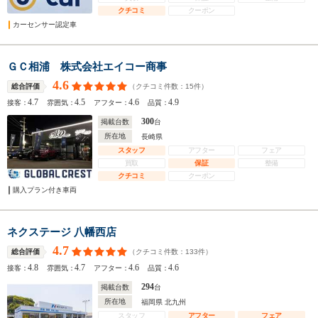
クチコミ
クーポン
カーセンサー認定車
ＧＣ相浦 株式会社エイコー商事
4.6
（クチコミ件数：
15
件）
総合評価
4.7
4.5
4.6
4.9
接客：
雰囲気：
アフター：
品質：
300
掲載台数
台
所在地
長崎県
スタッフ
アフター
フェア
買取
保証
整備
クチコミ
クーポン
購入プラン付き車両
ネクステージ 八幡西店
4.7
（クチコミ件数：
133
件）
総合評価
4.8
4.7
4.6
4.6
接客：
雰囲気：
アフター：
品質：
294
掲載台数
台
所在地
福岡県 北九州
スタッフ
アフター
フェア