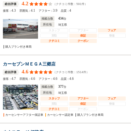
4.2
（クチコミ件数：
591
件）
総合評価
4.3
4.1
3.9
4
接客：
雰囲気：
アフター：
品質：
434
掲載台数
台
所在地
埼玉県
スタッフ
アフター
フェア
買取
保証
整備
クチコミ
クーポン
購入プラン付き車両
カーセブンＭＥＧＡ三郷店
4.6
（クチコミ件数：
1514
件）
総合評価
4.7
4.6
4.6
4.6
接客：
雰囲気：
アフター：
品質：
377
掲載台数
台
所在地
埼玉県
スタッフ
アフター
フェア
買取
保証
整備
クチコミ
クーポン
カーセンサーアフター保証車
カーセンサー認定車
購入プラン付き車両