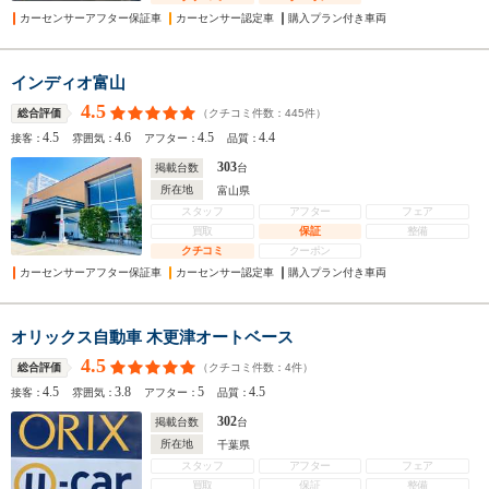
カーセンサーアフター保証車
カーセンサー認定車
購入プラン付き車両
インディオ富山
4.5
（クチコミ件数：
445
件）
総合評価
4.5
4.6
4.5
4.4
接客：
雰囲気：
アフター：
品質：
303
掲載台数
台
所在地
富山県
スタッフ
アフター
フェア
買取
保証
整備
クチコミ
クーポン
カーセンサーアフター保証車
カーセンサー認定車
購入プラン付き車両
オリックス自動車 木更津オートベース
4.5
（クチコミ件数：
4
件）
総合評価
4.5
3.8
5
4.5
接客：
雰囲気：
アフター：
品質：
302
掲載台数
台
所在地
千葉県
スタッフ
アフター
フェア
買取
保証
整備