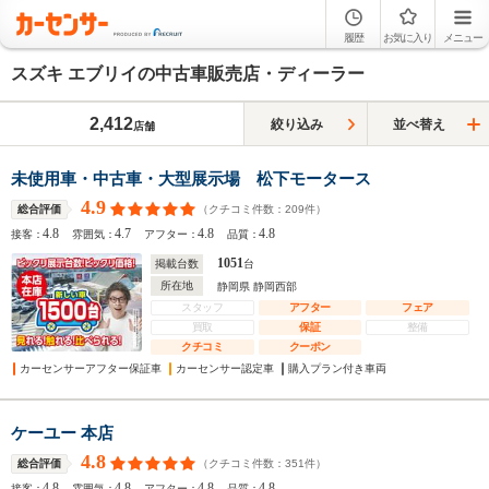
履歴
お気に入り
メニュー
スズキ エブリイの中古車販売店・ディーラー
2,412
絞り込み
並べ替え
店舗
未使用車・中古車・大型展示場 松下モータース
4.9
（クチコミ件数：
209
件）
総合評価
4.8
4.7
4.8
4.8
接客：
雰囲気：
アフター：
品質：
1051
掲載台数
台
所在地
静岡県 静岡西部
スタッフ
アフター
フェア
買取
保証
整備
クチコミ
クーポン
カーセンサーアフター保証車
カーセンサー認定車
購入プラン付き車両
ケーユー 本店
4.8
（クチコミ件数：
351
件）
総合評価
4.8
4.8
4.8
4.8
接客：
雰囲気：
アフター：
品質：