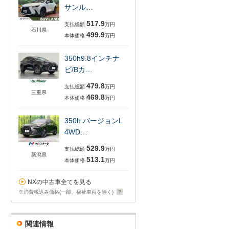
サンル…
517.9
支払総額
万円
石川県
499.9
本体価格
万円
350h9.8インチナ
ビ/Bカ…
479.8
支払総額
万円
三重県
469.8
本体価格
万円
350h バージョンL
4WD…
529.9
支払総額
万円
新潟県
513.1
本体価格
万円
NXの中古車全てを見る
※消費税込み価格(一部、福祉車両を除く)
関連情報