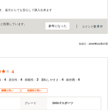
す、遠方からでも安心して購入出来ます
」と投票しています。
参考になった
0
コメント数
件
投稿日：
2025年10月27日
4
4
4
3
4
4
性：
居住性：
積載性：
運転しやすさ：
維持費：
燃費が良い
信頼性が高い
グレード
300h Fスポーツ