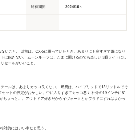
所有期間
2024/10～
らないこと。 以前は、CX-5に乗っていたとき、あまりにも多すぎて嫌になり
ートは飽きない。 ムーンルーフは、たまに開けるのでも楽しい 3眼ライトにし
 リセールがいいこと。
 テールは、あまりカッコ良くない。 燃費は、ハイブリッドで13リットルでそ
フセットの設定がおかしい。中に入りすぎてカッコ悪く 社外の19インチに変
応がちょっと。。アウトドア好きだからイヴォークとかプラドにすればよかっ
 相対的にはいい車だと思う。