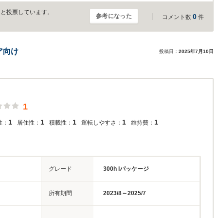
」と投票しています。
参考になった
0
コメント数
件
ア向け
投稿日：
2025年7月10日
1
1
1
1
1
1
性：
居住性：
積載性：
運転しやすさ：
維持費：
グレード
300h Iパッケージ
所有期間
2023/8～2025/7