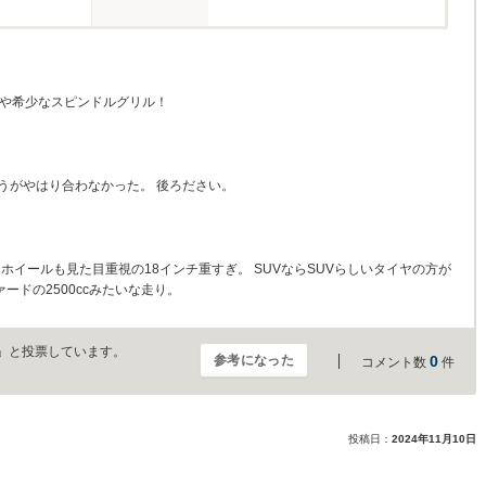
はや希少なスピンドルグリル！
うがやはり合わなかった。 後ろださい。
。 ホイールも見た目重視の18インチ重すぎ。 SUVならSUVらしいタイヤの方が
ァードの2500ccみたいな走り。
」と投票しています。
参考になった
0
コメント数
件
投稿日：
2024年11月10日