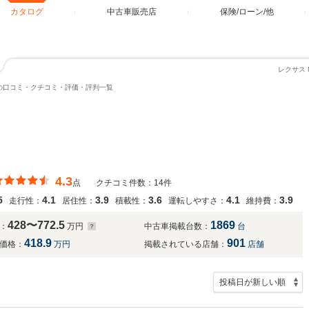
カタログ
中古車販売店
保険/ローン/他
レクサス
の口コミ・クチコミ・評価・評判一覧
4.3
点
クチコミ件数：14件
5
4.1
3.9
3.6
4.1
3.9
走行性：
居住性：
積載性：
運転しやすさ：
維持費：
428〜772.5
1869
：
万円
中古車掲載台数：
台
418.9
901
価格：
万円
掲載されている店舗：
店舗