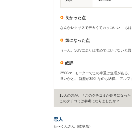
良かった点
なんかレクサスでデカくてカッコいい！ も
気になった点
うーん、SUVに走りは求めてはいけないと思
総評
2500cc +モーターでこの車重は無理がある
良いかと。 新型が350hなのも納得。 アルフ
15人の方が、「このクチコミが参考になった
このクチコミは参考になりましたか？
恋人
た〜くんさん（岐阜県）