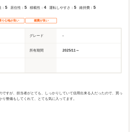
5
5
4
5
5
性：
居住性：
積載性：
運転しやすさ：
維持費：
乗り心地が良い
燃費が良い
グレード
-
所有期間
2025/11～
のですが、担当者がとても、しっかりしていて信用出来る人だったので、買っ
かり整備もしてくれて、とても気に入ってます。