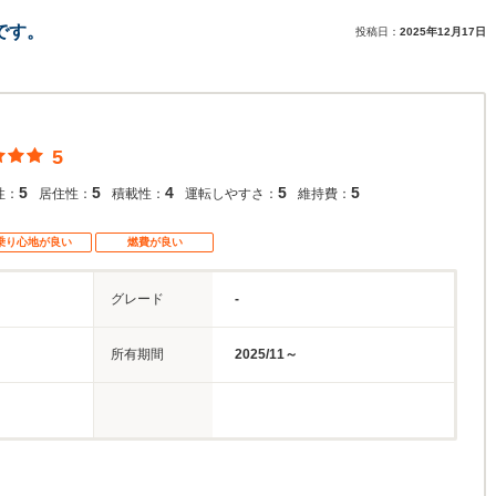
です。
投稿日：
2025年12月17日
5
5
5
4
5
5
性：
居住性：
積載性：
運転しやすさ：
維持費：
乗り心地が良い
燃費が良い
グレード
-
所有期間
2025/11～