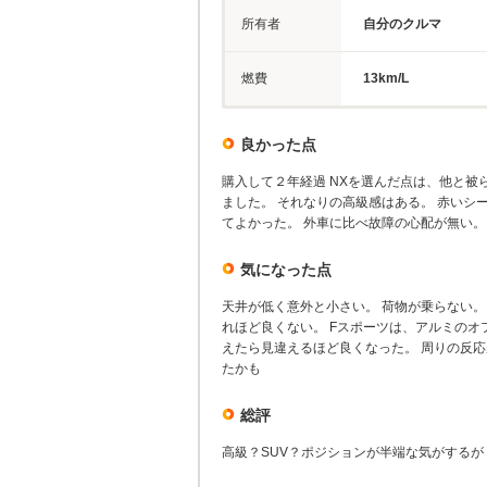
所有者
自分のクルマ
燃費
13km/L
良かった点
購入して２年経過 NXを選んだ点は、他と被
ました。 それなりの高級感はある。 赤いシ
てよかった。 外車に比べ故障の心配が無い。
気になった点
天井が低く意外と小さい。 荷物が乗らない。
れほど良くない。 Fスポーツは、アルミのオ
えたら見違えるほど良くなった。 周りの反
たかも
総評
高級？SUV？ポジションが半端な気がするが