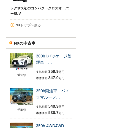
レクサス初のコンパクトクロスオーバ
ーSUV
NXトップへ戻る
NXの中古車
300h Iパッケージ禁
煙車 …
359.9
支払総額
万円
愛知県
347.0
本体価格
万円
350h禁煙車 パノ
ラマルーフ…
549.9
支払総額
万円
千葉県
536.7
本体価格
万円
350h 4WD4WD