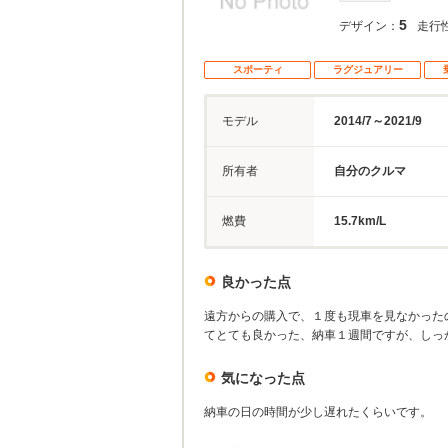
5
デザイン：
走行
スポーティ
ラグジュアリー
モデル
2014/7～2021/9
所有者
自分のクルマ
燃費
15.7km/L
良かった点
遠方からの購入で、１度も現車を見なかった
てとても良かった、納車１週間ですが、しっ
気になった点
納車の日の時間が少し遅れたくらいです。