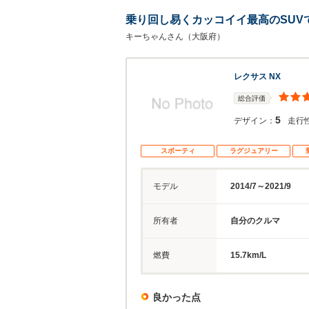
乗り回し易くカッコイイ最高のSUV
キーちゃんさん（大阪府）
レクサス NX
総合評価
5
デザイン：
走行
スポーティ
ラグジュアリー
モデル
2014/7～2021/9
所有者
自分のクルマ
燃費
15.7km/L
良かった点