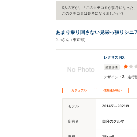
3人の方が、「このクチコミが参考になった
このクチコミは参考になりましたか？
あまり乗り回さない見栄っ張りシニ
Junさん（東京都）
レクサス NX
総合評価
3
デザイン：
走行
カジュアル
信頼性が高い
モデル
2014/7～2021/9
所有者
自分のクルマ
燃費
15km/L