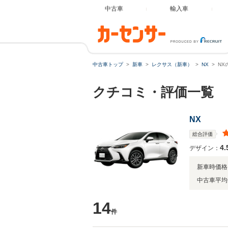
中古車
輸入車
中古車トップ
新車
レクサス（新車）
NX
NX
クチコミ・評価一覧
NX
総合評価
4.
デザイン：
新車時価格
中古車平均
14
件