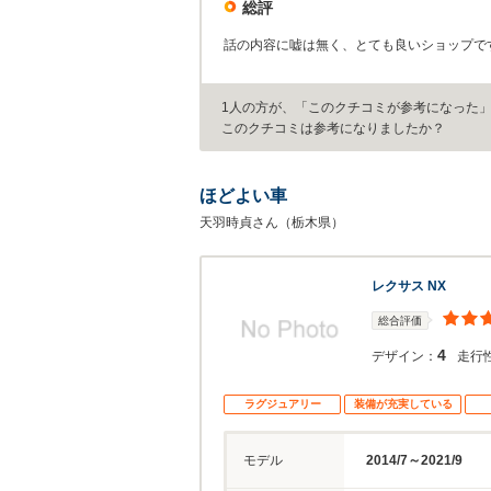
総評
話の内容に嘘は無く、とても良いショップで
1人の方が、「このクチコミが参考になった
このクチコミは参考になりましたか？
ほどよい車
天羽時貞さん（栃木県）
レクサス NX
総合評価
4
デザイン：
走行
ラグジュアリー
装備が充実している
モデル
2014/7～2021/9