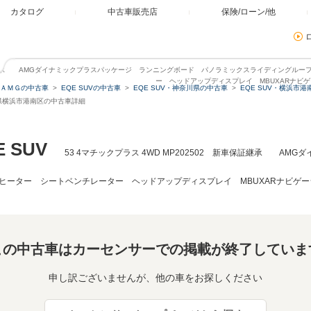
カタログ
中古車販売店
保険/ローン/他
02 新車保証継承 AMGダイナミックプラスパッケージ ランニングボード パノラミックスライディング
ー ヘッドアップディスプレイ MBUXARナビ
ＡＭＧの中古車
EQE SUVの中古車
EQE SUV・神奈川県の中古車
EQE SUV・横浜市
神奈川県横浜市港南区の中古車詳細
 SUV
53 4マチックプラス 4WD MP202502 新車保証継承 A
ヒーター シートベンチレーター ヘッドアップディスプレイ MBUXARナビゲー
この中古車はカーセンサーでの掲載が終了していま
申し訳ございませんが、他の車をお探しください