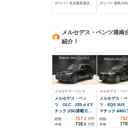
ーター BSM 両側
ントロール/オ
ガリバー 名古屋茶屋店…
ガリバー 徳島川内
パワースライド 三
イビーム/バッ
眼LEDヘッドライ
ラ/ETC/ドラ
ト レーダークルー
ーダー/TRD17
ズ リアオートエア
アルミホイール
メルセデス・ベンツ港南
コン ETC2.0 ドラ
イブレコーダー
レコ
紹介！
メルセデス・ベンツ
メルセデス・ベン
メルセデス・ベン
メルセデス・ベ
ツ GLC 220 d 4マ
ツ EQS SUV 
チック (ISG搭載モデ
マチック AMG
ル) ...
パッ...
757
792
.4
総額
万円
総額
738
778
.0
本体
万円
本体