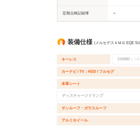
定期点検記録簿
－
装備仕様
(メルセデスＡＭＧ EQE SU
CD/MD：－/
キーレス
カーナビ / TV：HDD / フルセグ
本革シート
ディスチャージドランプ
サンルーフ・ガラスルーフ
アルミホイール