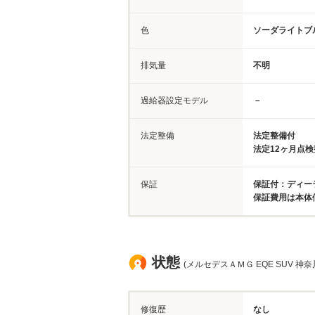
色
ソーダライトブ
排気量
不明
過給器設定モデル
－
法定整備
法定整備付
法定12ヶ月点
保証
保証付：ディーラ
保証費用は本体
状態
(メルセデスＡＭＧ EQE SUV 神奈
修復歴
なし