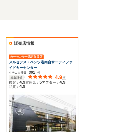
販売店情報
カーセンサー認定取扱店
メルセデス・ベンツ港南台サーティファ
イドカーセンター
301
クチコミ件数
件
4.9
総合評価
点
4.9
5
4.9
接客：
雰囲気：
アフター：
4.9
品質：