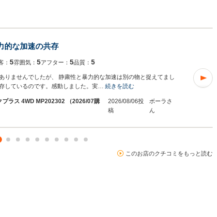
力的な加速の共存
5
5
5
5
客：
雰囲気：
アフター：
品質：
ありませんでしたが、 静粛性と暴力的な加速は別の物と捉えてまし
存しているのです。感動しました。実…
続きを読む
ラス 4WD MP202302 （2026/07購
2026/08/06投
ボーラさ
稿
ん
このお店のクチコミをもっと読む