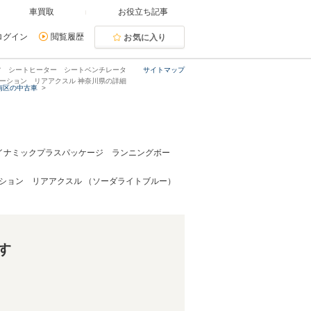
車買取
お役立ち記事
ログイン
閲覧履歴
お気に入り
ルーフ シートヒーター シートベンチレータ
サイトマップ
ゲーション リアアクスル 神奈川県の詳細
港南区の中古車
MGダイナミックプラスパッケージ ランニングボー
ション リアアクスル （ソーダライトブルー）
す