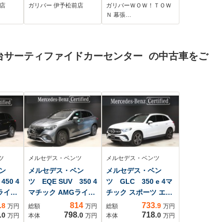
ートハ
パイロット ステアリ
接続 バックカメラ 前
店
ガリバー 伊予松前店
ガリバーＷＯＷ！ＴＯＷ
クカメ
ングヒーター デジ
席シートヒーター
Ｎ 幕張…
イブレコ
タルインナーミラ
ETC フォグライト サ
インチ
ー ブラインドスポ
イド カーテンエアバ
/ドラ
ットモニターレーダ
ッグ スマートキー
台サーティファイドカーセンター の中古車をご
ークルーズコントロ
ール シートヒータ
ー ETC
ツ
メルセデス・ベンツ
メルセデス・ベンツ
ン
メルセデス・ベン
メルセデス・ベン
450 4
ツ EQE SUV 350 4
ツ GLC 350 e 4マ
ライン
マチック AMGライン
チック スポーツ エデ
パッ...
ィ...
814
733
.8
.9
万円
総額
万円
総額
万円
798
718
.0
.0
.0
万円
本体
万円
本体
万円