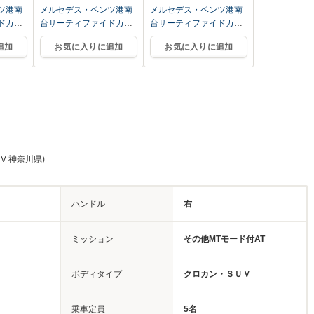
ツ港南
メルセデス・ベンツ港南
メルセデス・ベンツ港南
ドカー
台サーティファイドカー
台サーティファイドカー
センター
センター
追加
お気に入りに追加
お気に入りに追加
V 神奈川県)
ハンドル
右
ミッション
その他MTモード付AT
ボディタイプ
クロカン・ＳＵＶ
乗車定員
5名