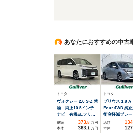
あなたにおすすめの中古
トヨタ
トヨタ
ヴォクシー 2.0 S-Z 禁
プリウス 1.8 A 
煙 純正10.5インチ
Four 4WD 純
ナビ 有機ELフリッ
衝突軽減ブレー
プダウン セーフテ
ーンキープアシ
373
134
.8
総額
万円
総額
ィセンス シートヒ
レーダークルー
363
127
.1
本体
万円
本体