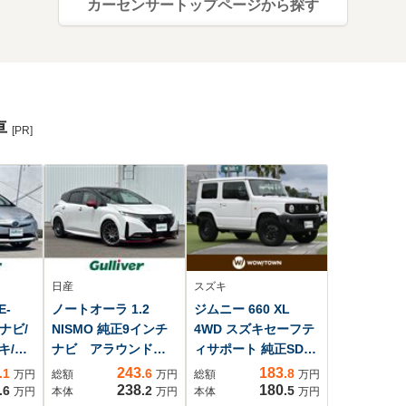
カーセンサートップページから探す
車
[PR]
日産
スズキ
E-
ノートオーラ 1.2
ジムニー 660 XL
正ナビ/
NISMO 純正9インチ
4WD スズキセーフテ
キ/レ
ナビ アラウンドビ
ィサポート 純正SDナ
スト/
ューモニター LED
ビ 地デジTV DVD CD
243
183
.1
.6
.8
万円
総額
万円
総額
万円
ズコ
オートライト プロ
再生機能 Bluetooth
238
180
.6
.2
.5
万円
本体
万円
本体
万円