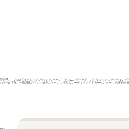
502 新車保証継承 AMGダイナミックプラスパッケージ ランニングボード パノラミックスライディ
スルの中古情報。神奈川県の「メルセデス・ベンツ港南台サーティファイドカーセンター 」の車両を