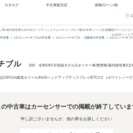
カタログ
中古車販売店
保険/ローン/他
禁煙車/屋内保管車/LEXUSセーフティシステム+/マリンブルー幌/白本革シート(冷温機能)/マークレビン
ル/HUDヘッド
中古車
LCコンバーチブルの中古車
LCコンバーチブル・大阪府の中古車
LCコンバーチブ
チブル
500 令和5年5月登録モデル/1オーナー車/禁煙車/屋内保管車/L
純正OP21in鍛造ホイール/HUDヘッドアップディスプレイ/ETC2.0 （ホワイトノ
この中古車はカーセンサーでの掲載が終了していま
申し訳ございませんが、他の車をお探しください