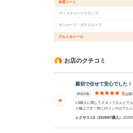
本革シート
ディスチャージドランプ
サンルーフ・ガラスルーフ
アルミホイール
お店のクチコミ
親切で任せて安心でした！
5
接
総合評価
点
できるので安心して
LS購入に関してスタッフさんとて
読む
ど極上です！特に21インチのアル
レクサス LS（2026/07購入）
2026