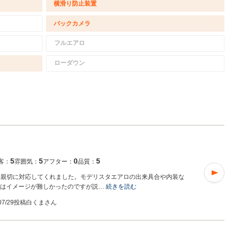
横滑り防止装置
バックカメラ
フルエアロ
ローダウン
5
5
0
5
客：
雰囲気：
アフター：
品質：
も親切に対応してくれました。モデリスタエアロの出来具合や内装な
ミはイメージが難しかったのですが説…
続きを読む
/07/29投稿
白くまさん