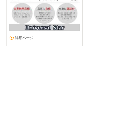
詳細ページ
最高に良質なお店
5
5
5
5
接客：
雰囲気：
アフター：
品質：
総合評価
点
この度LSを購入させて頂きました。仕上げは完璧！次の機会も絶対に
ます！堀内さんをはじめ、信頼出来るお店です！
続きを読む
レクサス LS（2026/03購入）
2026/03/30投稿
しのりんさん