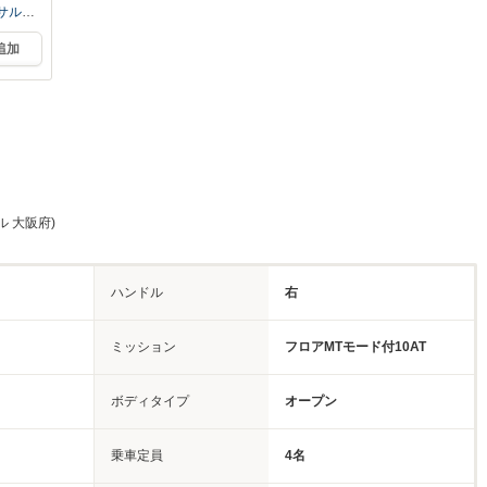
サルス
追加
ル 大阪府)
ハンドル
右
ミッション
フロアMTモード付10AT
ボディタイプ
オープン
乗車定員
4名