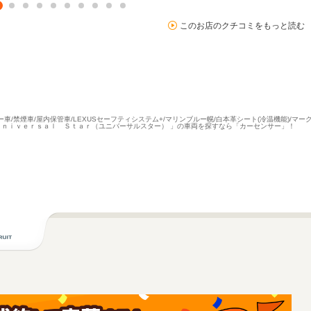
このお店のクチコミをもっと読む
車/禁煙車/屋内保管車/LEXUSセーフティシステム+/マリンブルー幌/白本革シート(冷温機能)/マーク
「Ｕｎｉｖｅｒｓａｌ Ｓｔａｒ（ユニバーサルスター） 」の車両を探すなら「カーセンサー」！