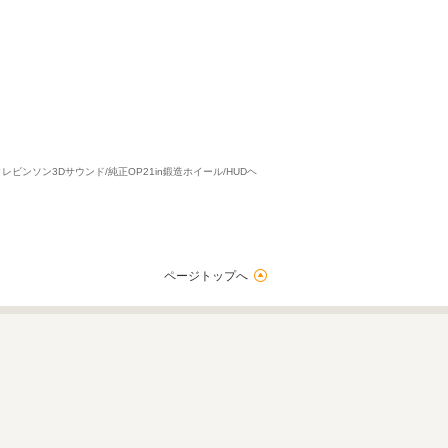
レビンソン3Dサウンド/純正OP21in鍛造ホイール/HUDヘ
ページトップへ