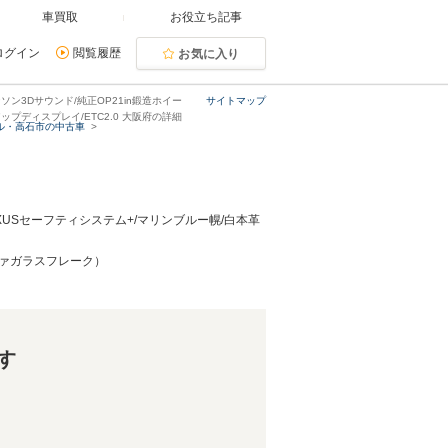
車買取
お役立ち記事
ログイン
閲覧履歴
お気に入り
ソン3Dサウンド/純正OP21in鍛造ホイー
サイトマップ
アップディスプレイ/ETC2.0 大阪府の詳細
ル・高石市の中古車
EXUSセーフティシステム+/マリンブルー幌/白本革
ーヴァガラスフレーク）
す