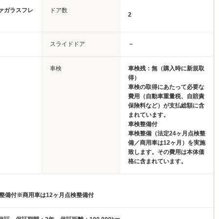
ァガラスフレ
ドア数
2
スライドドア
－
車検
車検残：無（購入時に新規取
得）
車検の取得にあたって必要な
費用（自動車重量税、自賠責
保険料など）が支払総額に含
まれています。
車検整備付
車検整備（法定24ヶ月点検整
備／商用車は12ヶ月）を実施
致します。その費用は本体価
格に含まれています。
検整備付※商用車は12ヶ月点検整備付