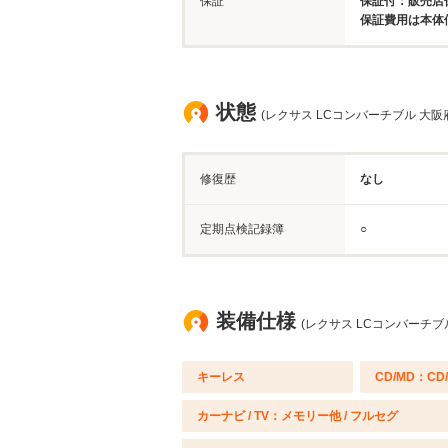
保証
保証付：販売店保
保証費用は本体
状態
(レクサス LCコンバーチブル 大阪
修復歴
なし
定期点検記録簿
○
装備仕様
(レクサス LCコンバーチブ
キーレス
CD/MD：CD
カーナビ / TV：メモリー他 / フルセグ