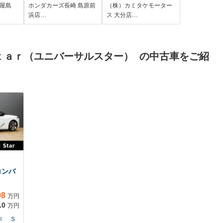
ナー レーンアシス
 屋島
ホンダカーズ長崎 島原前
（株）カミタケモーター
ト 衝突被害軽減シ
浜店…
ス 大分店…
ステム オートライ
ト LEDヘッドラン
プ スマートキー
ｔａｒ（ユニバーサルスター） の中古車をご紹
アイドリングストッ
プ 電動格納ミラ
ー シートヒーター
コンバ
98
万円
.0
万円
ｌ Ｓ