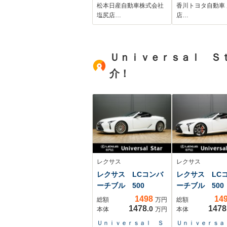
キ インテリジェン
松本日産自動車株式会社
香川トヨタ自動車
トキー
塩尻店…
店…
Ｕｎｉｖｅｒｓａｌ Ｓ
介！
レクサス
レクサス
レクサス LCコンバ
レクサス LC
ーチブル 500
ーチブル 500
1498
14
総額
万円
総額
1478
1478
.0
本体
万円
本体
Ｕｎｉｖｅｒｓａｌ Ｓ
Ｕｎｉｖｅｒｓａ