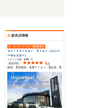
販売店情報
カーセンサーアフター保証取扱店
Ｕｎｉｖｅｒｓａｌ Ｓｔａｒ（ユニバ
ーサルスター）
144
クチコミ件数
件
5
総合評価
点
5
4.9
5
5
接客：
雰囲気：
アフター：
品質：