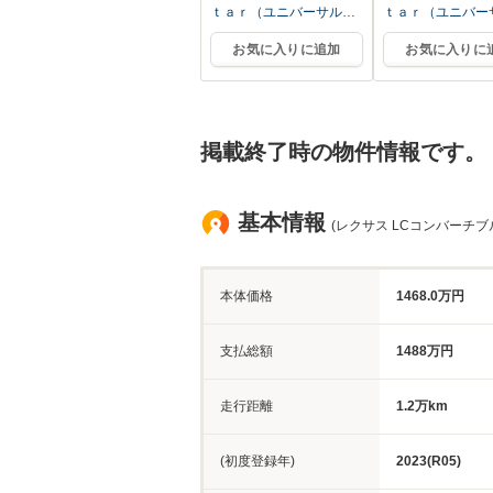
ｔａｒ（ユニバーサルス
ｔａｒ（ユニバー
ター）
ター）
お気に入りに追加
お気に入りに
掲載終了時の物件情報です。
基本情報
(レクサス LCコンバーチブ
本体価格
1468.0万円
支払総額
1488万円
走行距離
1.2万km
(初度登録年)
2023(R05)