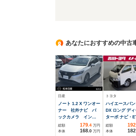
あなたにおすすめの中古
日産
トヨタ
ノート 1.2 X ワンオー
ハイエースバン 2
ナー 社外ナビ バ
DX ロング デ
ックカメラ インテ
ターボ ナビ・E
リジェントキー エマ
179
192
.4
総額
万円
総額
ージェンシーブレー
168
182
.0
本体
万円
本体