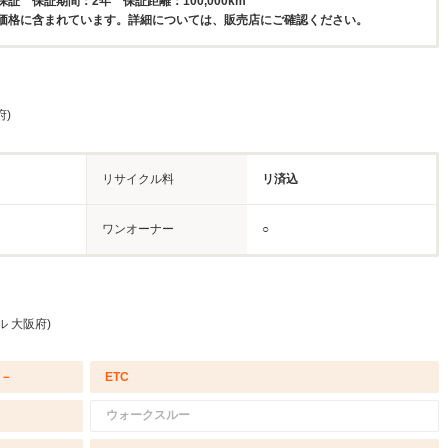
証 保証期間：2年 保証距離：100,000km
価格に含まれています。詳細については、販売店にご確認ください。
府)
リサイクル料
リ済込
ワンオーナー
○
ル 大阪府)
/－
ETC
ウォークスルー