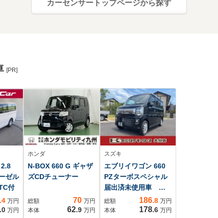
カーセンサートップページから探す
車
[PR]
ホンダ
スズキ
.8
N-BOX 660 G ギャザ
エブリイワゴン 660
ィーゼル
ズCDチューナー
PZターボスペシャル
TC付
届出済未使用車 両
側電動スライドド
70
186
.4
.8
万円
総額
万円
総額
万円
ア クリアランスソ
62
178
.0
.9
.6
万円
本体
万円
本体
万円