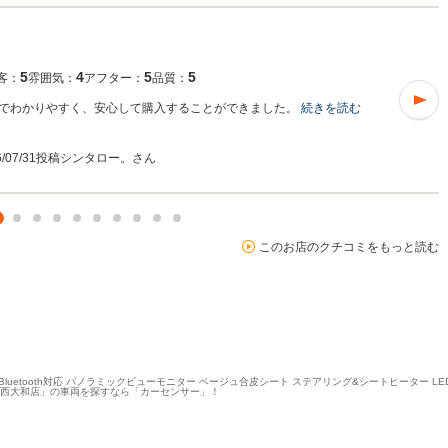
5
4
5
5
客：
雰囲気：
アフター：
品質：
でわかりやすく、安心して購入することができました。
続きを読む
6/07/31投稿
シンタロー。さん
このお店のクチコミをもっと読む
ビ Bluetooth対応 パノラミックビューモニター ベージュ合皮シート ステアリング&シートヒーター
ィ 西大和店」の車両を探すなら「カーセンサー」！