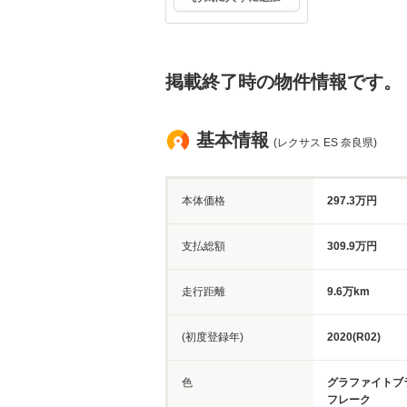
掲載終了時の物件情報です。
基本情報
(レクサス ES 奈良県)
本体価格
297.3万円
支払総額
309.9万円
走行距離
9.6万km
(初度登録年)
2020(R02)
色
グラファイトブ
フレーク