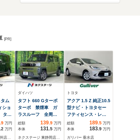
車
[PR]
ダイハツ
トヨタ
スタム
タフト 660 Gターボ
アクア 1.5 Z 純正10.5
ィショ
ターボ 禁煙車 ガ
型ナビ・トヨタセー
車 ター
ラスルーフ 全周囲
フティセンス・レー
ドア
カメラ スマートア
ダークルーズコント
139
189
.9
.9
.5
万円
総額
万円
総額
万円
バック
シスト レーダーク
ロール・ブラインド
131
183
.2
.5
.9
万円
本体
万円
本体
万円
害軽
ルーズ ドラレ
スポットモニター・
九州店…
ネクステージ 東静岡店…
ガリバー 垂水店