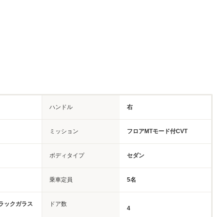
ハンドル
右
ミッション
フロアMTモード付CVT
ボディタイプ
セダン
乗車定員
5名
ラックガラス
ドア数
4