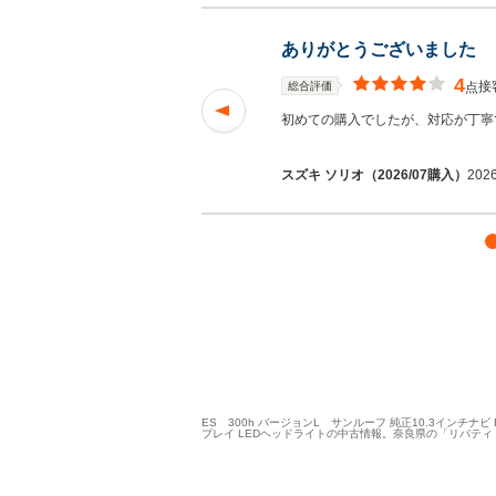
ありがとうございました
4
接
総合評価
点
店では、必ずありが
初めての購入でしたが、対応が丁寧
を読む
スズキ ソリオ（2026/07購入）
202
ES 300h バージョンL サンルーフ 純正10.3インチナ
プレイ LEDヘッドライトの中古情報。奈良県の「リバテ