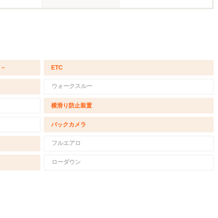
/－
ETC
ウォークスルー
横滑り防止装置
バックカメラ
フルエアロ
ローダウン