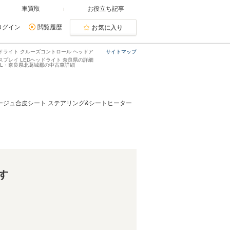
車買取
お役立ち記事
ログイン
閲覧履歴
お気に入り
ヘッドライト クルーズコントロール ヘッドア
サイトマップ
スプレイ LEDヘッドライト 奈良県の詳細
ジョンL・奈良県北葛城郡の中古車詳細
ー ベージュ合皮シート ステアリング&シートヒーター
す