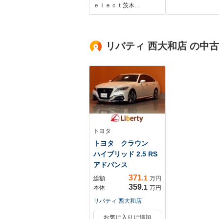
チナビ バックカメ
減システム シ
ｅｌｅｃｔ茨木…
ラ ETC 前方ドラ
ヒーター ドラ
レコ 前席シートヒ
コ コーナーセ
ーター 衝突軽減装
ー スマート
リバティ 西大和店 の中
置 Bluetooth
LEDヘッド 
純正15インチ
ミ オートハイ
ム
トヨタ
トヨタ クラウン
ハイブリッド 2.5 RS
アドバンス
371
.1
総額
万円
359
.1
本体
万円
リバティ 西大和店
お気に入りに追加