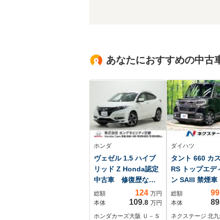
あなたにおすすめの中古
ホンダ
ダイハツ
ヴェゼル 1.5 ハイブ
タント 660 カ
リッド Z Honda認定
RS トップエデ
中古車 修復歴な
ン SAIII 禁煙
し Honda販売店全
ボ 両側電動
124
99
総額
万円
総額
国保証1年 ワンオー
純正8型ナビ 
109
89
.8
本体
万円
本体
ナー 禁煙車 7イン
カメラ 衝突被
ホンダカーズ大阪 Ｕ－Ｓ
ネクステージ 北