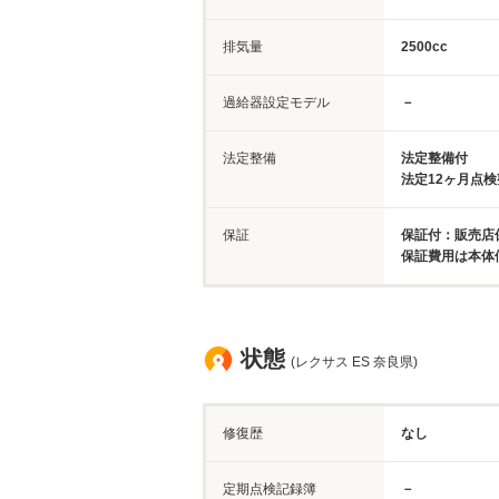
排気量
2500cc
過給器設定モデル
－
法定整備
法定整備付
法定12ヶ月点
保証
保証付：販売店保
保証費用は本体
状態
(レクサス ES 奈良県)
修復歴
なし
定期点検記録簿
－