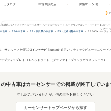
カタログ
中古車販売店
保険/ローン/他
Bluetooth対応 パノラミックビューモニター ベージュ合皮シート ステアリング&シートヒーター LED
ップディ
中古車
ESの中古車
ES・奈良県の中古車
ES・北葛城郡の中古車
ES 300h バー
ンL サンルーフ 純正10.3インチナビ Bluetooth対応 パノラミックビューモニタ
アップディスプレイ LEDヘッドライト （グラファイトブラックガラスフレーク）
この中古車はカーセンサーでの掲載が終了していま
申し訳ございませんが、他の車をお探しください
カーセンサートップページから探す