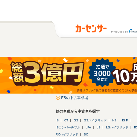
ESの中古車相場
他の車種から中古車を探す
IS
CT
GS
GSハイブリッド
HS
IS F
ISコンバーチブル
LFA
LS
LSハイブリッド
R
RXハイブリッド
SC