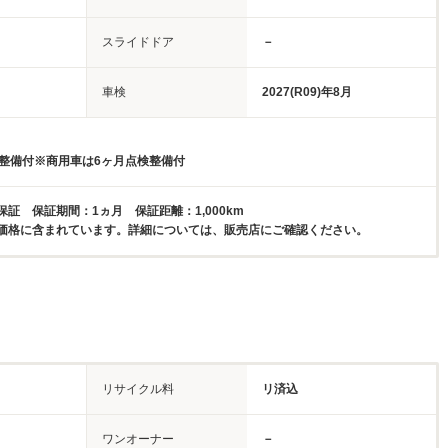
スライドドア
－
車検
2027(R09)年8月
検整備付※商用車は6ヶ月点検整備付
証 保証期間：1ヵ月 保証距離：1,000km
価格に含まれています。詳細については、販売店にご確認ください。
リサイクル料
リ済込
ワンオーナー
－