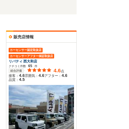
販売店情報
カーセンサー認定取扱店
カーセンサーアフター保証取扱店
リバティ 西大和店
65
クチコミ件数
件
4.6
総合評価
点
4.6
4.6
4.6
接客：
雰囲気：
アフター：
4.5
品質：