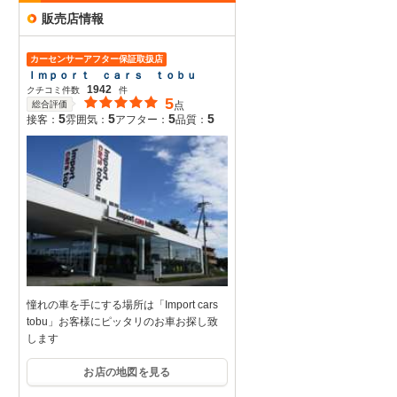
販売店情報
カーセンサーアフター保証取扱店
Ｉｍｐｏｒｔ ｃａｒｓ ｔｏｂｕ
1942
クチコミ件数
件
5
総合評価
点
5
5
5
5
接客：
雰囲気：
アフター：
品質：
憧れの車を手にする場所は「Import cars
tobu」お客様にピッタリのお車お探し致
します
お店の地図を見る