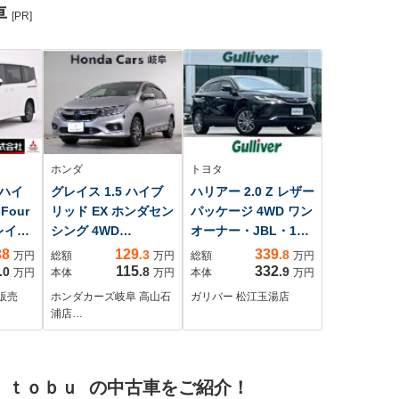
車
[PR]
ホンダ
トヨタ
 ハイ
グレイス 1.5 ハイブ
ハリアー 2.0 Z レザー
Four
リッド EX ホンダセン
パッケージ 4WD ワン
レイオ
シング 4WD
オーナー・JBL・12.3
 バッ
Bluetooth接続 フル
型ディスプレイオー
38
129
339
.3
.8
万円
総額
万円
総額
万円
電動ス
セグTV 純正ナビ ETC
ディオ・全周囲カメ
115
332
.0
.8
.9
万円
本体
万円
本体
万円
ライブ
シートヒーター
ラ・パノラマルー
販売
ホンダカーズ岐阜 高山石
ガリバー 松江玉湯店
C ハー
フ・デジタルインナ
浦店…
 オー
ーミラー・ETC2.0・
ビー
レーンキープ・衝突
軽減・BSM・HUD・
 ｔｏｂｕ の中古車をご紹介！
ステアリングヒータ