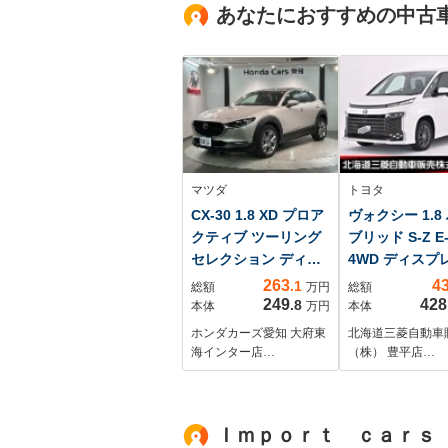
あなたにおすすめの中古
マツダ
トヨタ
CX-30 1.8 XD プロア
ヴォクシー 1.8
クティブ ツーリング
ブリッド S-Z E-
セレクション ディー
4WD ディスプ
ゼルターボ 最長5年保
ーディオプラス
263
4
.1
総額
万円
総額
証 純正ナビ TV
クカメラ 両側
249
428
.8
本体
万円
本体
Rカメラ マルチビ
ライドドア ド
ホンダカーズ愛知 大府東
北海道三菱自動車
ュ- BTオ-ディオ
レコーダー ET
海インター店…
（株） 豊平店…
DVD ドラレコ 衝
フレザーシート
突軽減B ETC LED
トマチックハイ
ライト 横滑り防
ム
Ｉｍｐｏｒｔ ｃａｒｓ
止 シ-トヒ-タ- ク