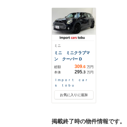
ルコン アルミ ス
マ-トキ- スペア
キ- AAC
ミニ
ミニ ミニクラブマ
ン クーパー D
309
.6
総額
万円
295
.3
本体
万円
Ｉｍｐｏｒｔ ｃａｒ
ｓ ｔｏｂｕ
お気に入りに追加
掲載終了時の物件情報です。