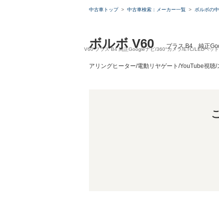
中古車トップ
中古車検索：メーカー一覧
ボルボの中
ボルボ V60
プラス B4 純正G
V60 プラス B4 純正Googleナビ/360°カメラ/ETC
アリングヒーター/電動リヤゲート/YouTube視