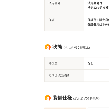
法定整備
法定整備付
法定12ヶ月点
保証
保証付：販売店
保証費用は本体
状態
(ボルボ V60 群馬県)
修復歴
なし
定期点検記録簿
○
装備仕様
(ボルボ V60 群馬県)