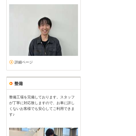
詳細ページ
整備
整備工場を完備しております。スタッフ
が丁寧に対応致しますので、お車に詳し
くないお客様でも安心してご利用できま
頼りになります
す♪
5
5
5
5
接客：
雰囲気：
アフター：
品質：
総合評価
点
全体的に頼りになって困った時にすぐ相談してます。 接客も丁寧で満