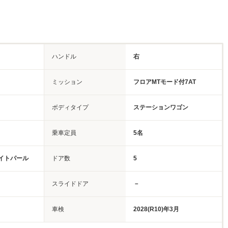
ハンドル
右
ミッション
フロアMTモード付7AT
ボディタイプ
ステーションワゴン
乗車定員
5名
イトパール
ドア数
5
スライドドア
－
車検
2028(R10)年3月