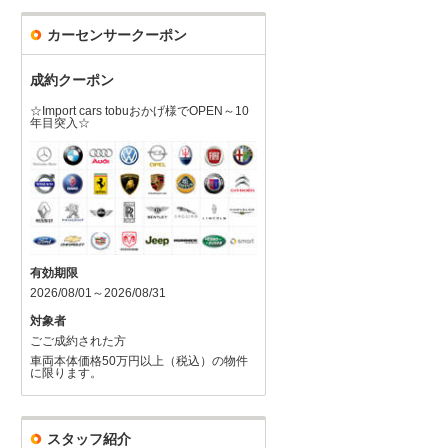
カーセンサークーポン
成約クーポン
☆Import cars tobuおかげ様でOPEN～10
年目突入☆
有効期限
2026/08/01～2026/08/31
対象者
ごご成約された方
車両本体価格50万円以上（税込）の物件
に限ります。
スタッフ紹介