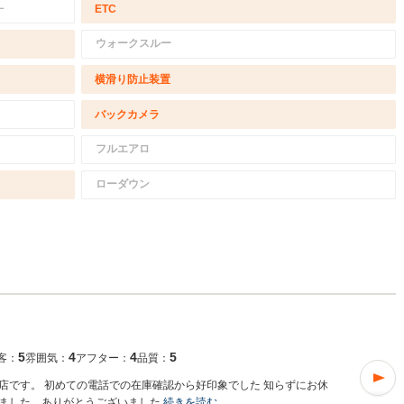
－
ETC
ウォークスルー
横滑り防止装置
バックカメラ
フルエアロ
ローダウン
5
4
4
5
客：
雰囲気：
アフター：
品質：
店です。 初めての電話での在庫確認から好印象でした 知らずにお休
ました。ありがとうございました
続きを読む