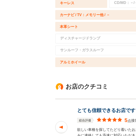
CD/MD：－/
キーレス
カーナビ / TV：メモリー他 / －
本革シート
ディスチャージドランプ
サンルーフ・ガラスルーフ
アルミホイール
お店のクチコミ
とても信頼できるお店です
5
接
総合評価
点
が出来ました。 お
欲しい車種を探してたどり着いたお
みに連絡しても迅速に対応いただき