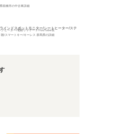
群馬県前橋市の中古車詳細
ル/ブラインドスポットモニター/シートヒーター/ステ
ングヒーター/電動リヤゲート/YouTube視
聴/スマートキー/キーレス 群馬県の詳細
す