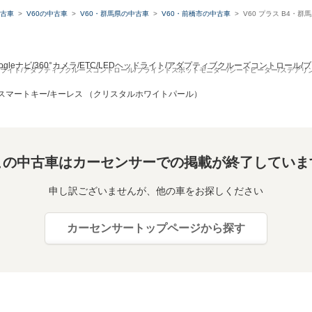
古車
V60の中古車
V60・群馬県の中古車
V60・前橋市の中古車
V60 プラス B4・
oogleナビ/360°カメラ/ETC/LEDヘッドライト/アダプティブクルーズコントロー
/LEDヘッドライト/アダプティブクルーズコントロール/ブラインドスポットモニター/シートヒーター/ステアリ
聴/スマートキー/キーレス （クリスタルホワイトパール）
この中古車はカーセンサーでの掲載が終了していま
申し訳ございませんが、他の車をお探しください
カーセンサートップページから探す