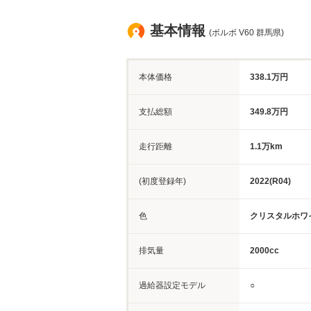
基本情報
(ボルボ V60 群馬県)
本体価格
338.1万円
支払総額
349.8万円
走行距離
1.1万km
(初度登録年)
2022(R04)
色
クリスタルホワ
排気量
2000cc
過給器設定モデル
○