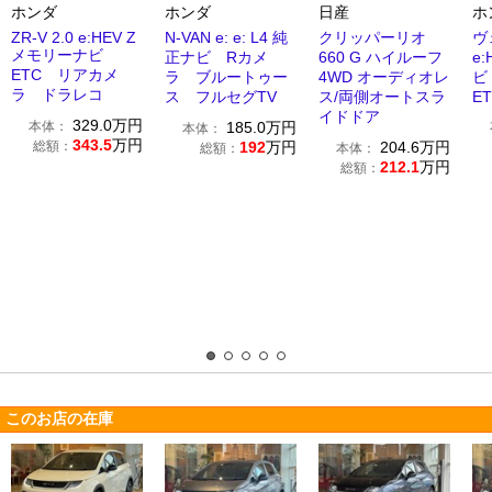
ホンダ
ホンダ
日産
ホ
ZR-V 2.0 e:HEV Z
N-VAN e: e: L4 純
クリッパーリオ
ヴ
メモリーナビ
正ナビ Rカメ
660 G ハイルーフ
e:
ETC リアカメ
ラ ブルートゥー
4WD オーディオレ
ビ
ラ ドラレコ
ス フルセグTV
ス/両側オートスラ
E
イドドア
329.0
万円
本体：
185.0
万円
本体：
343.5
万円
総額：
192
万円
204.6
万円
総額：
本体：
212.1
万円
総額：
このお店の在庫