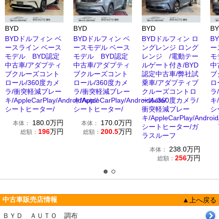
BYD
BYD
BYD
B
BYDドルフィン ベ
BYDドルフィン ベ
BYDドルフィン ロ
B
ースライン ベース
ースモデル ベース
ングレンジ ロング
ー
モデル BYD認定
モデル BYD認定
レンジ /電動テー
モ
中古車/アダプティ
中古車/アダプティ
ルゲート付き/BYD
中
ブクルーズコント
ブクルーズコント
認定中古車/弊社試
ブ
ロール/360度カメ
ロール/360度カメ
乗車/アダプティブ
ロ
ラ/衝突軽減ブレー
ラ/衝突軽減ブレー
クルーズコントロ
ラ
キ/AppleCarPlay/AndroidAuto/
キ/AppleCarPlay/AndroidAuto/
ール/360度カメラ/
キ/
シートヒーター/
シートヒーター/
衝突軽減ブレー
シ
キ/AppleCarPlay/Android
180.0
万円
170.0
万円
本体：
本体：
シートヒーター/ガ
196
万円
200.5
万円
総額：
総額：
ラスルーフ
238.0
万円
本体：
256
万円
総額：
中古車販売店情報
▲上へ戻る
ＢＹＤ ＡＵＴＯ 調布