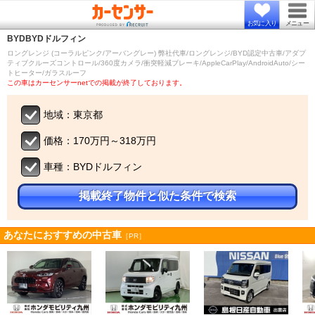
お気に入り
メニュー
BYD
BYDドルフィン
ロングレンジ (コーラルピンク/アーバングレー) 弊社代車/ロングレンジ/BYD認定中古車/アダプ
ティブクルーズコントロール/360度カメラ/衝突軽減ブレーキ/AppleCarPlay/AndroidAuto/シー
トヒーター/ガラスルーフ
この車はカーセンサーnetでの掲載が終了しております。
地域：東京都
価格：170万円～318万円
車種：BYDドルフィン
掲載終了物件と似た条件で検索
あなたにおすすめの中古車
［PR］