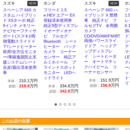
スズキ
ホンダ
スズキ
ホ
NEW!
NEW!
スペーシア 660 カ
フリード 1.5
スペーシア 660 ハ
フ
スタム ハイブリッ
e:HEV エアー EX
イブリッド X 禁煙
1
ド XSターボ 純正
登録済未使用車
車 純正ナビ フ
レ
9インチ メモリー
純正9型ディスプレ
ルセグTV 全周囲
6
ナビ/セーフティサ
イオーディオナ
カメラ
側
ポート(スズキ)/両
ビ フルセグ
CD/DVD/AM/FM/BT
ド
両側パワースライ
側電動スライドド
Bluetooth シート
ジ
ドドア ヘッドア
ア/シートヒーター
ヒーター バック
ア
ップディスプレ
前席/全方位モニタ
カメラ コーナー
マ
イ シートヒータ
ー/車線逸脱防止支
センサー 純正ア
L
ー オートマチッ
援システム/シート
ルミホイール ブ
ク
クハイビーム コ
合皮/届出済未使用
ラインドスポット
ー
ーナーセンサー
車
モニター LEDヘ
ッ
ッドライト
ト
151.9
万円
210.1
万円
本体：
本体：
リ
156.9
万円
218.8
万円
334.8
万円
総額：
総額：
本体：
342.8
万円
総額：
このお店の在庫