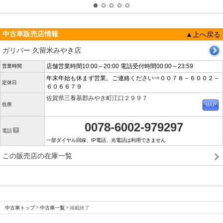
中古車販売店情報
▲上へ戻る
ガリバー 久留米みやき店
店舗営業時間10:00～20:00 電話受付時間00:00～23:59
営業時間
年末年始も休まず営業。ご連絡ください⇒００７８－６００２－
定休日
６０６６７９
佐賀県三養基郡みやき町江口２９９７
住所
0078-6002-979297
電話
一部ダイヤル回線、IP電話、光電話は利用できません
この販売店の在庫一覧
中古車トップ
中古車一覧
掲載終了