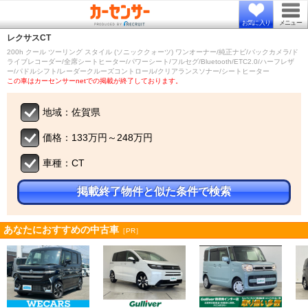
お気に入り
メニュー
レクサス
CT
200h クール ツーリング スタイル (ソニッククォーツ) ワンオーナー/純正ナビ/バックカメラ/ド
ライブレコーダー/全席シートヒーター/パワーシート/フルセグ/Bluetooth/ETC2.0/ハーフレザ
ー/パドルシフト/レーダークルーズコントロール/クリアランスソナー/シートヒーター
この車はカーセンサーnetでの掲載が終了しております。
地域：佐賀県
価格：133万円～248万円
車種：CT
掲載終了物件と似た条件で検索
あなたにおすすめの中古車
［PR］