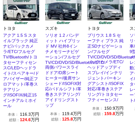
トヨタ
スズキ
トヨタ
ス
アクア 1.5 S スタ
ソリオ 1.2 バンデ
プリウス 1.8 S セ
ソ
イルブラック 純正
ィット ハイブリッ
ーフティ プラス 純
リ
ナビ/バックカメ
ド MV 社外8イン
正SDナビゲーショ
車
ラ/ETC/フルセグ
チメモリーナビゲ
ン/フルセグ
9
TV/Bluetooth/トヨ
ーション/フルセグ
TV/CD/DVD/SD/Bluetoot
メ
バックカメラ/ETC/
タセーフティセン
TV/CD/DVD/SD/Bluetooth/ETC/
レ
両側パワースライ
ヘッドアップディ
スC/LEDヘッドラ
動
ドドア/D席シート
スプレイ/インテリ
イト/スペアキー/ド
ア
ヒーター/後席サン
ジェントパーキン
アバイザー/純正フ
イ
シェード/ISOFIX対
グアシスト/ISOFIX
ロアマット/革巻ス
タ
応/パドルシフト/革
対応/革巻きステア
テアリン
レ
巻きステアリング/
リング/トヨタセー
グ/ISOFIX/純正15
ー
アイドリングスト
フティーセンス/
インチアルミホイ
ト/
ップ
ール
150.9
万円
本体：
119.4
万円
159.8
万円
116.3
万円
本体：
総額：
本体：
125.8
万円
124.6
万円
総額：
総額：