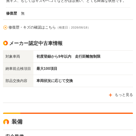
無キズ、もしくはキズやヘコミなどがほぼ無い、とても綺麗な状態です。
修復歴
無
修復歴・キズの確認はこちら
（検査日：2026/06/18）
メーカー認定中古車情報
対象車両
初度登録から9年以内 走行距離無制限
納車前点検項目
最大100項目
部品交換内容
車両状況に応じて交換
もっと見る
装備