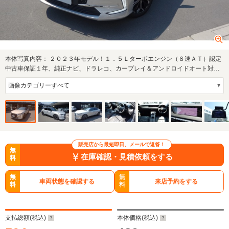
本体写真内容：
２０２３年モデル！１．５Ｌターボエンジン（８速ＡＴ）認定
中古車保証１年、純正ナビ、ドラレコ、カープレイ＆アンドロイドオート対
応、ＥＴＣ、…
販売店から最短即日、メールで返答！
無
在庫確認・見積依頼をする
料
無
無
車両状態を確認する
来店予約をする
料
料
支払総額(税込)
本体価格(税込)