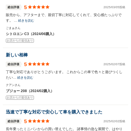
5
総合評価
2025/03/05投稿
販売から、アフターまで、親切丁寧に対応してくれて、安心感たっぷりで
す。 …
続きを読む
ごまぁさん
シトロエン C3（2024/06購入）
お店からの返信あり
新しい相棒
5
総合評価
2025/02/07投稿
丁寧な対応でありがとうございます。 これからこの車で色々と遊びつくし
たい…
続きを読む
クアンさん
プジョー 208（2024/02購入）
お店からの返信あり
迅速で丁寧な対応で安心して車を購入できました
5
総合評価
2025/02/02投稿
長年乗ったミニバンからの買い替えでした。 諸事情の急な展開で、はやり