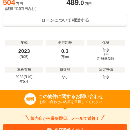
504
489
.0
万円
万円
（諸費用
15
万円含む）
ローンについて相談する
年式
走行距離
保証
付き
2023
0.3
1年
(R05)
万
km
距離無制限
車検有無
修復歴
法定整備
2028(R10)
なし
付き
年
5
月
この物件に関するお問い合わせ
無料
お問い合わせの内容を選択してください
販売店から最短即日、メールで返答！