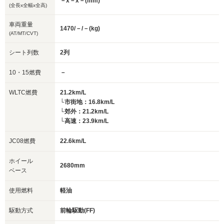
－x－x－(mm)
(全長x全幅x全高)
車両重量
1470/－/－(kg)
(AT/MT/CVT)
シート列数
2列
10・15燃費
－
WLTC燃費
21.2km/L
└市街地：16.8km/L
└郊外：21.2km/L
└高速：23.9km/L
JC08燃費
22.6km/L
ホイール
2680mm
ベース
使用燃料
軽油
駆動方式
前輪駆動(FF)