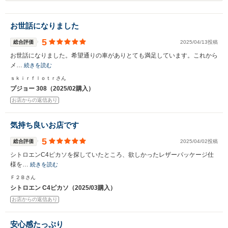
お世話になりました
5
総合評価
2025/04/13投稿
お世話になりました。希望通りの車がありとても満足しています。これから
メ…
続きを読む
ｓｋｉｒｆｌｏｔｒさん
プジョー 308（2025/02購入）
お店からの返信あり
気持ち良いお店です
5
総合評価
2025/04/02投稿
シトロエンC4ピカソを探していたところ、欲しかったレザーパッケージ仕
様を…
続きを読む
Ｆ２Ｂさん
シトロエン C4ピカソ（2025/03購入）
お店からの返信あり
安心感たっぷり