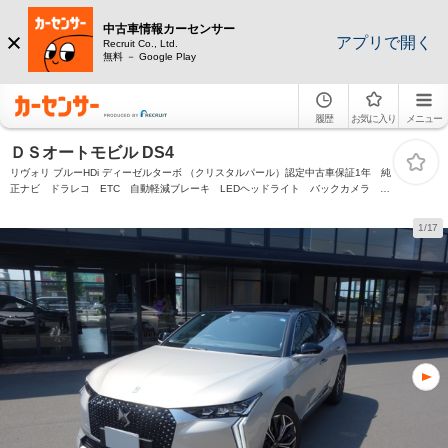
中古車情報カーセンサー
アプリで開く
Recruit Co., Ltd.
無料 － Google Play
履歴
お気に入り
メニュー
ＤＳオートモビル DS4
リヴォリ ブルーHDi ディーゼルターボ （クリスタルパール）認定中古車保証1年 純
正ナビ ドラレコ ETC 自動軽減ブレーキ LEDヘッドライト バックカメラ カ
ープレイ&アンドロイドオート ACC 障害物センサー
1/17