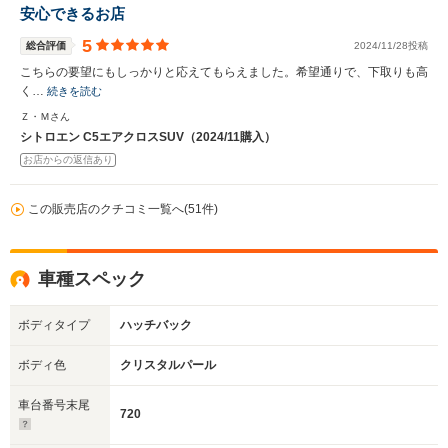
安心できるお店
5
総合評価
2024/11/28投稿
こちらの要望にもしっかりと応えてもらえました。希望通りで、下取りも高
く…
続きを読む
Ｚ・Ｍさん
シトロエン C5エアクロスSUV（2024/11購入）
お店からの返信あり
この販売店のクチコミ一覧へ(51件)
車種スペック
ボディタイプ
ハッチバック
ボディ色
クリスタルパール
車台番号末尾
720