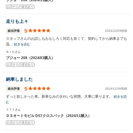
プジョー 208（2024/11購入）
お店からの返信あり
走りも上々
5
総合評価
2024/12/03投稿
スタッフさんのお話しもおもしろく対応も良くて、契約してから納車までも
迅…
続きを読む
ＮＩＣさん
プジョー 208（2024/03購入）
お店からの返信あり
納車しました
5
総合評価
2024/11/30投稿
ずっと欲しかった車。新車なみのきれいな状態。大事に乗ります。
続きを読
む
７７７さん
ＤＳオートモビル DS7クロスバック（2024/11購入）
お店からの返信あり