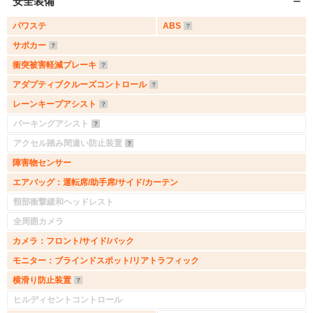
安全装備
パワステ
ABS
サポカー
衝突被害軽減ブレーキ
アダプティブクルーズコントロール
レーンキープアシスト
パーキングアシスト
アクセル踏み間違い防止装置
障害物センサー
エアバッグ：運転席/助手席/サイド/カーテン
頸部衝撃緩和ヘッドレスト
全周囲カメラ
カメラ：フロント/サイド/バック
モニター：ブラインドスポット/リアトラフィック
横滑り防止装置
ヒルディセントコントロール