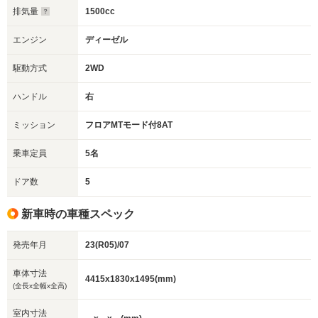
排気量
1500cc
エンジン
ディーゼル
駆動方式
2WD
ハンドル
右
ミッション
フロアMTモード付8AT
乗車定員
5名
ドア数
5
新車時の車種スペック
発売年月
23(R05)/07
車体寸法
4415x1830x1495(mm)
(全長x全幅x全高)
室内寸法