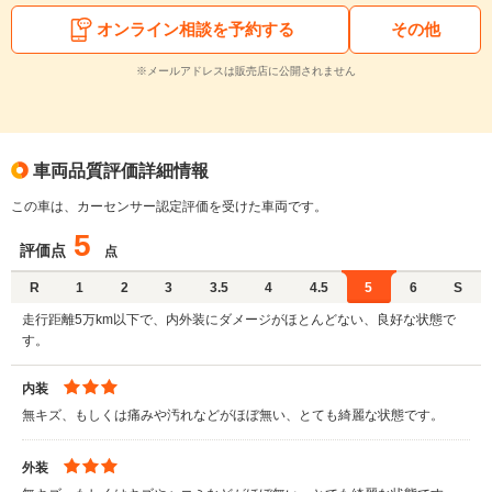
オンライン相談を予約する
その他
※メールアドレスは販売店に公開されません
車両品質評価詳細情報
この車は、カーセンサー認定評価を受けた車両です。
5
評価点
点
R
1
2
3
3.5
4
4.5
5
6
S
走行距離5万km以下で、内外装にダメージがほとんどない、良好な状態で
す。
内装
無キズ、もしくは痛みや汚れなどがほぼ無い、とても綺麗な状態です。
外装