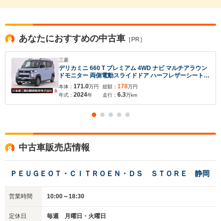
あなたにおすすめの中古車
［PR］
三菱
デリカミニ 660 T プレミアム 4WD ナビ マルチアラウン
ドモニター 両側電動スライドドア ハーフレザーシート
ドライブレコーダー ETC ベンチシート レーンキープア
171.0
178
本体：
万円
総額：
万円
シスト
2024
6.3
年式：
年
走行：
万km
中古車販売店情報
ＰＥＵＧＥＯＴ・ＣＩＴＲＯＥＮ・ＤＳ ＳＴＯＲＥ 静岡
営業時間
10:00～18:30
定休日
毎週 月曜日・火曜日