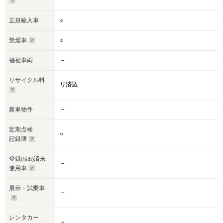
正規輸入車
○
禁煙車
○
福祉車両
－
リサイクル料
リ済込
新車物件
－
定期点検
○
記録簿
登録
済未
(届出)
－
使用車
展示・試乗車
－
レンタカー
－