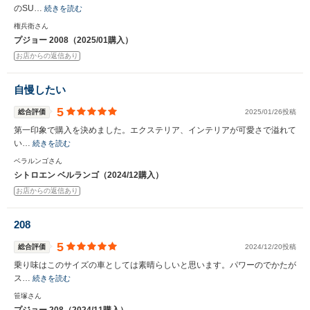
のSU…
続きを読む
権兵衛さん
プジョー 2008（2025/01購入）
お店からの返信あり
自慢したい
5
総合評価
2025/01/26投稿
第一印象で購入を決めました。エクステリア、インテリアが可愛さで溢れて
い…
続きを読む
ベラルンゴさん
シトロエン ベルランゴ（2024/12購入）
お店からの返信あり
208
5
総合評価
2024/12/20投稿
乗り味はこのサイズの車としては素晴らしいと思います。パワーのでかたが
ス…
続きを読む
笹塚さん