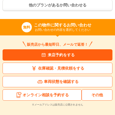
他のプランがあるか問い合わせる
この物件に関するお問い合わせ
無料
お問い合わせの内容を選択してください
入力途中の情報を保存しますか？
販売店から最短即日、メールで返答！
※次回問い合わせをする際に自動入力されます
※保存された情報は
90
日で破棄されます
来店予約をする
いいえ
はい
在庫確認・見積依頼をする
車両状態を確認する
オンライン相談を予約する
その他
※メールアドレスは販売店に公開されません