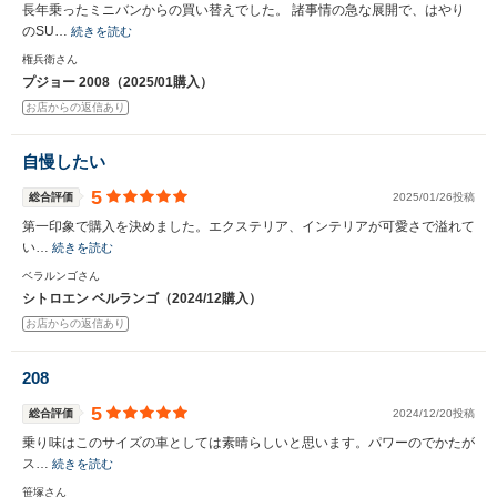
長年乗ったミニバンからの買い替えでした。 諸事情の急な展開で、はやり
のSU…
続きを読む
権兵衛さん
プジョー 2008（2025/01購入）
お店からの返信あり
自慢したい
5
総合評価
2025/01/26投稿
第一印象で購入を決めました。エクステリア、インテリアが可愛さで溢れて
い…
続きを読む
ベラルンゴさん
シトロエン ベルランゴ（2024/12購入）
お店からの返信あり
208
5
総合評価
2024/12/20投稿
乗り味はこのサイズの車としては素晴らしいと思います。パワーのでかたが
ス…
続きを読む
笹塚さん