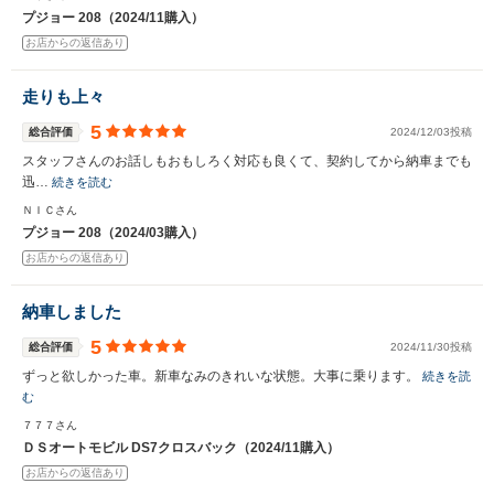
プジョー 208（2024/11購入）
お店からの返信あり
走りも上々
5
総合評価
2024/12/03投稿
スタッフさんのお話しもおもしろく対応も良くて、契約してから納車までも
迅…
続きを読む
ＮＩＣさん
プジョー 208（2024/03購入）
お店からの返信あり
納車しました
5
総合評価
2024/11/30投稿
ずっと欲しかった車。新車なみのきれいな状態。大事に乗ります。
続きを読
む
７７７さん
ＤＳオートモビル DS7クロスバック（2024/11購入）
お店からの返信あり