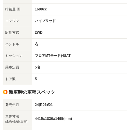
排気量
1600cc
エンジン
ハイブリッド
駆動方式
2WD
ハンドル
右
ミッション
フロアMTモード付8AT
乗車定員
5名
ドア数
5
新車時の車種スペック
発売年月
24(R06)/01
車体寸法
4415x1830x1495(mm)
(全長x全幅x全高)