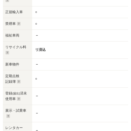
正規輸入車
○
禁煙車
○
福祉車両
－
リサイクル料
リ済込
新車物件
－
定期点検
○
記録簿
登録
済未
(届出)
－
使用車
展示・試乗車
－
レンタカー
－