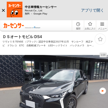
中古車情報カーセンサー
アプリで開く
Recruit Co., Ltd.
無料 － Google Play
履歴
お気に入り
メニュー
ＤＳオートモビル DS4
リヴォリ E-TENSE （ブラック）認定中古車保証2027年12月 サンルーフ 純正ナ
ビ ドラレコ ETC 自動軽減ブレーキ LEDヘッドライト バックカメラ カープ
レイ&アンドロイドオート
1/20