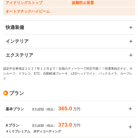
アイドリングストップ
盗難防止装置
オートマチックハイビーム
快適装備
インテリア
エクステリア
認定中古車保証２０２７年１２月まで！全国のディーラーで対応可能！！特選車純正ナビ、サ
ンルーフ、ドラレコ、ETC、自動軽減ブレーキ、LEDヘッドライト、バックカメラ、カープレ
イ
プラン
365.0
万円
基本プラン
支払総額（税込）
373.0
万円
Aプラン
支払総額（税込）
ＡＬＣプレミアム ボディコーティング