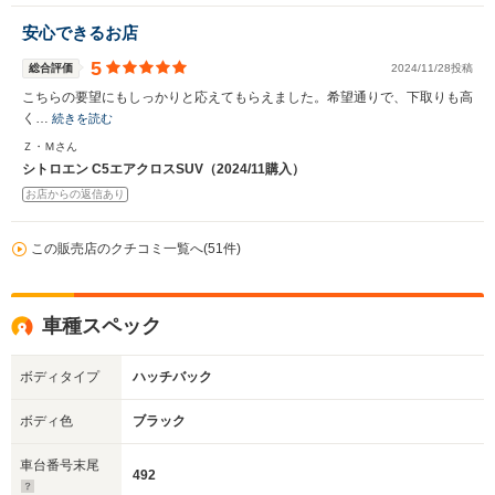
安心できるお店
5
総合評価
2024/11/28投稿
こちらの要望にもしっかりと応えてもらえました。希望通りで、下取りも高
く…
続きを読む
Ｚ・Ｍさん
シトロエン C5エアクロスSUV（2024/11購入）
お店からの返信あり
この販売店のクチコミ一覧へ(51件)
車種スペック
ボディタイプ
ハッチバック
ボディ色
ブラック
車台番号末尾
492