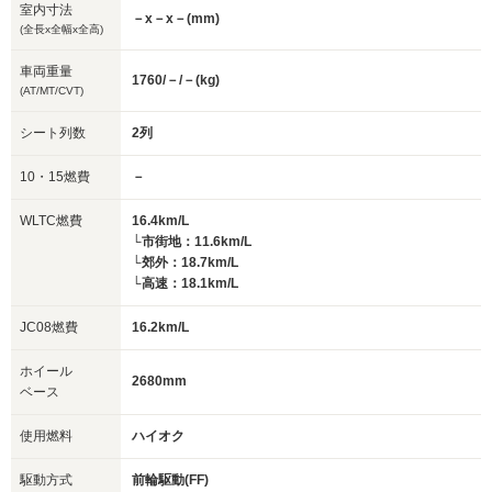
室内寸法
－x－x－(mm)
(全長x全幅x全高)
車両重量
1760/－/－(kg)
(AT/MT/CVT)
シート列数
2列
10・15燃費
－
WLTC燃費
16.4km/L
└市街地：11.6km/L
└郊外：18.7km/L
└高速：18.1km/L
JC08燃費
16.2km/L
ホイール
2680mm
ベース
使用燃料
ハイオク
駆動方式
前輪駆動(FF)