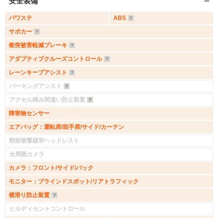
安全装備
パワステ
ABS
サポカー
衝突被害軽減ブレーキ
アダプティブクルーズコントロール
レーンキープアシスト
パーキングアシスト
アクセル踏み間違い防止装置
障害物センサー
エアバッグ：運転席/助手席/サイド/カーテン
頸部衝撃緩和ヘッドレスト
全周囲カメラ
カメラ：フロント/サイド/バック
モニター：ブラインドスポット/リアトラフィック
横滑り防止装置
ヒルディセントコントロール