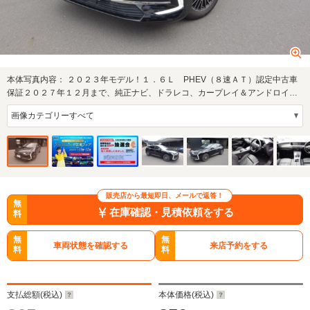
本体写真内容：
２０２３年モデル！１．６Ｌ PHEV（８速ＡＴ）認定中古車
保証２０２７年１２月まで、純正ナビ、ドラレコ、カープレイ＆アンドロイド
オート対応、…
販売店から最短即日、メールで返答！
無
在庫確認・見積依頼をする
料
無
無
車両状態を確認する
来店予約をする
料
料
支払総額(税込)
本体価格(税込)