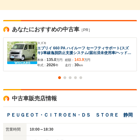
あなたにおすすめの中古車
［PR］
スズキ
エブリイ 660 PA ハイルーフ セーフティサポート(スズ
キ)/車線逸脱防止支援システム/届出済未使用車/ヘッドラ
ンプ LED/USBジャック/アイドリングストップ/禁煙車/エ
135.0
143.9
本体：
万円
総額：
万円
アバッグ 運転席/エアバッグ 助手席
2026
30
年式：
年
走行：
km
中古車販売店情報
ＰＥＵＧＥＯＴ・ＣＩＴＲＯＥＮ・ＤＳ ＳＴＯＲＥ 静岡
営業時間
10:00～18:30