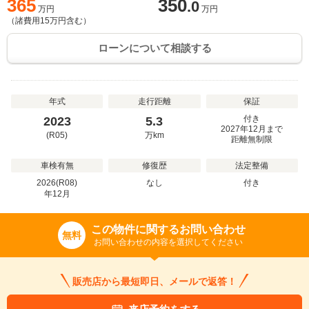
365
350
.0
万円
万円
（諸費用
15
万円含む）
ローンについて相談する
年式
走行距離
保証
付き
2023
5.3
2027年12月まで
(R05)
万
km
距離無制限
車検有無
修復歴
法定整備
2026(R08)
なし
付き
年
12
月
この物件に関するお問い合わせ
無料
お問い合わせの内容を選択してください
販売店から最短即日、メールで返答！