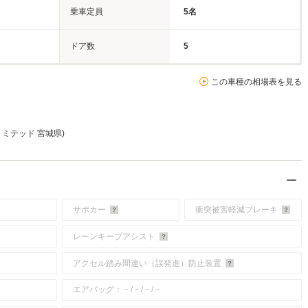
乗車定員
5名
ドア数
5
この車種の相場表を見る
 リミテッド 宮城県)
サポカー
衝突被害軽減ブレーキ
レーンキープアシスト
アクセル踏み間違い（誤発進）防止装置
エアバッグ：－/－/－/－