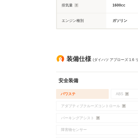
排気量
1600cc
エンジン種別
ガソリン
装備仕様
(ダイハツ アプローズ 1.6
安全装備
パワステ
ABS
アダプティブクルーズコントロール
パーキングアシスト
障害物センサー