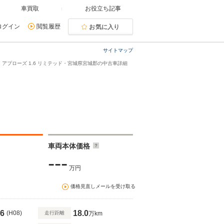
車買取
お役立ち記事
ログイン
閲覧履歴
お気に入り
サイトマップ
アプローズ 1.6 リミテッド・宮城県宮城郡の中古車詳細
車両本体価格
---
万円
価格見直しメールを受け取る
6
18.0
(H08)
走行距離
万km