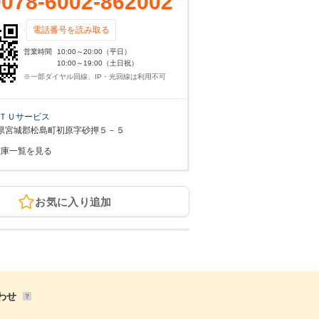
0078-6002-862002
電話番号を読み取る
営業時間
10:00～20:00（平日）
10:00～19:00（土日祝）
※一部ダイヤル回線、IP・光回線は利用不可
ＴＵサービス
県宮城郡松島町初原字砂押５－５
在庫一覧を見る
お気に入り追加
わせ