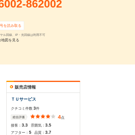
6002-862002
号を読み取る
ヤル回線、IP・光回線は利用不可
の地図を見る
販売店情報
ＴＵサービス
3
クチコミ件数
件
4
総合評価
点
3.3
3.5
接客：
雰囲気：
5
3.7
アフター：
品質：