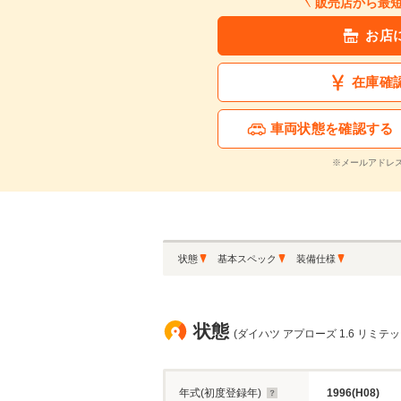
販売店から最
お店
在庫確
車両状態を確認する
※メールアドレ
状態
基本スペック
装備仕様
状態
(ダイハツ アプローズ 1.6 リミテッ
年式(初度登録年)
1996(H08)