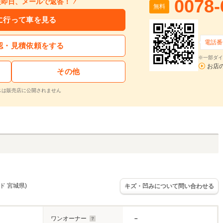
0078-
短即日、メールで返答！
無料
に行って車を見る
電話番
認・見積依頼をする
※一部ダイ
お店
その他
スは販売店に公開されません
ド 宮城県)
キズ・凹みについて問い合わせる
ワンオーナー
－