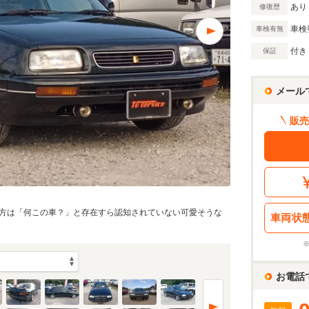
あり
修復歴
車検
車検有無
付き
保証
メール
販売
方は「何この車？」と存在すら認知されていない可愛そうな
車両状
お電話