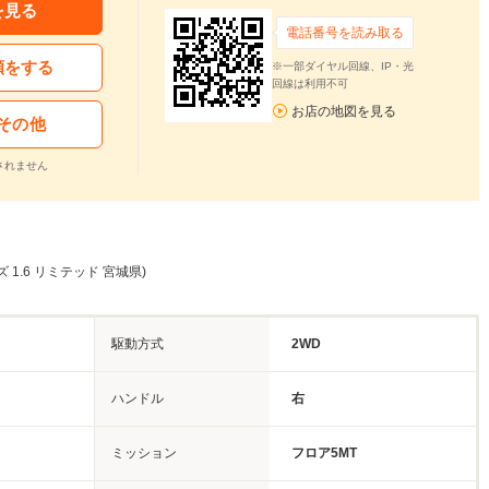
を見る
電話番号を読み取る
頼をする
※一部ダイヤル回線、IP・光
回線は利用不可
お店の地図を見る
その他
されません
 1.6 リミテッド 宮城県)
駆動方式
2WD
ハンドル
右
ミッション
フロア5MT