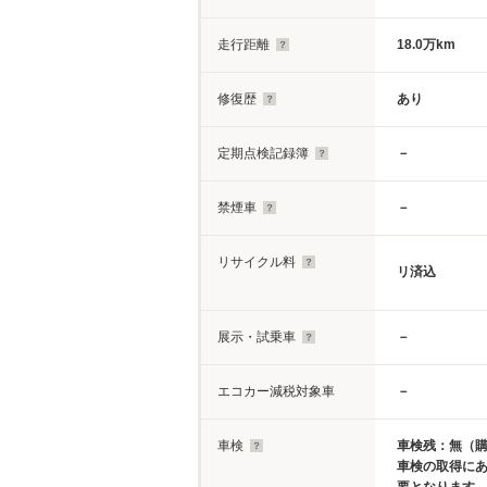
走行距離
18.0万km
修復歴
あり
定期点検記録簿
－
禁煙車
－
リサイクル料
リ済込
展示・試乗車
－
エコカー減税対象車
－
車検
車検残：無（
車検の取得に