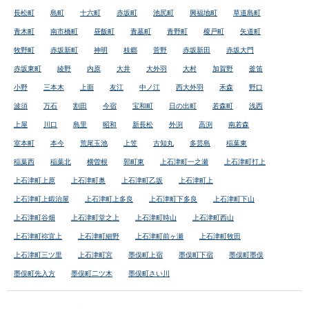
長松町
島町
十六町
赤坂町
池尻町
興福地町
草道島町
青木町
南市橋町
昼飯町
青墓町
青野町
榎戸町
矢道町
牧野町
赤坂新町
神明
枝郷
菅野
赤坂新田
赤坂大門
赤坂東町
綾野
内原
大井
大外羽
大村
加賀野
釜笛
小野
三本木
上面
友江
中ノ江
西大外羽
禾森
野口
波須
万石
割田
今宿
宝和町
日の出町
若森町
浅西
上屋
川口
島里
昭和
新長松
外渕
高渕
南若森
室本町
本今
荒尾玉池
上笠
古知丸
多芸島
稲葉東
稲葉西
稲葉北
横曽根
郭町東
上石津町一之瀬
上石津町打上
上石津町上原
上石津町奥
上石津町乙坂
上石津町上
上石津町上鍛治屋
上石津町上多良
上石津町下多良
上石津町下山
上石津町谷畑
上石津町堂之上
上石津町時山
上石津町西山
上石津町祢宜上
上石津町細野
上石津町前ヶ瀬
上石津町牧田
上石津町三ツ里
上石津町宮
墨俣町上宿
墨俣町下宿
墨俣町墨俣
墨俣町先入方
墨俣町二ツ木
墨俣町さい川