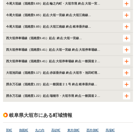
今尾大垣線（混雑度0.69）起点:輪之内町・大垣市境 終点:大垣一宮…
今尾大垣線（混雑度0.85）起点:大垣一宮線 終点:大垣江南線…
今尾大垣線（混雑度0.85）起点:大垣江南線 終点:岐阜垂井線…
西大垣停車場線（混雑度0.41）起点: 終点:大垣一宮線…
西大垣停車場線（混雑度0.41）起点:大垣一宮線 終点:大垣停車場線…
西大垣停車場線（混雑度0.41）起点:大垣停車場線 終点:一般国道２…
大垣池田線（混雑度0.17）起点:赤坂垂井線 終点:大垣市・池田町境…
脛永万石線（混雑度1.22）起点:一般国道２１号 終点:岐阜垂井線…
脛永万石線（混雑度1.22）起点:瑞穂市・大垣市境 終点:一般国道２…
岐阜県大垣市にある町域情報
郭町
御殿町
丸の内
高砂町
東外側町
西外側町
馬場町