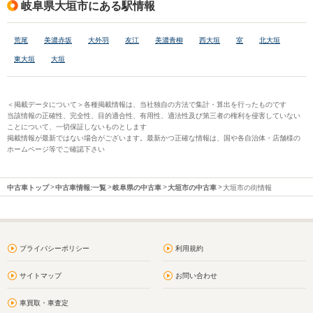
岐阜県大垣市にある駅情報
荒尾
美濃赤坂
大外羽
友江
美濃青柳
西大垣
室
北大垣
東大垣
大垣
＜掲載データについて＞各種掲載情報は、当社独自の方法で集計・算出を行ったものです
当該情報の正確性、完全性、目的適合性、有用性、適法性及び第三者の権利を侵害していない
ことについて、一切保証しないものとします
掲載情報が最新ではない場合がございます。最新かつ正確な情報は、国や各自治体・店舗様の
ホームページ等でご確認下さい
中古車トップ
中古車情報:一覧
岐阜県の中古車
大垣市の中古車
大垣市の街情報
プライバシーポリシー
利用規約
サイトマップ
お問い合わせ
車買取・車査定