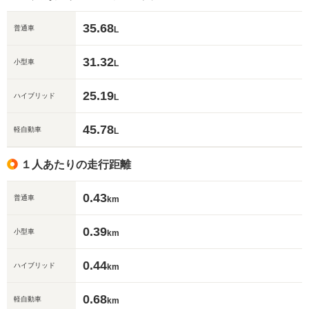
35.68
普通車
L
31.32
小型車
L
25.19
ハイブリッド
L
45.78
軽自動車
L
１人あたりの走行距離
0.43
普通車
km
0.39
小型車
km
0.44
ハイブリッド
km
0.68
軽自動車
km