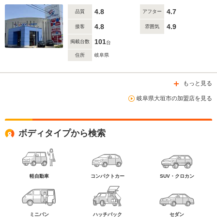
4.8
4.7
品質
アフター
4.8
4.9
接客
雰囲気
101
掲載台数
台
住所
岐阜県
もっと見る
岐阜県大垣市の加盟店を見る
ボディタイプから検索
軽自動車
コンパクトカー
SUV・クロカン
ミニバン
ハッチバック
セダン