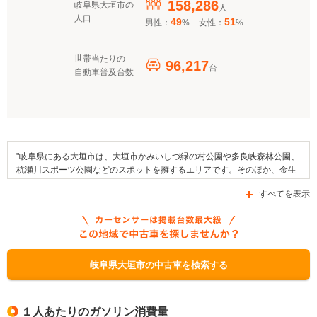
158,286
岐阜県大垣市の
人
人口
49
51
男性：
%
女性：
%
世帯当たりの
96,217
台
自動車普及台数
"岐阜県にある大垣市は、大垣市かみいしづ緑の村公園や多良峡森林公園、
杭瀬川スポーツ公園などのスポットを擁するエリアです。そのほか、金生
山化石館や大垣市歴史民俗資料館などがエリア内に存在しています。この
すべてを表示
地域で例年開催される行事としては、大垣まつりや十万石まつり、中山道
垂井宿まつりを挙げることができます。また、地域の名産品としては、あ
したばやみょうがなどがあります。交通面においては養老鉄道・養老線を
利用できるほか、国道21号線や水郷街道258、国道417号線などの道路が
区域内を通っています。なお、岐阜県大垣市では、「岐阜県中小企業資金
融資制度新エネルギー支援資金」や「大垣市次世代自動車充給電省エネ設
岐阜県大垣市の中古車を検索する
備導入事業補助金」などの補助金制度が利用可能です。"
１人あたりのガソリン消費量