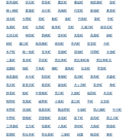
新馬場町
切石町
西長町
鷹匠町
番組町
鳩部屋町
室町
桐ヶ崎町
栗屋町
歩行町
高橋町
代官町
新地町
東長町
清水町
今岡町
田町
船町
俵町
竹島町
新町
中町
魚屋町
本町
伝馬町
岐阜町
宮町
久瀬川町
南切石町
北切石町
神田町
西崎町
室村町
見取町
高屋町
錦町
林町
藤江町
南高橋町
南頬町
寺内町
世安町
今町
木戸町
南一色町
笠木町
笠縫町
宿地町
河間町
大池町
二葉町
長井町
羽衣町
恵比寿町
恵比寿町南
恵比寿町北
花園町
旭町
千鳥町
橘町
鹿島町
住吉町
早苗町
南若森町
本今町
割田町
青柳町
高渕町
美和町
禾森町
長沢町
新長沢町
新田町
築捨町
犬ヶ渕町
安井町
寿町
静里町
桧町
中曽根町
荒川町
久徳町
福田町
木呂町
熊野町
荒尾町
綾野町
小泉町
直江町
平町
古宮町
米野町
深池町
牧新田町
難波野町
今福町
馬の瀬町
中川町
中野町
曽根町
貝曽根町
赤花町
坂下町
楽田町
西之川町
三津屋町
北方町
領家町
八島町
津村町
大島町
開発町
新開町
和合本町
和合新町
三塚町
緑園
鶴見町
東町