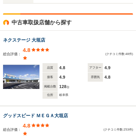
中古車取扱店舗から探す
ネクステージ 大垣店
4.8
総合評価：
(クチコミ件数:48件)
4.8
4.9
品質
アフター
4.9
4.8
接客
雰囲気
128
掲載台数
台
住所
岐阜県
グッドスピード ＭＥＧＡ大垣店
4.8
総合評価：
(クチコミ件数:253件)