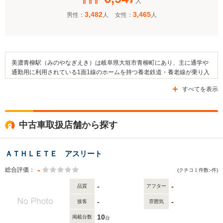
人
3,482
3,465
男性：
人
女性：
人
美濃青柳駅（みのやなぎえき）は岐阜県大垣市青柳町にあり、主に通学や
通勤用に利用されている1面1線のホームを持つ養老鉄道・養老線が乗り入
れている駅になっています。そして、養老鉄道・養老線内においては友江
すべてを表示
駅や西大垣駅と隣接しています。また、この美濃青柳駅の周辺は田畑など
も見られる住宅地になっており、大垣市立西中学校や岐阜県立大垣工業高
等学校などの教育施設もあります。さらに、杭瀬川スポーツ公園なども設
けられています。なお、交通面として県道50号線や県道225号線などの道
中古車取扱店舗から探す
路が通っています。
ＡＴＨＬＥＴＥ アスリート
-
総合評価：
(クチコミ件数:-件)
-
-
品質
アフター
-
-
接客
雰囲気
10
掲載台数
台