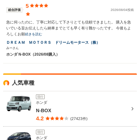
5
総合評価
2026/08/04投稿
急に伺ったのに、丁寧に対応して下さりとても信頼できました。 購入を急
いでいる旨お伝えしたら納車までとても早く有り難かったです。 今後もよ
ろしくお願
続きを読む
ＤＲＥＡＭ ＭＯＴＯＲＳ ドリームモータース（株）
みーさん
ホンダ N-BOX（2026/08購入）
人気車種
現行
ホンダ
N-BOX
4.2
(27423件)
現行
ホンダ