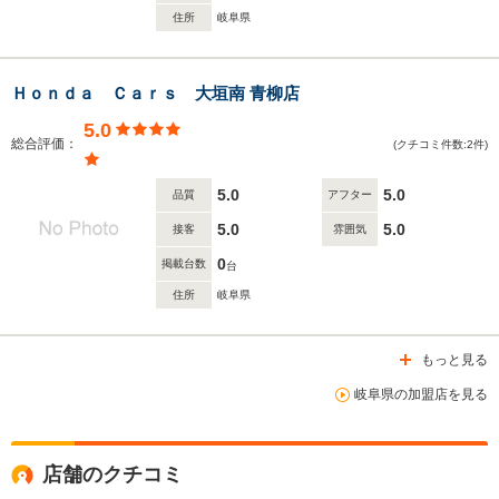
住所
岐阜県
Ｈｏｎｄａ Ｃａｒｓ 大垣南 青柳店
5.0
総合評価：
(クチコミ件数:2件)
5.0
5.0
品質
アフター
5.0
5.0
接客
雰囲気
0
掲載台数
台
住所
岐阜県
もっと見る
岐阜県の加盟店を見る
店舗のクチコミ