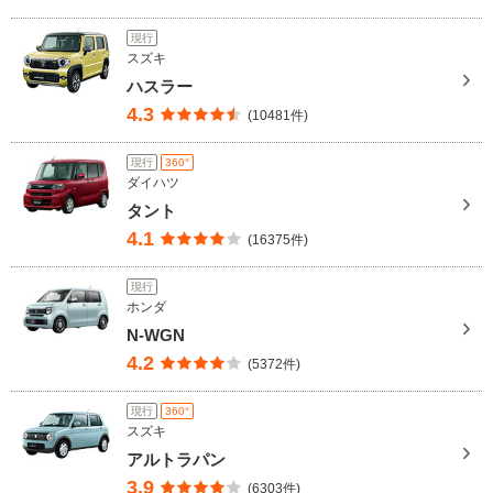
現行
スズキ
ハスラー
4.3
(10481件)
現行
360°
ダイハツ
タント
4.1
(16375件)
現行
ホンダ
N-WGN
4.2
(5372件)
現行
360°
スズキ
アルトラパン
3.9
(6303件)