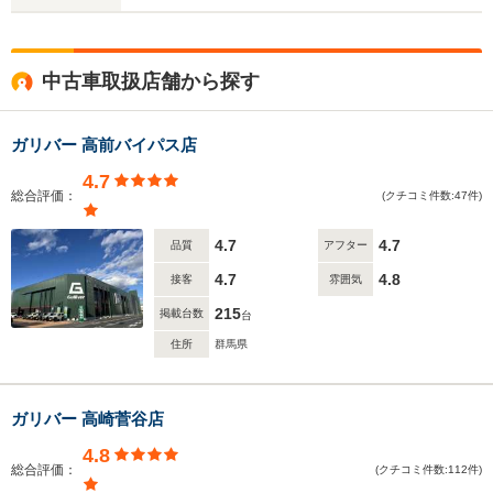
中古車取扱店舗から探す
ガリバー 高前バイパス店
4.7
総合評価：
(クチコミ件数:47件)
4.7
4.7
品質
アフター
4.7
4.8
接客
雰囲気
215
掲載台数
台
住所
群馬県
ガリバー 高崎菅谷店
4.8
総合評価：
(クチコミ件数:112件)