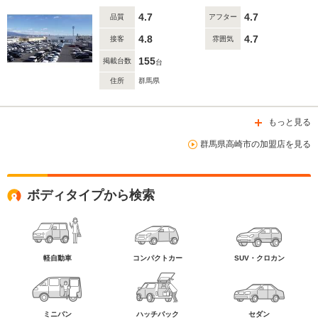
4.7
4.7
品質
アフター
4.8
4.7
接客
雰囲気
155
掲載台数
台
住所
群馬県
もっと見る
群馬県高崎市の加盟店を見る
ボディタイプから検索
軽自動車
コンパクトカー
SUV・クロカン
ミニバン
ハッチバック
セダン