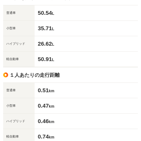
50.54
普通車
L
35.71
小型車
L
26.62
ハイブリッド
L
50.91
軽自動車
L
１人あたりの走行距離
0.51
普通車
km
0.47
小型車
km
0.46
ハイブリッド
km
0.74
軽自動車
km