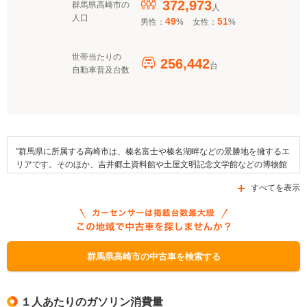
372,973
群馬県高崎市の
人
人口
49
51
男性：
%
女性：
%
世帯当たりの
256,442
台
自動車普及台数
"群馬県に所属する高崎市は、榛名富士や榛名湖畔などの景勝地を擁するエ
リアです。そのほか、吉井郷土資料館や土屋文明記念文学館などの博物館
が地域内に存在しています。地域のイベントとしては少林山七草大祭だる
すべてを表示
ま市、高崎まつりやたかさき桜祭りがあるほか、映画の上映や監督及び俳
優への賞の授与が行われる高崎映画祭が開催されます。また、地域の特産
品にはみょうが、みそまんじゅうやほうれん草などがあります。交通面で
はJR東日本北陸新幹線や上越線の駅があるほか、国道354号線や国道18号
線、あるいは県道200号線などの道路が区域内を通っています。なお、市
内に存在する補助金制度としては、「群馬県環境生活保全創造資金」、
群馬県高崎市の中古車を検索する
「ぐんま新技術・新製品開発推進補助金」や「環境改善資金」がありま
す。"
１人あたりのガソリン消費量