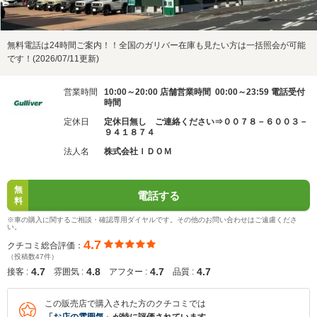
無料電話は24時間ご案内！！全国のガリバー在庫も見たい方は一括照会が可能
です！(2026/07/11更新)
営業時間
10:00～20:00 店舗営業時間 00:00～23:59 電話受付
時間
定休日
定休日無し ご連絡ください⇒００７８－６００３－
９４１８７４
法人名
株式会社ＩＤＯＭ
無
電話する
料
※車の購入に関するご相談・確認専用ダイヤルです。その他のお問い合わせはご遠慮くださ
い。
4.7
クチコミ総合評価：
（投稿数47件）
4.7
4.8
4.7
4.7
接客 :
雰囲気 :
アフター :
品質 :
この販売店で購入された方のクチコミでは