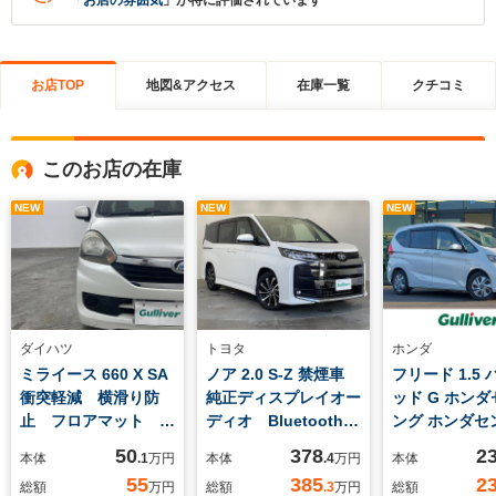
「
お店の雰囲気
」が特に評価されています
お店TOP
地図&アクセス
在庫一覧
クチコミ
このお店の在庫
NEW
NEW
NEW
ダイハツ
トヨタ
ホンダ
ミライース 660 X SA
ノア 2.0 S-Z 禁煙車
フリード 1.5
衝突軽減 横滑り防
純正ディスプレイオー
ッド G ホン
止 フロアマット
ディオ Bluetooth
ング ホンダセ
13インチアルミホイ
USB バックカメ
グ 衝突軽減
50
378
2
本体
.1
万円
本体
.4
万円
本体
ール Wエアバック
ラ 前後ドライブレコ
キ アダプテ
55
385
2
総額
万円
総額
.3
万円
総額
保証書 取扱い説明書
ーダー 両側パワース
ズコントロー