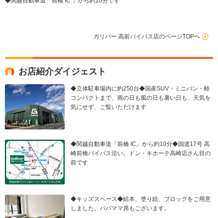
◆関越自動車道「前橋 IC 」から約10分です
ガリバー 高前バイパス店のページTOPへ
お店紹介ダイジェスト
◆立体駐車場内に約250台◆国産SUV・ミニバン・軽
コンパクトまで、雨の日も風の日も暑い日も、天気を
気にせず、ご覧いただけます
◆関越自動車道「前橋 IC」から約10分◆国道17号 高
崎前橋バイパス沿い。ドン・キホーテ高崎店さん目の
前です
◆キッズスペース◆絵本、塗り絵、ブロックをご用意
しました。パパママ席もございます。