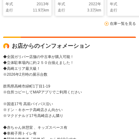
年式
2013
年
年式
2022
年
年式
ライドドア トヨタセ
維持支援シス
走行
11.9
万km
走行
3.3
万km
走行
ーフティセンス オー
行車発進通知
トクルーズコントロー
正ナビ フル
在庫一覧を見る
ル オートハイビーム
ビ ビルトイ
ETC Bluet
続 バックカ
お店からのインフォメーション
◆全国ガリバー店舗の中古車が購入可能！
◆立体駐車場内に約２５０台揃えました！
◆高崎エリア最大級！
※2026年2月時の展示台数
群馬県高崎市緑町1丁目1-19
※住所コピーしてMAPアプリでご利用ください
※国道17号 高前バイパス沿い
※ドン・キホーテ高崎店さん向かい
※マクドナルド17号高崎店さん隣り
◆赤ちゃん休憩室 、キッズスペース有
◆車椅子用トイレ有