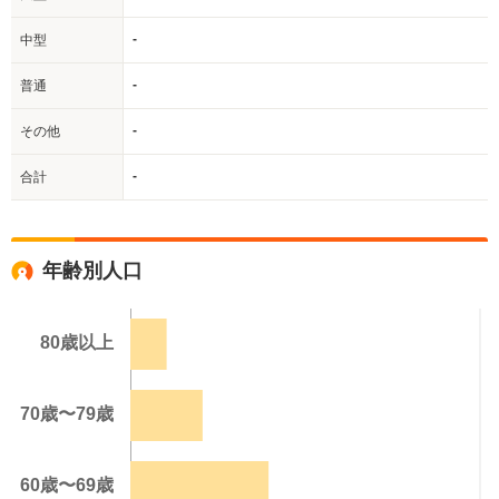
-
中型
-
普通
-
その他
-
合計
年齢別人口