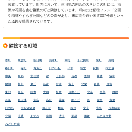
位置しています。町内において、住宅地の割合の大きいこの町には、清
流や花園を含む複数の町と隣接しています。町内には稲穂フレンド公園
や稲穂やすらぎ公園などの公園があり、末広高台通や国道337号線といっ
た道路が整備されています。
隣接する町域
本町
東雲町
朝日町
清水町
幸町
千代田町
栄町
錦町
春日町
緑町
青葉丘
日の出丘
平和
駒里
祝梅
根志越
中央
泉郷
北信濃
都
上長都
長都
釜加
蘭越
協和
幌加
新川
東丘
新富
信濃
富士
北栄
青葉
住吉
東郊
富丘
桂木
大和
桜木
自由ヶ丘
北斗
里美
白樺
若草
真々地
末広
高台
花園
梅ヶ丘
寿
弥生
豊里
日の出
支笏湖温泉
旭ヶ丘
柏陽
福住
文京
北光
長都駅前
北陽
流通
あずさ
幸福
清流
新星
勇舞
みどり台北
みどり台南