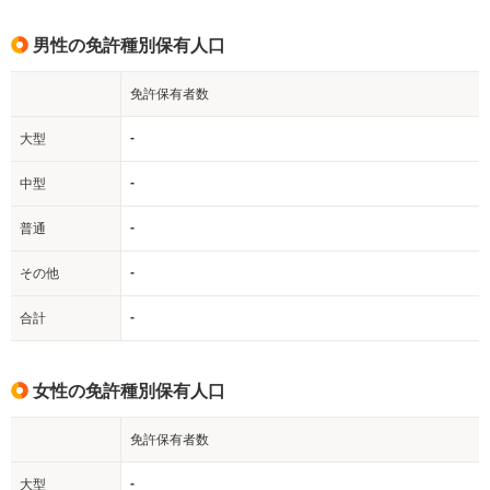
男性の免許種別保有人口
免許保有者数
-
大型
-
中型
-
普通
-
その他
-
合計
女性の免許種別保有人口
免許保有者数
-
大型