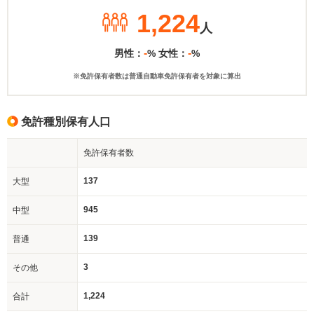
1,224
人
-
-
男性：
% 女性：
%
※免許保有者数は普通自動車免許保有者を対象に算出
免許種別保有人口
免許保有者数
137
大型
945
中型
139
普通
3
その他
1,224
合計