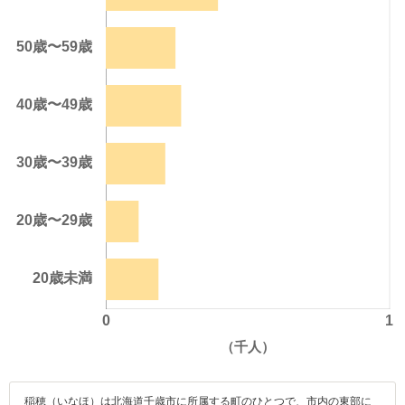
稲穂（いなほ）は北海道千歳市に所属する町のひとつで、市内の東部に