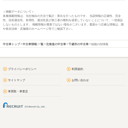
＜掲載データについて＞
各種掲載情報は、当社独自の方法で集計・算出を行ったものです。 当該情報の正確性、完全
性、目的適合性、有用性、適法性及び第三者の権利を侵害していないことについて、一切保証
しないものとします。 掲載情報が最新ではない場合がございます。最新かつ正確な情報は、国
や各自治体・店舗様のホームページ等でご確認下さい。
中古車トップ
中古車情報:一覧
北海道の中古車
千歳市の中古車
稲穂の街情報
プライバシーポリシー
利用規約
サイトマップ
お問い合わせ
車買取・車査定