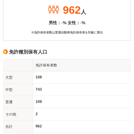
962
人
-
-
男性：
% 女性：
%
※免許保有者数は普通自動車免許保有者を対象に算出
免許種別保有人口
免許保有者数
108
大型
743
中型
109
普通
2
その他
962
合計