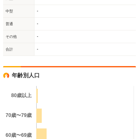
-
中型
-
普通
-
その他
-
合計
年齢別人口