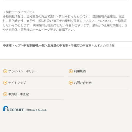
＜掲載データについて＞
各種掲載情報は、当社独自の方法で集計・算出を行ったものです。 当該情報の正確性、完全
性、目的適合性、有用性、適法性及び第三者の権利を侵害していないことについて、一切保証
しないものとします。 掲載情報が最新ではない場合がございます。最新かつ正確な情報は、国
や各自治体・店舗様のホームページ等でご確認下さい。
中古車トップ
中古車情報:一覧
北海道の中古車
千歳市の中古車
あずさの街情報
プライバシーポリシー
利用規約
サイトマップ
お問い合わせ
車買取・車査定