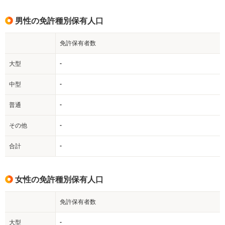
男性の免許種別保有人口
免許保有者数
-
大型
-
中型
-
普通
-
その他
-
合計
女性の免許種別保有人口
免許保有者数
-
大型