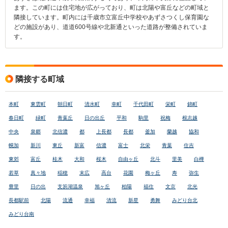
ます。この町には住宅地が広がっており、町は北陽や富丘などの町域と
隣接しています。町内には千歳市立富丘中学校やあずさつくし保育園な
どの施設があり、道道600号線や北新通といった道路が整備されていま
す。
隣接する町域
本町
東雲町
朝日町
清水町
幸町
千代田町
栄町
錦町
春日町
緑町
青葉丘
日の出丘
平和
駒里
祝梅
根志越
中央
泉郷
北信濃
都
上長都
長都
釜加
蘭越
協和
幌加
新川
東丘
新富
信濃
富士
北栄
青葉
住吉
東郊
富丘
桂木
大和
桜木
自由ヶ丘
北斗
里美
白樺
若草
真々地
稲穂
末広
高台
花園
梅ヶ丘
寿
弥生
豊里
日の出
支笏湖温泉
旭ヶ丘
柏陽
福住
文京
北光
長都駅前
北陽
流通
幸福
清流
新星
勇舞
みどり台北
みどり台南