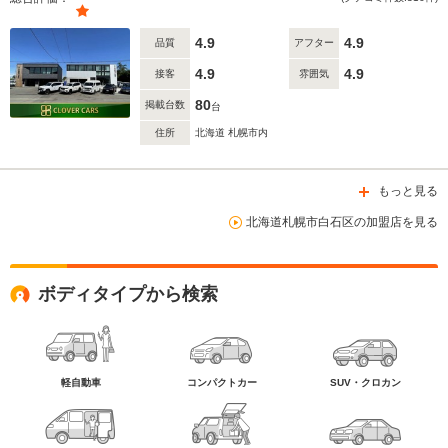
4.9
4.9
品質
アフター
4.9
4.9
接客
雰囲気
80
掲載台数
台
住所
北海道 札幌市内
もっと見る
北海道札幌市白石区の加盟店を見る
ボディタイプから検索
軽自動車
コンパクトカー
SUV・クロカン