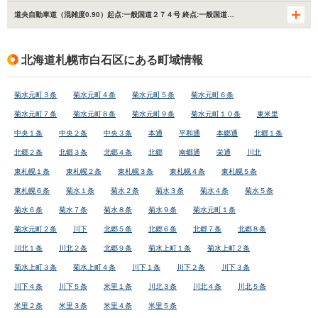
道央自動車道（混雑度0.90）起点:一般国道２７４号 終点:一般国道…
北海道札幌市白石区にある町域情報
菊水元町３条
菊水元町４条
菊水元町５条
菊水元町６条
菊水元町７条
菊水元町８条
菊水元町９条
菊水元町１０条
東米里
中央１条
中央２条
中央３条
本通
平和通
本郷通
北郷１条
北郷２条
北郷３条
北郷４条
北郷
南郷通
栄通
川北
東札幌１条
東札幌２条
東札幌３条
東札幌４条
東札幌５条
東札幌６条
菊水１条
菊水２条
菊水３条
菊水４条
菊水５条
菊水６条
菊水７条
菊水８条
菊水９条
菊水元町１条
菊水元町２条
川下
北郷５条
北郷６条
北郷７条
北郷８条
川北１条
川北２条
北郷９条
菊水上町１条
菊水上町２条
菊水上町３条
菊水上町４条
川下１条
川下２条
川下３条
川下４条
川下５条
米里１条
川北３条
川北４条
川北５条
米里２条
米里３条
米里４条
米里５条