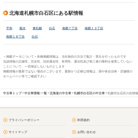
北海道札幌市白石区にある駅情報
平和
菊水
東札幌
白石
南郷７丁目
南郷１３丁目
南郷１８丁目
白石
＜掲載データについて＞各種掲載情報は、当社独自の方法で集計・算出を行ったものです
当該情報の正確性、完全性、目的適合性、有用性、適法性及び第三者の権利を侵害していない
ことについて、一切保証しないものとします
掲載情報が最新ではない場合がございます。最新かつ正確な情報は、国や各自治体・店舗様の
ホームページ等でご確認下さい
中古車トップ
中古車情報:一覧
北海道の中古車
札幌市白石区の中古車
札幌市白石区の街情
プライバシーポリシー
利用規約
サイトマップ
お問い合わせ