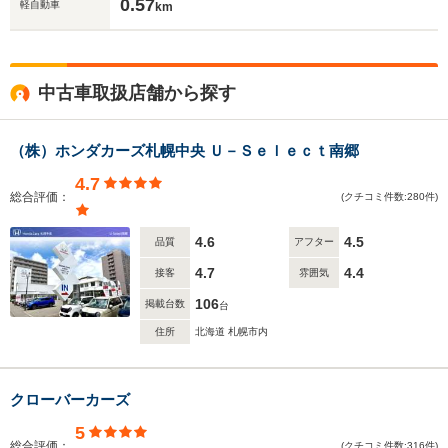
0.57
軽自動車
km
中古車取扱店舗から探す
（株）ホンダカーズ札幌中央 Ｕ－Ｓｅｌｅｃｔ南郷
4.7
総合評価：
(クチコミ件数:280件)
4.6
4.5
品質
アフター
4.7
4.4
接客
雰囲気
106
掲載台数
台
住所
北海道 札幌市内
クローバーカーズ
5
総合評価：
(クチコミ件数:316件)