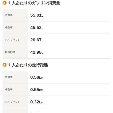
す。"
１人あたりのガソリン消費量
55.01
普通車
L
45.52
小型車
L
20.67
ハイブリッド
L
42.98
軽自動車
L
１人あたりの走行距離
0.58
普通車
km
0.55
小型車
km
0.32
ハイブリッド
km