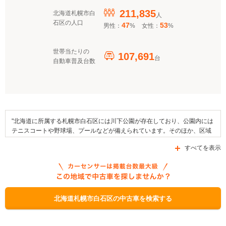
211,835
北海道札幌市白
人
石区の人口
47
53
男性：
%
女性：
%
世帯当たりの
107,691
台
自動車普及台数
"北海道に所属する札幌市白石区には川下公園が存在しており、公園内には
テニスコートや野球場、プールなどが備えられています。そのほか、区域
内にある施設としてはJICA札幌があり、この施設内にはレストランが設け
すべてを表示
られています。また、この区域内の大部分は住宅地で占められており、田
畑なども見られます。JR北海道の函館本線や千歳線といった鉄道路線が乗
り入れており、エリア内を通る幹線道路としては国道12号線や道道89号線
などが挙げられます。この区域では白石神社例大祭や萬蔵祭などが行われ
ており、白石区で有名なご当地グルメとしては油そばやバターサンドを挙
げることができます。なお、札幌市白石区では補助金制度の給付が行われ
北海道札幌市白石区の中古車を検索する
ており、「札幌市次世代自動車購入補助制度」、「中小企業総合振興資
金」、「クリーンエネルギー自動車導入促進対策費補助金」が利用できま