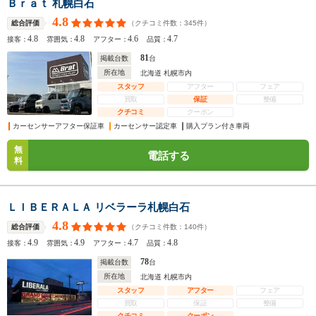
Ｂｒａｔ 札幌白石
4.8
（クチコミ件数：
345
件）
総合評価
4.8
4.8
4.6
4.7
接客：
雰囲気：
アフター：
品質：
81
掲載台数
台
所在地
北海道 札幌市内
スタッフ
アフター
フェア
買取
保証
整備
クチコミ
クーポン
カーセンサーアフター保証車
カーセンサー認定車
購入プラン付き車両
無
電話する
料
ＬＩＢＥＲＡＬＡ リベラーラ札幌白石
4.8
（クチコミ件数：
140
件）
総合評価
4.9
4.9
4.7
4.8
接客：
雰囲気：
アフター：
品質：
78
掲載台数
台
所在地
北海道 札幌市内
スタッフ
アフター
フェア
買取
保証
整備
クチコミ
クーポン