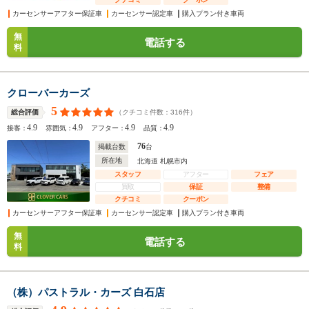
カーセンサーアフター保証車
カーセンサー認定車
購入プラン付き車両
無
電話する
料
クローバーカーズ
5
（クチコミ件数：
316
件）
総合評価
4.9
4.9
4.9
4.9
接客：
雰囲気：
アフター：
品質：
76
掲載台数
台
所在地
北海道 札幌市内
スタッフ
アフター
フェア
買取
保証
整備
クチコミ
クーポン
カーセンサーアフター保証車
カーセンサー認定車
購入プラン付き車両
無
電話する
料
（株）パストラル・カーズ 白石店