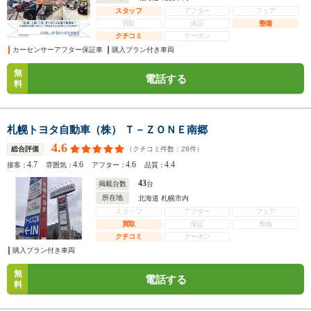
スタッフ
アフター
フェア
買取
保証
整備
クチコミ
クーポン
カーセンサーアフター保証車
購入プラン付き車両
無
電話する
料
札幌トヨタ自動車（株） Ｔ－ＺＯＮＥ南郷
4.6
（クチコミ件数：
28
件）
総合評価
4.7
4.6
4.6
4.4
接客：
雰囲気：
アフター：
品質：
43
掲載台数
台
所在地
北海道 札幌市内
スタッフ
アフター
フェア
買取
保証
整備
クチコミ
クーポン
購入プラン付き車両
無
電話する
料