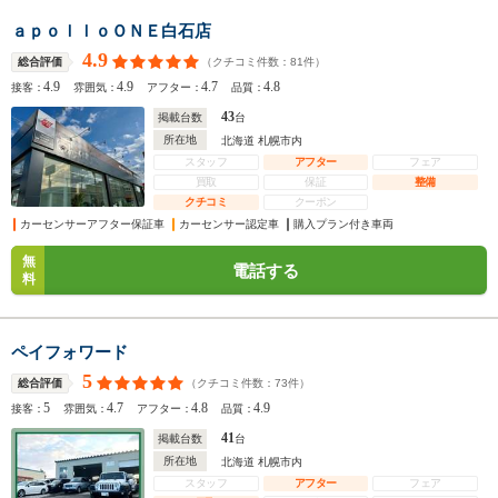
ａｐｏｌｌｏＯＮＥ白石店
4.9
（クチコミ件数：
81
件）
総合評価
4.9
4.9
4.7
4.8
接客：
雰囲気：
アフター：
品質：
43
掲載台数
台
所在地
北海道 札幌市内
スタッフ
アフター
フェア
買取
保証
整備
クチコミ
クーポン
カーセンサーアフター保証車
カーセンサー認定車
購入プラン付き車両
無
電話する
料
ペイフォワード
5
（クチコミ件数：
73
件）
総合評価
5
4.7
4.8
4.9
接客：
雰囲気：
アフター：
品質：
41
掲載台数
台
所在地
北海道 札幌市内
スタッフ
アフター
フェア