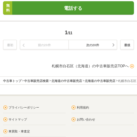
無
電話する
料
1
/11
最初
前の20件
次の20件
最後
札幌市白石区（北海道）の中古車販売店TOPへ
中古車トップ
中古車販売店検索
北海道の中古車販売店
北海道の中古車販売店
札幌市白石区
プライバシーポリシー
利用規約
サイトマップ
お問い合わせ
車買取・車査定