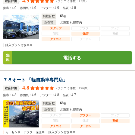
4.9
（クチコミ件数：
17
件）
総合評価
4.9
4.9
4.9
4.8
接客：
雰囲気：
アフター：
品質：
68
掲載台数
台
所在地
北海道 札幌市内
スタッフ
アフター
フェア
買取
保証
整備
クチコミ
クーポン
購入プラン付き車両
無
電話する
料
７８オート 「軽自動車専門店」
4.8
（クチコミ件数：
196
件）
総合評価
4.8
4.6
4.8
4.7
接客：
雰囲気：
アフター：
品質：
68
掲載台数
台
所在地
北海道 札幌市内
スタッフ
アフター
フェア
買取
保証
整備
クチコミ
クーポン
カーセンサーアフター保証車
購入プラン付き車両