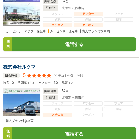
59
掲載台数
台
所在地
北海道 札幌市内
スタッフ
アフター
フェア
買取
保証
整備
クチコミ
クーポン
カーセンサーアフター保証車
カーセンサー認定車
購入プラン付き車両
無
電話する
料
株式会社ルクマ
5
（クチコミ件数：
4
件）
総合評価
5
4.8
4.5
5
接客：
雰囲気：
アフター：
品質：
52
掲載台数
台
所在地
北海道 札幌市内
スタッフ
アフター
フェア
買取
保証
整備
クチコミ
クーポン
購入プラン付き車両
無
電話する
料