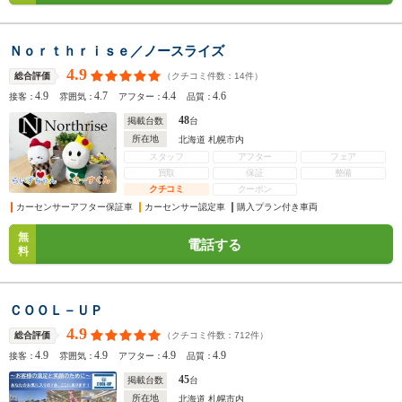
Ｎｏｒｔｈｒｉｓｅ／ノースライズ
4.9
（クチコミ件数：
14
件）
総合評価
4.9
4.7
4.4
4.6
接客：
雰囲気：
アフター：
品質：
48
掲載台数
台
所在地
北海道 札幌市内
スタッフ
アフター
フェア
買取
保証
整備
クチコミ
クーポン
カーセンサーアフター保証車
カーセンサー認定車
購入プラン付き車両
無
電話する
料
ＣＯＯＬ－ＵＰ
4.9
（クチコミ件数：
712
件）
総合評価
4.9
4.9
4.9
4.9
接客：
雰囲気：
アフター：
品質：
45
掲載台数
台
所在地
北海道 札幌市内