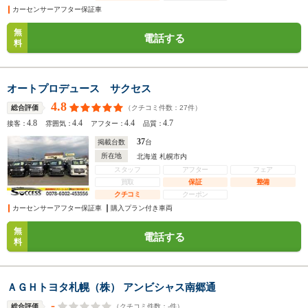
カーセンサーアフター保証車
無
電話する
料
オートプロデュース サクセス
4.8
（クチコミ件数：
27
件）
総合評価
4.8
4.4
4.4
4.7
接客：
雰囲気：
アフター：
品質：
37
掲載台数
台
所在地
北海道 札幌市内
スタッフ
アフター
フェア
買取
保証
整備
クチコミ
クーポン
カーセンサーアフター保証車
購入プラン付き車両
無
電話する
料
ＡＧＨトヨタ札幌（株） アンビシャス南郷通
-
（クチコミ件数：
-
件）
総合評価