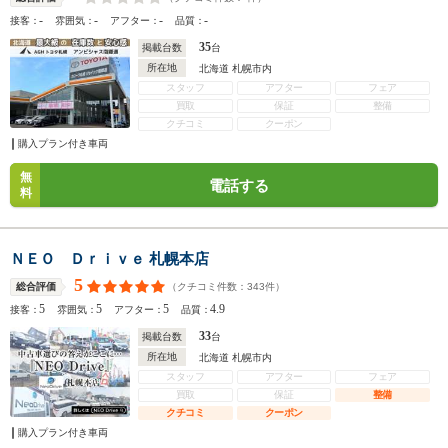
-
-
-
-
接客：
雰囲気：
アフター：
品質：
35
掲載台数
台
所在地
北海道 札幌市内
スタッフ
アフター
フェア
買取
保証
整備
クチコミ
クーポン
購入プラン付き車両
無
電話する
料
ＮＥＯ Ｄｒｉｖｅ 札幌本店
5
（クチコミ件数：
343
件）
総合評価
5
5
5
4.9
接客：
雰囲気：
アフター：
品質：
33
掲載台数
台
所在地
北海道 札幌市内
スタッフ
アフター
フェア
買取
保証
整備
クチコミ
クーポン
購入プラン付き車両