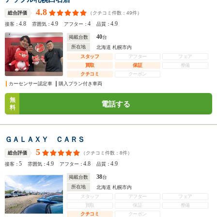
4.8
（クチコミ件数：
49
件）
総合評価
4.8
4.9
4
4.9
接客：
雰囲気：
アフター：
品質：
40
掲載台数
台
所在地
北海道 札幌市内
スタッフ
アフター
フェア
買取
保証
整備
クチコミ
クーポン
カーセンサー認定車
購入プラン付き車両
無
電話する
料
ＧＡＬＡＸＹ ＣＡＲＳ
5
（クチコミ件数：
8
件）
総合評価
5
4.9
4.8
4.9
接客：
雰囲気：
アフター：
品質：
38
掲載台数
台
所在地
北海道 札幌市内
スタッフ
アフター
フェア
買取
保証
整備
クチコミ
クーポン