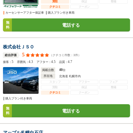
買取
保証
整備
クチコミ
クーポン
カーセンサーアフター保証車
購入プラン付き車両
無
電話する
料
株式会社ＪＳＯ
5
（クチコミ件数：
3
件）
総合評価
5
4.3
4.5
4.7
接客：
雰囲気：
アフター：
品質：
40
掲載台数
台
所在地
北海道 札幌市内
スタッフ
アフター
フェア
買取
保証
整備
クチコミ
クーポン
購入プラン付き車両
無
電話する
料
アップル札幌白石店