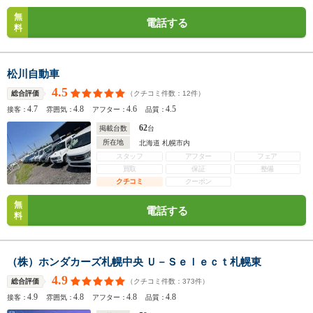
無
電話する
料
松川自動車
4.5
（クチコミ件数：
12
件）
総合評価
4.7
4.8
4.6
4.5
接客：
雰囲気：
アフター：
品質：
62
掲載台数
台
所在地
北海道 札幌市内
スタッフ
アフター
フェア
買取
保証
整備
クチコミ
クーポン
無
電話する
料
（株）ホンダカーズ札幌中央 Ｕ－Ｓｅｌｅｃｔ札幌東
4.9
（クチコミ件数：
373
件）
総合評価
4.9
4.8
4.8
4.8
接客：
雰囲気：
アフター：
品質：