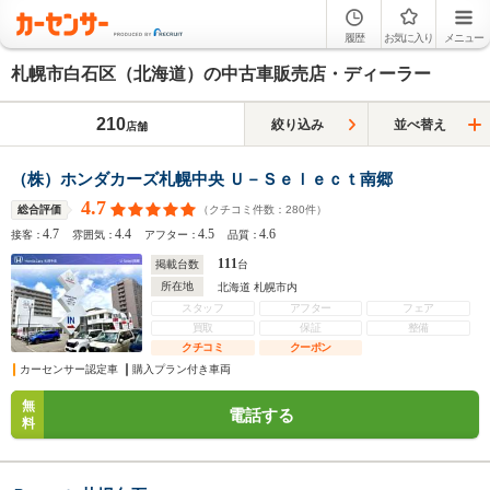
履歴
お気に入り
メニュー
札幌市白石区（北海道）の中古車販売店・ディーラー
210
絞り込み
並べ替え
店舗
（株）ホンダカーズ札幌中央 Ｕ－Ｓｅｌｅｃｔ南郷
4.7
（クチコミ件数：
280
件）
総合評価
4.7
4.4
4.5
4.6
接客：
雰囲気：
アフター：
品質：
111
掲載台数
台
所在地
北海道 札幌市内
スタッフ
アフター
フェア
買取
保証
整備
クチコミ
クーポン
カーセンサー認定車
購入プラン付き車両
無
電話する
料