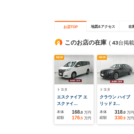
地図&アクセス
在
お店TOP
このお店の在庫
(
43
台掲載
NEW
NEW
トヨタ
トヨタ
エスクァイア エ
クラウン ハイブ
スクァイ…
リッド 2…
168
318
本体
本体
.0
万円
.0
万円
176
330
総額
総額
.5
万円
.9
万円