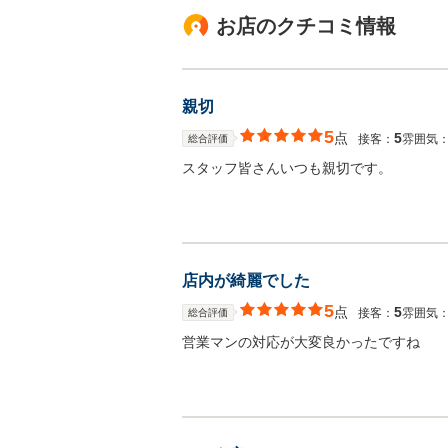
お店のクチコミ情報
親切
5
点
5
接客：
雰囲気
総合評価
スタッフ皆さんいつも親切です。
店内が綺麗でした
5
点
5
接客：
雰囲気
総合評価
営業マンの対応が大変良かったですね