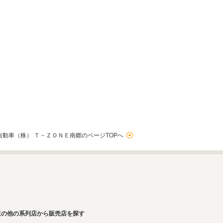
自動車（株） Ｔ－ＺＯＮＥ南郷のページTOPへ
道の他の系列店から販売店を探す