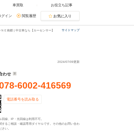
車買取
お役立ち記事
ログイン
閲覧履歴
お気に入り
サイトマップ
ＮＥ南郷 | 中古車なら【カーセンサー】
2024/07/09更新
合わせ
078-6002-416569
電話番号を読み取る
ル回線、IP・光回線は利用不可。
関するご相談・確認専用ダイヤルです。その他のお問い合わ
ださい。