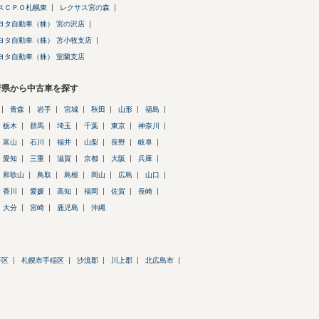
スＣＰＯ札幌東
レクサス宮の森
ヨタ自動車（株） 宮の沢店
ヨタ自動車（株） 苫小牧支店
ヨタ自動車（株） 室蘭支店
府県から中古車を探す
青森
岩手
宮城
秋田
山形
福島
栃木
群馬
埼玉
千葉
東京
神奈川
富山
石川
福井
山梨
長野
岐阜
愛知
三重
滋賀
京都
大阪
兵庫
和歌山
鳥取
島根
岡山
広島
山口
香川
愛媛
高知
福岡
佐賀
長崎
大分
宮崎
鹿児島
沖縄
平区
札幌市手稲区
沙流郡
川上郡
北広島市