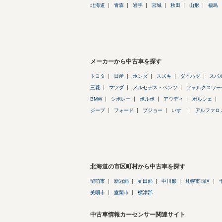
北海道
青森
岩手
宮城
秋田
山形
福島
メーカーから中古車を探す
トヨタ
日産
ホンダ
スズキ
ダイハツ
スバ
三菱
マツダ
メルセデス・ベンツ
フォルクスワー
BMW
シボレー
ボルボ
アウディ
ポルシェ
ジープ
フォード
プジョー
いすゞ
アルファロ
北海道の市区町村から中古車を探す
留萌市
新冠郡
虻田郡
中川郡
札幌市西区
美唄市
室蘭市
標津郡
中古車情報カーセンサー関連サイト