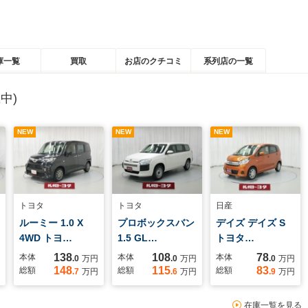
庫一覧
買取
お店のクチコミ
系列店の一覧
中)
NEW
NEW
NEW
トヨタ
トヨタ
日産
ルーミー 1.0 X
プロボックスバン
デイズ デイズ S
4WD トヨ…
1.5 GL…
トヨタ…
138
108
78
本体
本体
本体
.0
万円
.0
万円
.0
万円
148
115
83
総額
総額
総額
.7
万円
.6
万円
.9
万円
在庫一覧を見る