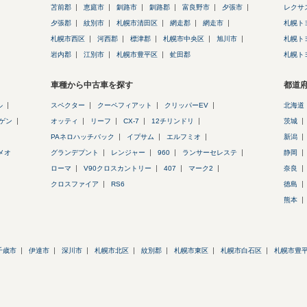
苫前郡
恵庭市
釧路市
釧路郡
富良野市
夕張市
レクサ
夕張郡
紋別市
札幌市清田区
網走郡
網走市
札幌ト
札幌市西区
河西郡
標津郡
札幌市中央区
旭川市
札幌ト
岩内郡
江別市
札幌市豊平区
虻田郡
札幌ト
車種から中古車を探す
都道
ル
スペクター
クーペフィアット
クリッパーEV
北海道
ゲン
オッティ
リーフ
CX-7
12チリンドリ
茨城
PAネロハッチバック
イプサム
エルフミオ
新潟
メオ
グランデプント
レンジャー
960
ランサーセレステ
静岡
ローマ
V90クロスカントリー
407
マーク2
奈良
クロスファイア
RS6
徳島
熊本
千歳市
伊達市
深川市
札幌市北区
紋別郡
札幌市東区
札幌市白石区
札幌市豊