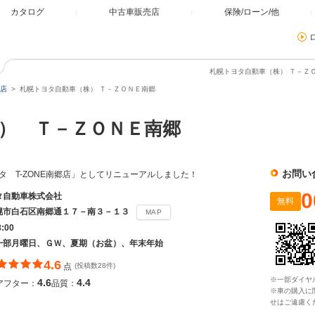
カタログ
中古車販売店
保険/ローン/他
札幌トヨタ自動車（株） Ｔ－ＺＯ
店
札幌トヨタ自動車（株） Ｔ－ＺＯＮＥ南郷
） Ｔ－ＺＯＮＥ南郷
お問い
タ T-ZONE南郷店」としてリニューアルしました！
0
タ自動車株式会社
無料
幌市白石区南郷通１７－南３－１３
MAP
8:00
一部月曜日、ＧＷ、夏期（お盆）、年末年始
4.6
点
(投稿数28件)
※一部ダイヤ
4.6
4.4
アフター：
品質：
※車の購入に
せはご遠慮く