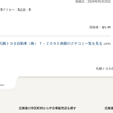
投稿日：
2026年05月20日
5
5
5
：
アフター：
品質：
投稿者：
せいや
札幌トヨタ自動車（株） Ｔ－ＺＯＮＥ南郷のクチコミ一覧を見る
(28件)
札幌トヨタ
北海道の市区町村から中古車販売店を探す
北海