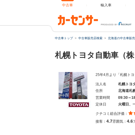
中古車
輸入車
中古車トップ
中古車販売店検索
北海道の中古車販売
札幌トヨタ自動車（株
25年4月より「札幌トヨ
法人名
札幌トヨ
住所
北海道札
営業時間
09:30～1
定休日
火曜日、
クチコミ総合評価：
4.7
4.6
接客：
雰囲気：