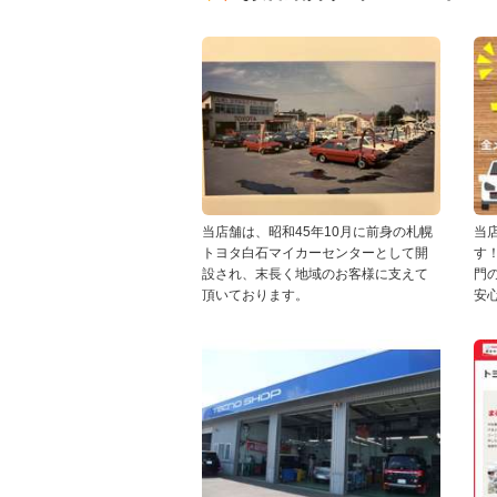
当店舗は、昭和45年10月に前身の札幌
当
トヨタ白石マイカーセンターとして開
す
設され、末長く地域のお客様に支えて
門
頂いております。
安