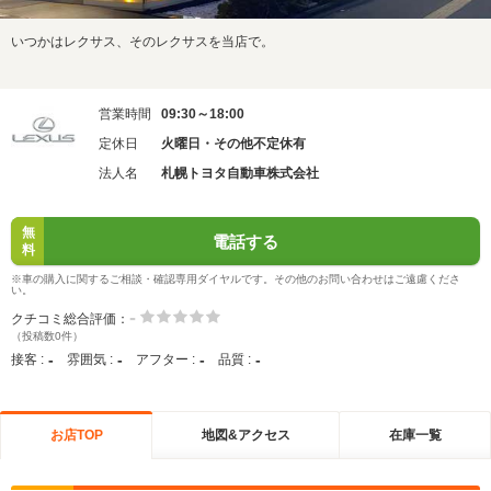
いつかはレクサス、そのレクサスを当店で。
営業時間
09:30～18:00
定休日
火曜日・その他不定休有
法人名
札幌トヨタ自動車株式会社
無
電話する
料
※車の購入に関するご相談・確認専用ダイヤルです。その他のお問い合わせはご遠慮くださ
い。
-
クチコミ総合評価：
（投稿数0件）
-
-
-
-
接客 :
雰囲気 :
アフター :
品質 :
お店TOP
地図&アクセス
在庫一覧