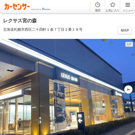
履歴
お気に入り
メニュー
レクサス宮の森
北海道札幌市西区二十四軒１条７丁目２番１８号
MAP
1/7