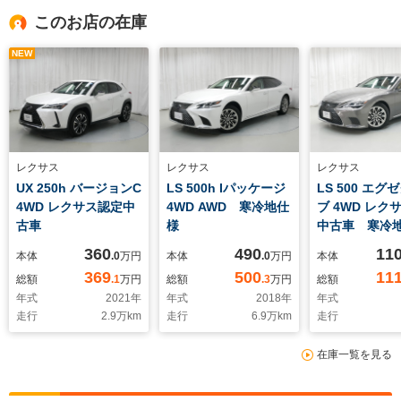
このお店の在庫
NEW
レクサス
レクサス
レクサス
UX 250h バージョンC
LS 500h Iパッケージ
LS 500 エグ
4WD レクサス認定中
4WD AWD 寒冷地仕
ブ 4WD レク
古車
様
中古車 寒冷
360
490
11
本体
.0
万円
本体
.0
万円
本体
369
500
11
総額
.1
万円
総額
.3
万円
総額
年式
2021
年
年式
2018
年
年式
走行
2.9
万km
走行
6.9
万km
走行
在庫一覧を見る