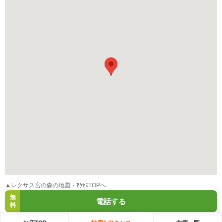
▲レクサス宮の森の地図・ｱｸｾｽTOPへ
無
電話する
料