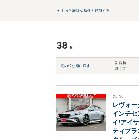
▼ もっと詳細な条件を追加する
38
台
NEW
NEW
NEW
NEW
新着順
元の並び順に戻す
新
古
スバル
レヴォーグ 
インチセ
イ/アイ
ティプラ