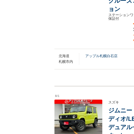
クルーズ
ョン
ステーションワ
保証付
北海道
アップル札幌白石店
札幌市内
8/1
スズキ
ジムニー 
ディオ/
デュアル