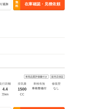
無
在庫確認・見積依頼
り追加
料
車両品質評価書付き
販売店保証
走行距離
排気量
車検有無
修復歴
車検整備付
なし
4.4
1500
万km
CC