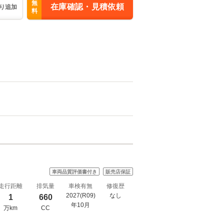
無
在庫確認・見積依頼
り追加
料
車両品質評価書付き
販売店保証
走行距離
排気量
車検有無
修復歴
2027(R09)
なし
1
660
年10月
万km
CC