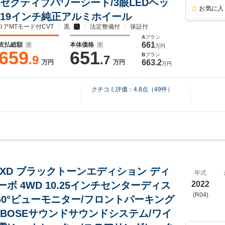
クゼクティブパワーシート/3眼LEDヘッ
お気に入
/19インチ純正アルミホイール
ロアMTモード付CVT
黒
法定整備付
保証付
A
プラン
661
支払総額
本体価格
万円
659
651
B
プラン
.9
.7
663.2
万円
万円
万円
クチコミ評価：
4.8
点（
49
件）
2.2 XD ブラックトーンエディション ディ
年式
ボ 4WD 10.25インチセンターディス
2022
(R04)
360°ビューモニター/フロントパーキング
/BOSEサウンドサウンドシステム/ワイ