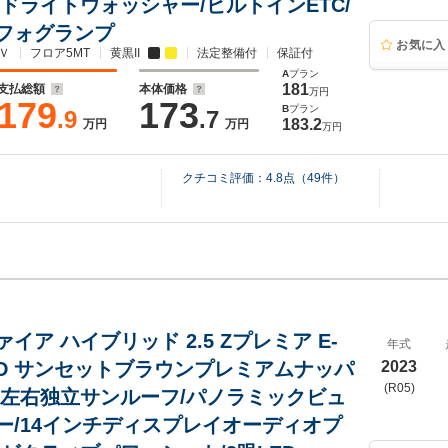
ッドライトウォッシャー/ビルトインETC/
フォグランプ
お気に入
Ｖ
フロア5MT
黄黒II
法定整備付
保証付
A
プラン
181
支払総額
本体価格
万円
179
173
B
プラン
.9
.7
183.2
万円
万円
万円
クチコミ評価：
4.8
点（
49
件）
イア ハイブリッド 2.5 Zプレミア E-
年式
4WD サンセットブラウンプレミアムナッパ
2023
(R05)
/左右独立サンルーフ/パノラミックビュ
ー/14インチディスプレイオーディオプ