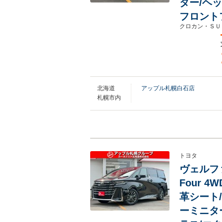
ター/ヘ
フロント
クロカン・ＳＵ
北海道
アップル札幌白石店
札幌市内
トヨタ
ヴェルファ
Four 
革シート
ーミニタ