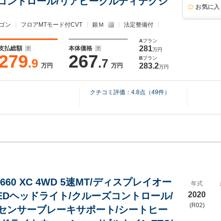
コントロール/リアビークルディテクシ
お気に入
ゴン
フロアMTモード付CVT
銀Ｍ
法定整備付
A
プラン
281
支払総額
本体価格
万円
279
267
B
プラン
.9
.7
283.2
万円
万円
万円
クチコミ評価：
4.8
点（
49
件）
660 XC 4WD 5速MT/ディスプレイオー
年式
LEDヘッドライト/クルーズコントロール/
2020
(R02)
センサーブレーキサポート/シートヒー