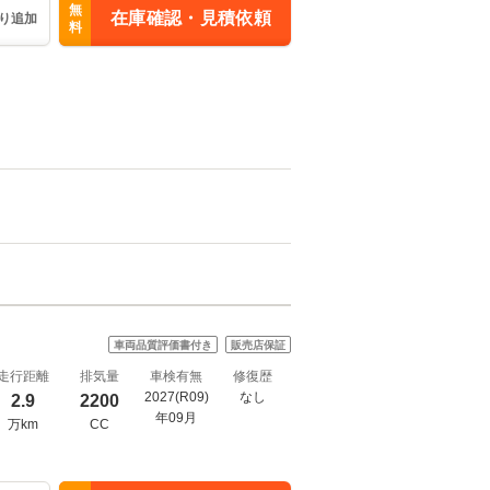
無
在庫確認・見積依頼
り追加
料
車両品質評価書付き
販売店保証
走行距離
排気量
車検有無
修復歴
2027(R09)
なし
2.9
2200
年09月
万km
CC