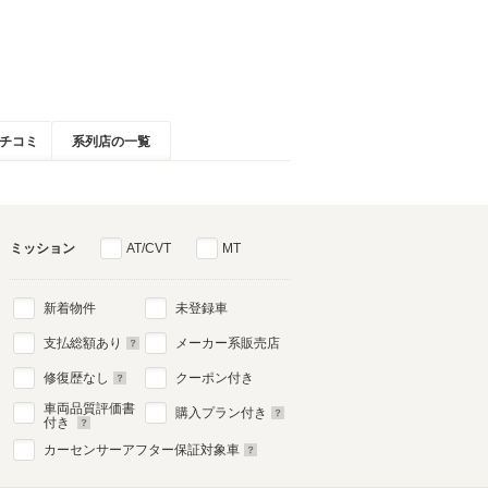
チコミ
系列店の一覧
ミッション
AT/CVT
MT
新着物件
未登録車
支払総額あり
メーカー系販売店
修復歴なし
クーポン付き
車両品質評価書
購入プラン付き
付き
カーセンサーアフター保証対象車