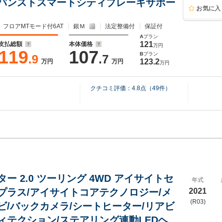
バンストスマートシティブレーキサポー
お気に入
フロアMTモード付6AT
銀Ｍ
法定整備付
保証付
A
プラン
121
支払総額
本体価格
万円
119
107
B
プラン
.9
.7
123.2
万円
万円
万円
クチコミ評価：
4.8
点（
49
件）
ー 2.0 ツーリング 4WD アイサイトセ
年式
プラス/アイサイトコアテクノロジー/メ
2021
(R03)
ビ/バックカメラ/シートヒーター/リアビ
ィテクション/ステアリング連動LEDヘ