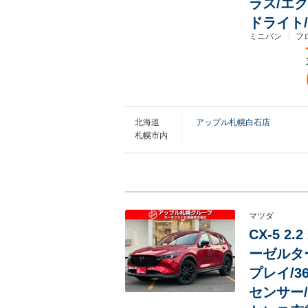
ラス/エ
ドライト
ミニバン
フ
北海道
アップル札幌白石店
札幌市内
マツダ
CX-5 
ーゼルター
プレイ/
センサー