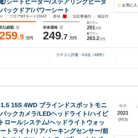
電/シートヒーター/ステアリングヒータ
お気に入
ーバックドア/パワーシート
Ｖ
フロアMTモード付6AT
赤Ｍ
法定整備付
保証付
A
プラン
261
支払総額
本体価格
万円
259
249
B
プラン
.9
.7
263.2
万円
万円
万円
クチコミ評価：
4.8
点（
49
件）
2 1.5 15S 4WD ブラインドスポットモニ
年式
/バックカメラ/LEDヘッドライト/ハイビ
2021
(R03)
トロールシステム/ヘッドライトウォッ
オートライト/リアパーキングセンサー/前