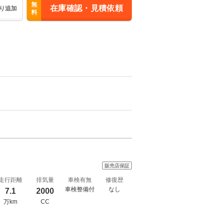
無
在庫確認・見積依頼
り追加
料
販売店保証
走行距離
排気量
車検有無
修復歴
車検整備付
なし
7.1
2000
万km
CC