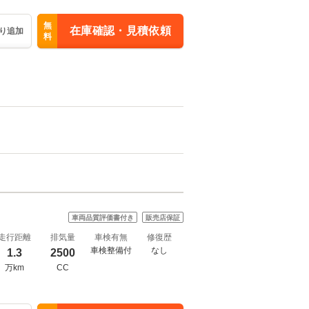
無
在庫確認・見積依頼
り追加
料
車両品質評価書付き
販売店保証
走行距離
排気量
車検有無
修復歴
車検整備付
なし
1.3
2500
万km
CC