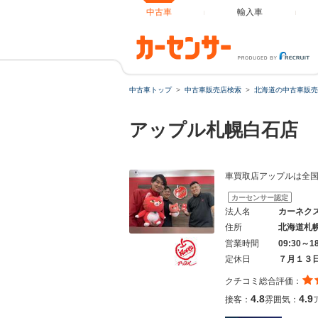
中古車
輸入車
中古車トップ
中古車販売店検索
北海道の中古車販売
アップル札幌白石店
車買取店アップルは全
カーセンサー認定
法人名
カーネク
住所
北海道札
営業時間
09:30～1
定休日
７月１３
クチコミ総合評価：
4.8
4.9
接客：
雰囲気：