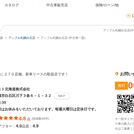
カタログ
中古車販売店
保険/ローン/他
アップル札幌白石店(中
店
アップル札幌白石店
アップル札幌白石店 (中古車一覧)
お問い
国に２７０店舗。新車リースの取扱店です！
0
無料
スト北海道株式会社
幌市白石区川下３条６－１－３２
MAP
8:30
日はお休みをいただいております。毎週火曜日は定休日です。
4.8
点
(投稿数49件)
※一部ダイヤ
※車の購入に
4.0
4.9
アフター：
品質：
せはご遠慮く