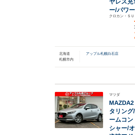
ヤレス充
ー/パワ
クロカン・ＳＵ
北海道
アップル札幌白石店
札幌市内
マツダ
MAZDA
タリング
ームコン
シャー/