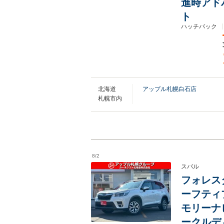
進時アド
ト
ハッチバック
北海道
アップル札幌白石店
札幌市内
8/2
スバル
フォレスタ
ーフティ
モリーナ
ークルデ