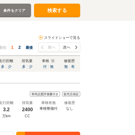
検索する
条件をクリア
スライドショーで見る
1
2
前へ
次へ
最初
最後
走行距離
排気量
車検
修復歴
多
少
多
少
付
無
無
有
車両品質評価書付き
販売店保証
走行距離
排気量
車検有無
修復歴
車検整備付
なし
3.2
2400
万km
CC