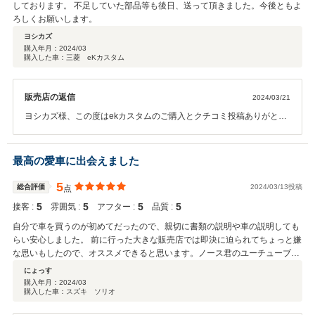
しております。 不足していた部品等も後日、送って頂きました。今後ともよ
ろしくお願いします。
ヨシカズ
購入年月：
2024/03
購入した車：三菱 eKカスタム
販売店の返信
2024/03/21
ヨシカズ様、この度はekカスタムのご購入とクチコミ投稿ありがとう
ございます。マニュアル車からのお乗り換えという事で下取りもさせ
て頂きました。希少なお車ありがとうございます！ 遠方からの購入で
したが今後もお車の事で何かございましたらいつでもご相談くださ
最高の愛車に出会えました
い。 ご家族のお車の乗り換えの際もよろしくお願い致します！ありが
とうございました☆
5
総合評価
2024/03/13投稿
点
5
5
5
5
接客 :
雰囲気 :
アフター :
品質 :
自分で車を買うのが初めてだったので、親切に書類の説明や車の説明しても
らい安心しました。 前に行った大きな販売店では即決に迫られてちょっと嫌
な思いもしたので、オススメできると思います。ノース君のユーチューブう
けましたｗｗ楽しみにしてます
にょっす
購入年月：
2024/03
購入した車：スズキ ソリオ