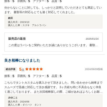
5
5
5
5
接客 :
雰囲気 :
アフター :
品質 :
ｍのいずれかの範囲内での保証とさせていただきました。 これからも
お客様のご希望に添えるよう、社員一同取り組んでまいりますので、
分からないことに対しても、しっかりと説明していただきとても満足してい
また機会がございましたら、ぜひご利用いただけますと幸いです。 引
ます。 書類等の対応もとても速く対応してくれました。
き続きどうぞよろしくお願いします。
納豆
購入年月：
2023/10
購入した車：スズキ アルトラパン
販売店の返信
2025/01/24
この度はラパンをご契約いただき誠にありがとうございます。 書類な
どスムーズにご対応していただきありがとうございました。今後もお
車のことで何かありましたらノースライズをよろしくお願いいたしま
す！
良き相棒になりました
5
総合評価
2024/09/09投稿
点
5
5
5
5
接客 :
雰囲気 :
アフター :
品質 :
こちらでタントカスタムを購入させて頂きました。 問い合わせから納車まで
スムーズで迅速に対応して頂き感謝です。 3ヶ月経ち特に不具合もなく仲良
く過ごしております。 また次回相棒探しの際、ご縁があればよろしくお願い
します(^^) ノースくんにもよろしくお伝え下さい。 ありがとうございまし
みゆこと
た！
購入年月：
2024/06
購入した車：ダイハツ タント