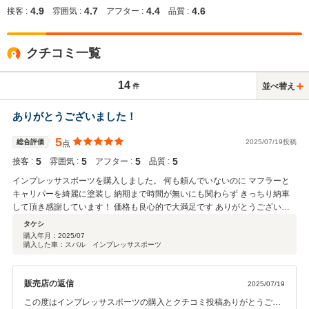
4.9
4.7
4.4
4.6
接客 :
雰囲気 :
アフター :
品質 :
クチコミ一覧
14
並べ替え
件
ありがとうございました！
5
総合評価
2025/07/19投稿
点
5
5
5
5
接客 :
雰囲気 :
アフター :
品質 :
インプレッサスポーツを購入しました。 何も頼んでいないのに マフラーと
キャリパーを綺麗に塗装し 納期まで時間が無いにも関わらず きっちり納車
して頂き感謝しています！ 価格も良心的で大満足です ありがとうございま
した！
タケシ
購入年月：
2025/07
購入した車：スバル インプレッサスポーツ
販売店の返信
2025/07/19
この度はインプレッサスポーツの購入とクチコミ投稿ありがとうござ