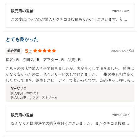
販売店の返信
2024/08/02
この度はパッソのご購入とクチコミ投稿ありがとうございます。初め
ての購入とのことでいろいろお話させていただきました！ 車両の故障
につきましてはご不便をおかけしました。ご契約時に説明させていた
だいた通り今回の故障は、自社保証外の為、自費での修理ということ
とても良かった
でお願いとなりました。当社でできることは全力で対応させていただ
きますのでまた何かございましたらお気軽にご相談ください！
5
総合評価
2024/07/07投稿
点
5
5
5
5
接客 :
雰囲気 :
アフター :
品質 :
こちらのお店で購入させて頂きましたが、大変良くして頂きました。 値段は
かなり安かったのに、色々とサービスして頂きました。 下取の車も相当高く
したどって頂き、納車もスピーディーで良かったです。 謎のキャラ押しもツ
ボりました笑 また是非次回も、購入させて頂きます。
なんなりと
購入年月：
2024/07
購入した車：ホンダ ストリーム
販売店の返信
2024/07/07
なんなりと様 即決での購入有難うございました。 またクチコミ投稿有
難うございます。 ノース君も喜んでいました笑 複数台車をお持ちで、
頻繁に乗り換えていらっしゃるとの事だったので、またの機会に是非