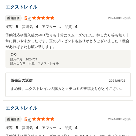
ちらに何度も足を運んで頂き大変感謝しております。 当店に対しても
エクストレイル
色々とやって頂き大変感謝しております。 これからも色々と長い付き
合いをさせて頂ければと思っています。 こちらこそ宜しくお願い致し
5
総合評価
2024/08/02投稿
点
ます。有難うございました。
5
4
‐
4
接客 :
雰囲気 :
アフター :
品質 :
予約対応や購入後のやり取りも非常にスムーズでした。押し売り等も無く非
常に買いやすかったです。豆のプレゼントもありがとうございました！機会
があればまたお願い致します。
まめ
購入年月：
2024/07
購入した車：日産 エクストレイル
販売店の返信
2024/08/02
まめ様、エクストレイルの購入とクチコミの投稿ありがとうございま
す。 当店ではお車をしっかり確認いただき納得いただいてのご購入を
お願いしております。 ご契約から納車までもスムーズにできました。
のーすくんからの豆のプレゼントも喜んでいただけてうれしいです！
エクストレイル
今後のカーライフもおまかせください。ありがとうございました！
5
総合評価
2024/08/02投稿
点
5
4
‐
4
接客 :
雰囲気 :
アフター :
品質 :