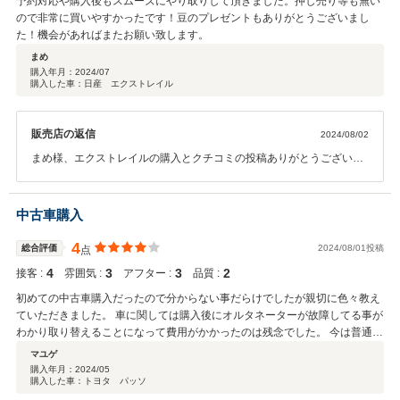
予約対応や購入後もスムーズにやり取りして頂きました。押し売り等も無い
ので非常に買いやすかったです！豆のプレゼントもありがとうございまし
た！機会があればまたお願い致します。
まめ
購入年月：
2024/07
購入した車：日産 エクストレイル
販売店の返信
2024/08/02
まめ様、エクストレイルの購入とクチコミの投稿ありがとうございま
す。 当店ではお車をしっかり確認いただき納得いただいてのご購入を
お願いしております。 ご契約から納車までもスムーズにできました。
のーすくんからの豆のプレゼントも喜んでいただけてうれしいです！
中古車購入
今後のカーライフもおまかせください。ありがとうございました！
4
総合評価
2024/08/01投稿
点
4
3
3
2
接客 :
雰囲気 :
アフター :
品質 :
初めての中古車購入だったので分からない事だらけでしたが親切に色々教え
ていただきました。 車に関しては購入後にオルタネーターが故障してる事が
わかり取り替えることになって費用がかかったのは残念でした。 今は普通に
乗れています。
マユゲ
購入年月：
2024/05
購入した車：トヨタ パッソ