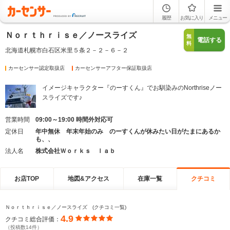
履歴
お気に入り
メニュー
Ｎｏｒｔｈｒｉｓｅ／ノースライズ
無
電話する
料
北海道札幌市白石区米里５条２－２－６－２
カーセンサー認定取扱店
カーセンサーアフター保証取扱店
イメージキャラクター『のーすくん』でお馴染みのNorthriseノー
スライズです♪
営業時間
09:00～19:00 時間外対応可
定休日
年中無休 年末年始のみ のーすくんが休みたい日がたまにあるか
も、、
法人名
株式会社Ｗｏｒｋｓ ｌａｂ
お店TOP
地図&アクセス
在庫一覧
クチコミ
Ｎｏｒｔｈｒｉｓｅ／ノースライズ (クチコミ一覧)
4.9
クチコミ総合評価：
（投稿数14件）