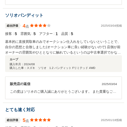
います♪ 遠方からお越しいただきご成約ありがとうございました。書
類のご用意もスムーズにしていただいたので車検が切れる前に納車で
きました！下取り車両もありがとうございます。週明けには抹消登録
ソリオバンディット
終わらせます！ 今後もお車のことで何かございましたらご連絡くださ
い♪
4
総合評価
2025/03/04投稿
点
5
5
1
5
接客 :
雰囲気 :
アフター :
品質 :
基本的に直接買取車のみでオークション仕入れをしていないということで、
自分の思想と合致しました(オークション車に良い経験がないので) 店側が前
オーナーの雰囲気やひととなりに触れているというのは中古車選択でかなり
重要だと思っています 過走行車で内装痛みもありましたが理由も明確で、前
カープ
オーナーの車両管理も良さそうだったので購入 購入時に車検残ありの車両だ
購入年月：
2024/08
購入した車：スズキ ソリオ 1.2 バンディット Fリミテッド 4WD
ったのでこの度初車検を迎えましたが、大手の整備工場で、予防整備でブレ
ーキパッド交換しても6万円と、ほぼ追加整備不要の優良物件でした 保証に
関しては範囲が狭すぎてほぼ保証なしと変わらないですが、小規模ショップ
販売店の返信
2025/03/04
はみんなこんな感じ 至れり尽くせりを求める方はディーラーや大手ショップ
の方が良いかもです キャラクター作ったりYouTubeやったりと工夫してるの
この度はソリオのご購入誠にありがとうございます。 また貴重なご意
はとても好感持てます
見お寄せいただき感謝申し上げます。 当店ではオークション仕入れで
はなくユーザー買取車をご提供することで車両状態や前オーナー様の
使用状況をできる限り把握し安心しておのりいただける車選びを目指
とても速く対応
しています！お客様のご期待に添えた点もあったようで大変うれしく
思います。 一方で、保証につきましては、今回の車両が12.7万キロ走
5
総合評価
2025/01/18投稿
点
行している車両でしたので、初期不良の対応と、1か月または1000ｋ