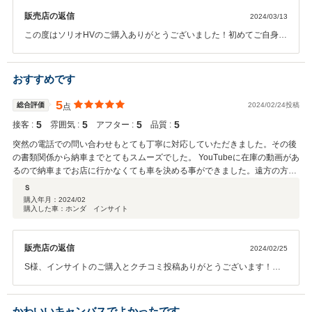
販売店の返信
2024/03/13
この度はソリオHVのご購入ありがとうございました！初めてご自身で
車をご購入されるということで不安の無いようにご説明させてもらい
ました。スムーズに書類をご用意いただけて１週間で納車できまし
た。今後のカーライフも是非お任せください！ ありがとうございまし
おすすめです
た！
5
総合評価
2024/02/24投稿
点
5
5
5
5
接客 :
雰囲気 :
アフター :
品質 :
突然の電話での問い合わせもとても丁寧に対応していただきました。その後
の書類関係から納車までとてもスムーズでした。 YouTubeに在庫の動画があ
るので納車までお店に行かなくても車を決める事ができました。遠方の方な
ども安心だと思います！
Ｓ
購入年月：
2024/02
購入した車：ホンダ インサイト
販売店の返信
2024/02/25
S様、インサイトのご購入とクチコミ投稿ありがとうございます！お
電話でのお問合わせですぐにご購入いただきました。 郵送で書類のや
り取りをして、スムーズにご納車が出来ました。お車の調子はいかが
でしょうか？今後もお車の事で何かお困りのことございましたらいつ
かわいいキャンバスでよかったです。