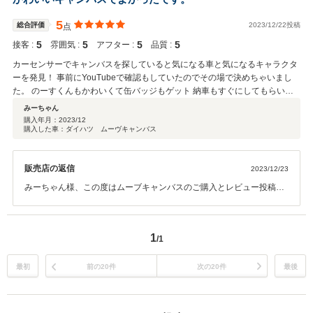
でもご相談ください！のーすくんも待っています！
5
総合評価
2023/12/22投稿
点
5
5
5
5
接客 :
雰囲気 :
アフター :
品質 :
カーセンサーでキャンバスを探していると気になる車と気になるキャラクタ
ーを発見！ 事前にYouTubeで確認もしていたのでその場で決めちゃいまし
た。 のーすくんもかわいくて缶バッジもゲット 納車もすぐにしてもらい助
かりました。
みーちゃん
購入年月：
2023/12
購入した車：ダイハツ ムーヴキャンバス
販売店の返信
2023/12/23
みーちゃん様、この度はムーブキャンバスのご購入とレビュー投稿誠
にありがとうございます。 ご来店の際にYouTube見て買いに来まし
た。と頂きとてもうれしかったです！下取りの車両も譲って頂きまし
た。 のーすくんバッジとステッカーも喜んでくださりうれしいです。
1
/1
納車の際にお子様とのーすくんで写真を撮ってくださりのーすくんも
喜んでいました！ 今後のカーライフもぜひNorthriseにお任せくださ
い！ ありがとうございました！
最初
前の20件
次の20件
最後