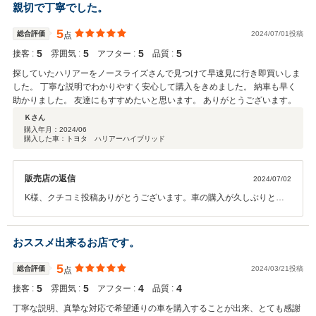
宜しくお願い致します。 車検等もやっておりますので、何かありまし
親切で丁寧でした。
たら宜しくお願い致します。
5
総合評価
2024/07/01投稿
点
5
5
5
5
接客 :
雰囲気 :
アフター :
品質 :
探していたハリアーをノースライズさんで見つけて早速見に行き即買いしま
した。 丁寧な説明でわかりやすく安心して購入をきめました。 納車も早く
助かりました。 友達にもすすめたいと思います。 ありがとうございます。
Ｋさん
購入年月：
2024/06
購入した車：トヨタ ハリアーハイブリッド
販売店の返信
2024/07/02
K様、クチコミ投稿ありがとうございます。車の購入が久しぶりとい
う事でいろいろお話させていただきました。車両の方も褒めて頂きと
ても嬉しかったです。当社ではオークション仕入れではなく、前オー
ナー様より直接仕入れさせて頂いておりますので上質なお車をお求め
おススメ出来るお店です。
やすい金額でご提供できるように努めていますので喜んで頂けてうれ
しいです。 今後のカーライフもお付き合いできればと思いますので宜
5
総合評価
2024/03/21投稿
点
しく願いします！
5
5
4
4
接客 :
雰囲気 :
アフター :
品質 :
丁寧な説明、真摯な対応で希望通りの車を購入することが出来、とても感謝