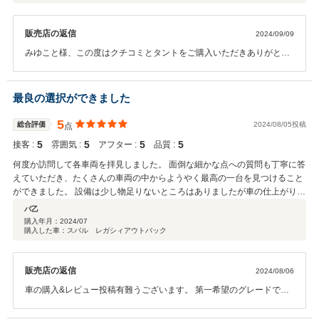
販売店の返信
2024/09/09
みゆこと様、この度はクチコミとタントをご購入いただきありがとう
ございます。納車させていただいてから3か月経ちましたね。納車前
にしっかり点検整備しておりますが何事もなく乗っていただけてうれ
しいです！今後もお車の気になることなどございましたらお気軽にご
最良の選択ができました
相談ください♪ 担当より Northriseを選んでくれてありがとのー
す！ また遊びに来てのーす！ ｂｙのーすくん
5
総合評価
2024/08/05投稿
点
5
5
5
5
接客 :
雰囲気 :
アフター :
品質 :
何度か訪問して各車両を拝見しました。 面倒な細かな点への質問も丁寧に答
えていただき、たくさんの車両の中からようやく最高の一台を見つけること
ができました。 設備は少し物足りないところはありましたが車の仕上がりは
今まで買ったどのお店よりもしっかりとした出来栄えでした。 ようやく安心
パ乙
して買うことができるお店が見つかりました。 これからもよろしくお願いし
購入年月：
2024/07
購入した車：スバル レガシィアウトバック
ます。
販売店の返信
2024/08/06
車の購入&レビュー投稿有難うございます。 第一希望のグレードでは
無かったのですが、購入して頂き有難うございます。 また、板金やオ
プションの追加でお手数をかけてしまい申し訳ありませんでした。 こ