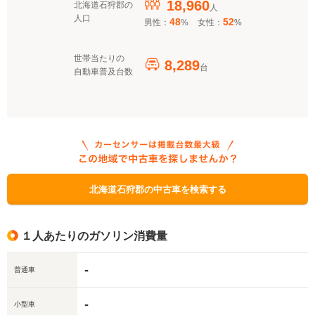
18,960
北海道石狩郡の
人
人口
48
52
男性：
%
女性：
%
世帯当たりの
8,289
台
自動車普及台数
北海道石狩郡の中古車を検索する
１人あたりのガソリン消費量
-
普通車
-
小型車