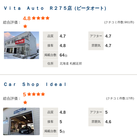
Ｖｉｔａ Ａｕｔｏ Ｒ２７５店（ビータオート）
4.8
総合評価：
(クチコミ件数:961件)
4.7
4.7
品質
アフター
4.8
4.7
接客
雰囲気
64
掲載台数
台
住所
北海道 札幌近郊
Ｃａｒ Ｓｈｏｐ Ｉｄｅａｌ
5
総合評価：
(クチコミ件数:17件)
4.8
5
品質
アフター
5
4.6
接客
雰囲気
5
掲載台数
台