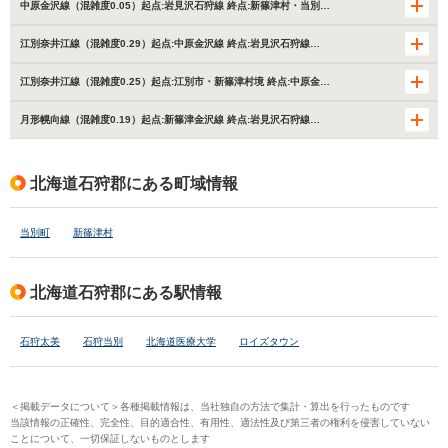
中原金沢線（混雑度0.05）起点:岩見沢石狩線 終点:新篠津村・当別…
江別奈井江線（混雑度0.29）起点:中原金沢線 終点:岩見沢石狩線…
江別奈井江線（混雑度0.25）起点:江別市・新篠津村境 終点:中原金…
月形幌向線（混雑度0.19）起点:新篠津金沢線 終点:岩見沢石狩線…
北海道石狩郡にある町域情報
当別町
新篠津村
北海道石狩郡にある駅情報
石狩太美
石狩当別
北海道医療大学
ロイズタウン
＜掲載データについて＞各種掲載情報は、当社独自の方法で集計・算出を行ったものです
当該情報の正確性、完全性、目的適合性、有用性、適法性及び第三者の権利を侵害していない
ことについて、一切保証しないものとします