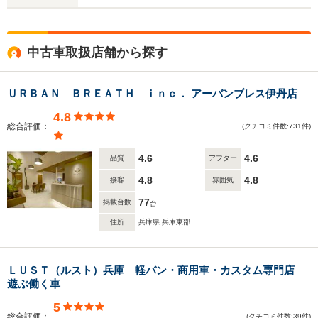
中古車取扱店舗から探す
ＵＲＢＡＮ ＢＲＥＡＴＨ ｉｎｃ． アーバンブレス伊丹店
4.8
総合評価：
(クチコミ件数:731件)
4.6
4.6
品質
アフター
4.8
4.8
接客
雰囲気
77
掲載台数
台
住所
兵庫県 兵庫東部
ＬＵＳＴ（ルスト）兵庫 軽バン・商用車・カスタム専門店
遊ぶ働く車
5
総合評価：
(クチコミ件数:39件)