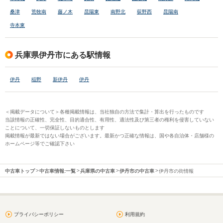
桑津
荒牧南
藤ノ木
昆陽東
南野北
荻野西
昆陽南
寺本東
兵庫県伊丹市にある駅情報
伊丹
稲野
新伊丹
伊丹
＜掲載データについて＞各種掲載情報は、当社独自の方法で集計・算出を行ったものです
当該情報の正確性、完全性、目的適合性、有用性、適法性及び第三者の権利を侵害していない
ことについて、一切保証しないものとします
掲載情報が最新ではない場合がございます。最新かつ正確な情報は、国や各自治体・店舗様の
ホームページ等でご確認下さい
中古車トップ
中古車情報:一覧
兵庫県の中古車
伊丹市の中古車
伊丹市の街情報
プライバシーポリシー
利用規約