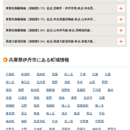
東富松御願塚線（混雑度0.73）起点:尼崎市・伊丹市境 終点:米谷昆…
東富松御願塚線（混雑度0.73）起点:米谷昆陽尼崎線 終点:山本伊丹…
東富松御願塚線（混雑度1.00）起点:山本伊丹線 終点:尼崎池田線…
高速大阪池田線（混雑度0.24）起点:高速大阪池田線 終点:高速大阪…
兵庫県伊丹市にある町域情報
行基町
鈴原町
美鈴町
昆陽
松ヶ丘
千僧
広畑
大鹿
緑ヶ丘
春日丘
北河原
西野
池尻
寺本
山田
野間
堀池
南野
柏木町
御願塚
稲野町
若菱町
下河原
森本
岩屋
口酒井
荒牧
荻野
鴻池
東野
北伊丹
北園
鋳物師
北野
瑞原
瑞穂町
瑞ヶ丘
昆陽泉町
梅ノ木
東有岡
高台
車塚
桜ヶ丘
清水
船原
西台
平松
南本町
南町
安堂寺町
中央
宮ノ前
中野東
中野西
中野北
大野
北本町
奥畑
昆陽池
昆陽北
南鈴原
野間北