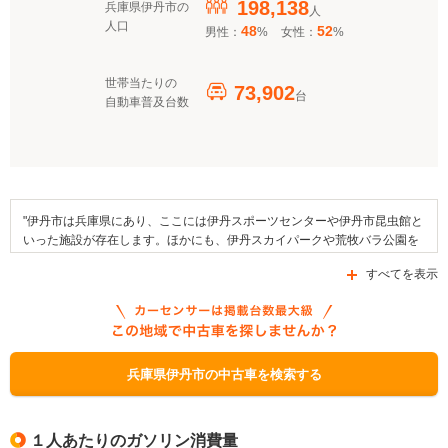
198,138
兵庫県伊丹市の
人
人口
48
52
男性：
%
女性：
%
世帯当たりの
73,902
台
自動車普及台数
"伊丹市は兵庫県にあり、ここには伊丹スポーツセンターや伊丹市昆虫館と
いった施設が存在します。ほかにも、伊丹スカイパークや荒牧バラ公園を
はじめとするスポットが市域内にはあります。市内で行われるイベントと
すべてを表示
しては、いたみ緑化フェア物産フェアや白雪蔵まつり、桜まつりなどが挙
げられます。加えて、地域の名産品としては奈良漬や南京桃などが知られ
ています。交通面では、国道171号線や県道13号線、県道142号線をはじ
めとする道路を利用することが可能であるほか、阪急電鉄・伊丹線がエリ
ア内に乗り入れています。なお、市内に存在する自動車補助金制度として
は、「運送事業者への低公害車普及促進補助事業」、「低公害車導入補助
兵庫県伊丹市の中古車を検索する
事業」や「（淡路地域）EVタクシー・レンタカー導入補助制度」がありま
す。"
１人あたりのガソリン消費量