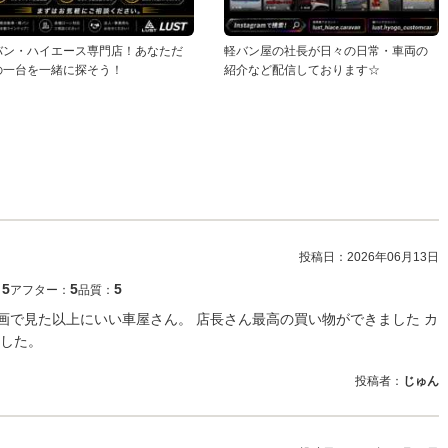
バン・ハイエース専門店！あなただ
軽バン屋の社長が日々の日常・車両の
の一台を一緒に探そう！
紹介など配信しております☆
投稿日：
2026年06月13日
5
5
5
：
アフター：
品質：
。 動画で見た以上にいい車屋さん。 店長さん最高の買い物ができました カ
した。
投稿者：
じゅん