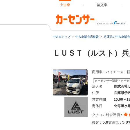
中古車
輸入車
中古車トップ
中古車販売店検索
兵庫県の中古車販売
ＬＵＳＴ（ルスト）
商用車・ハイエース・軽
カーセンサー認定・カーセ
法人名
株式会社
住所
兵庫県伊
営業時間
10:00～1
定休日
☆毎週水
クチコミ総合評価：
5.0
5.0
接客：
雰囲気：