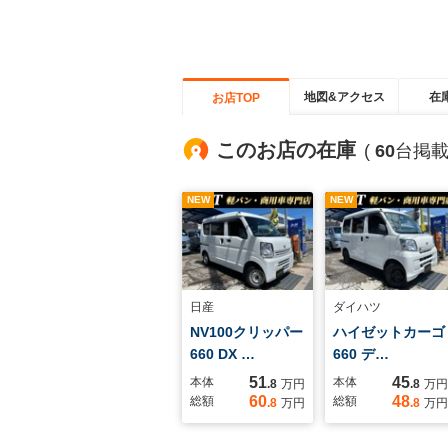
地図&アクセス
在
お店TOP
このお店の在庫
(
60
台掲載
NEW
NEW
日産
ダイハツ
NV100クリッパー
ハイゼットカーゴ
660 DX …
660 デ…
51
45
本体
本体
.8
万円
.8
万円
60
48
総額
総額
.8
万円
.8
万円