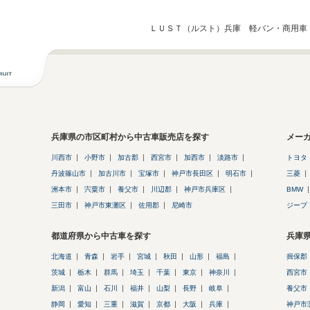
ＬＵＳＴ（ルスト）兵庫 軽バン・商用車
兵庫県の市区町村から中古車販売店を探す
メー
川西市
小野市
加古郡
西宮市
加西市
淡路市
トヨタ
丹波篠山市
加古川市
宝塚市
神戸市長田区
明石市
三菱
洲本市
宍粟市
養父市
川辺郡
神戸市兵庫区
BMW
三田市
神戸市東灘区
佐用郡
尼崎市
ジープ
都道府県から中古車を探す
兵庫
北海道
青森
岩手
宮城
秋田
山形
福島
揖保郡
茨城
栃木
群馬
埼玉
千葉
東京
神奈川
西宮市
新潟
富山
石川
福井
山梨
長野
岐阜
養父市
静岡
愛知
三重
滋賀
京都
大阪
兵庫
神戸市