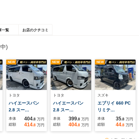
庫一覧
お店のクチコミ
中)
NEW
NEW
NEW
トヨタ
トヨタ
スズキ
ハイエースバン
ハイエースバン
エブリイ 660 PC
2.8 スー…
2.8 スー…
リミテ…
404
399
35
本体
本体
本体
.8
万円
.8
万円
.8
万円
414
404
44
総額
総額
総額
.8
万円
.8
万円
.8
万円