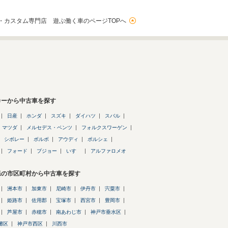
・カスタム専門店 遊ぶ働く車のページTOPへ
カーから中古車を探す
日産
ホンダ
スズキ
ダイハツ
スバル
マツダ
メルセデス・ベンツ
フォルクスワーゲン
シボレー
ボルボ
アウディ
ポルシェ
フォード
プジョー
いすゞ
アルファロメオ
県の市区町村から中古車を探す
洲本市
加東市
尼崎市
伊丹市
宍粟市
姫路市
佐用郡
宝塚市
西宮市
豊岡市
芦屋市
赤穂市
南あわじ市
神戸市垂水区
灘区
神戸市西区
川西市