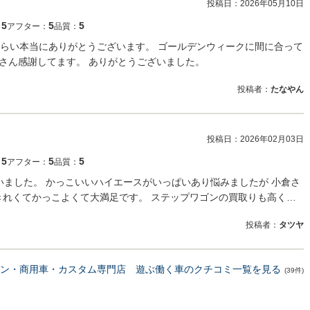
投稿日：
2026年05月10日
5
5
5
：
アフター：
品質：
らい本当にありがとうございます。 ゴールデンウィークに間に合って
皆さん感謝してます。 ありがとうございました。
投稿者：
たなやん
投稿日：
2026年02月03日
5
5
5
：
アフター：
品質：
を買いました。 かっこいいハイエースがいっぱいあり悩みましたが 小倉さ
きれくてかっこよくて大満足です。 ステップワゴンの買取りも高く…
投稿者：
タツヤ
ン・商用車・カスタム専門店 遊ぶ働く車のクチコミ一覧を見る
(39件)