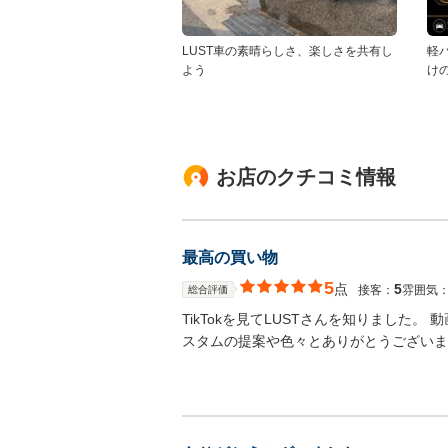
LUST車の素晴らしさ、楽しさを共有し
軽
よう
け
お店のクチコミ情報
最高の買い物
5
点
5
接客：
雰囲気
総合評価
TikTokを見てLUSTさんを知りました
スタムの提案や色々とありがとうございま