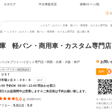
カタログ
中古車販売店
保険/ローン/他
ＬＵＳＴ（ルスト）兵庫 軽バン・商用車・カスタム専門店 遊
店
ＬＵＳＴ（ルスト）兵庫 軽バン・商用車・カスタム専門店 遊ぶ働く車
兵庫 軽バン・商用車・カスタム専門
お問い
バン/エブリイ.ハイゼット専門店！関西・兵庫・大阪・神戸
0
ンサーアフター保証取扱店
無料
ＬＵＳＴ
丹市瑞ヶ丘４－３９－６
MAP
9:00 予約OK 09:00～22:00 問合わせ窓口
曜日☆お盆期間中は営業します☆ご来店前は予約お願い致します。
5.0
点
(投稿数39件)
※一部ダイヤ
※車の購入に
5.0
5.0
アフター：
品質：
せはご遠慮く