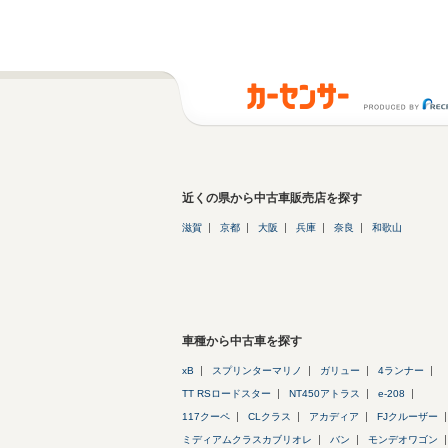
近くの県から中古車販売店を探す
滋賀
京都
大阪
兵庫
奈良
和歌山
車種から中古車を探す
xB
スプリンターマリノ
ガリュー
4ランナー
TT RSロードスター
NT450アトラス
e-208
117クーペ
CLクラス
アカディア
FJクルーザー
ミディアムクラスカブリオレ
バン
モンデオワゴン