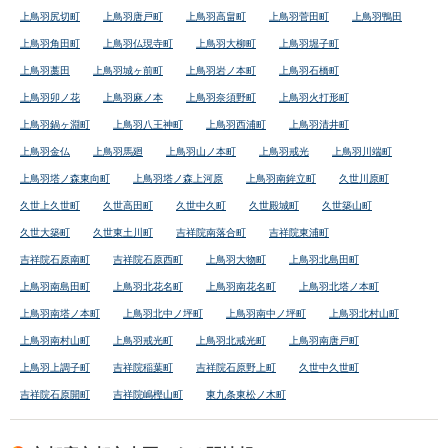
上鳥羽尻切町
上鳥羽唐戸町
上鳥羽高畠町
上鳥羽菅田町
上鳥羽鴨田
上鳥羽角田町
上鳥羽仏現寺町
上鳥羽大柳町
上鳥羽堀子町
上鳥羽藁田
上鳥羽城ヶ前町
上鳥羽岩ノ本町
上鳥羽石橋町
上鳥羽卯ノ花
上鳥羽麻ノ本
上鳥羽奈須野町
上鳥羽火打形町
上鳥羽鍋ヶ淵町
上鳥羽八王神町
上鳥羽西浦町
上鳥羽清井町
上鳥羽金仏
上鳥羽馬廻
上鳥羽山ノ本町
上鳥羽戒光
上鳥羽川端町
上鳥羽塔ノ森東向町
上鳥羽塔ノ森上河原
上鳥羽南鉾立町
久世川原町
久世上久世町
久世高田町
久世中久町
久世殿城町
久世築山町
久世大築町
久世東土川町
吉祥院南落合町
吉祥院東浦町
吉祥院石原南町
吉祥院石原西町
上鳥羽大物町
上鳥羽北島田町
上鳥羽南島田町
上鳥羽北花名町
上鳥羽南花名町
上鳥羽北塔ノ本町
上鳥羽南塔ノ本町
上鳥羽北中ノ坪町
上鳥羽南中ノ坪町
上鳥羽北村山町
上鳥羽南村山町
上鳥羽戒光町
上鳥羽北戒光町
上鳥羽南唐戸町
上鳥羽上調子町
吉祥院稲葉町
吉祥院石原野上町
久世中久世町
吉祥院石原開町
吉祥院嶋樫山町
東九条東松ノ木町