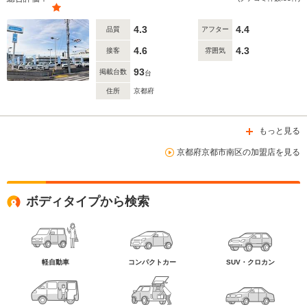
4.3
4.4
品質
アフター
4.6
4.3
接客
雰囲気
93
掲載台数
台
住所
京都府
もっと見る
京都府京都市南区の加盟店を見る
ボディタイプから検索
軽自動車
コンパクトカー
SUV・クロカン