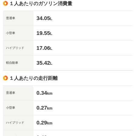
１人あたりのガソリン消費量
34.05
普通車
L
19.55
小型車
L
17.06
ハイブリッド
L
35.42
軽自動車
L
１人あたりの走行距離
0.34
普通車
km
0.27
小型車
km
0.29
ハイブリッド
km