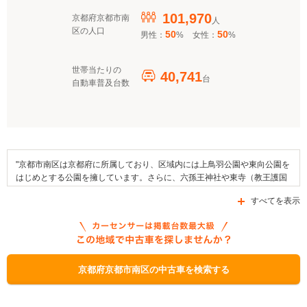
101,970
京都府京都市南
人
区の人口
50
50
男性：
%
女性：
%
世帯当たりの
40,741
台
自動車普及台数
"京都市南区は京都府に所属しており、区域内には上鳥羽公園や東向公園を
はじめとする公園を擁しています。さらに、六孫王神社や東寺（教王護国
寺）、京都ecoトリップなどが、京都市南区内に設けられています。府道
すべてを表示
207号線や府道201号線、あるいは府道171号線といった道路が通る京都市
南区には、近鉄京都線などの複数路線の停車駅が設置されています。同市
内で例年開催される催しものには、弘法さんの市や葉ぼたん展などがあり
ます。ほかにも、市の名産品としてはよーじや特製カプチーノやすぐき漬
けなどが挙げられます。なお、補助金制度としてこの区内で利用できるも
のは「自動車取得税に関する税制補助」、「経営発展支援融資」、「自動
京都府京都市南区の中古車を検索する
車税に関する税制補助」などです。"