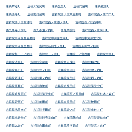
唐橋芦辺町
唐橋大宮尻町
唐橋琵琶町
唐橋門脇町
唐橋花園町
唐橋西寺町
唐橋南琵琶町
吉祥院西ノ庄東屋敷町
吉祥院西ノ庄門口町
吉祥院西ノ庄西浦町
吉祥院西ノ庄淵ノ西町
吉祥院西ノ庄西中町
西九条寺ノ前町
西九条池ノ内町
西九条院町
吉祥院西ノ庄向田町
吉祥院中河原西屋敷町
吉祥院中河原里南町
吉祥院中河原里北町
吉祥院中河原里西町
吉祥院新田壱ノ段町
吉祥院新田弐ノ段町
吉祥院新田下ノ向町
吉祥院三ノ宮町
吉祥院三ノ宮西町
吉祥院中島町
吉祥院清水町
吉祥院定成町
吉祥院西定成町
吉祥院船戸町
吉祥院春日町
吉祥院井ノ口町
吉祥院車道町
吉祥院池ノ内町
吉祥院西浦町
吉祥院里ノ内町
吉祥院政所町
吉祥院西ノ内町
吉祥院高畑町
吉祥院御池町
吉祥院八反田町
吉祥院這登中町
吉祥院這登西町
吉祥院這登東町
吉祥院西ノ茶屋町
吉祥院仁木ノ森町
吉祥院菅原町
吉祥院前田町
吉祥院東前田町
吉祥院池田町
吉祥院池田南町
吉祥院長田町
吉祥院砂ノ町
吉祥院東砂ノ町
吉祥院観音堂町
吉祥院観音堂南町
吉祥院蒔絵町
吉祥院蒔絵南町
吉祥院九条町
吉祥院向田東町
吉祥院前河原町
吉祥院宮ノ東町