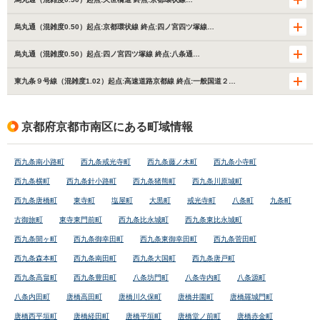
烏丸通（混雑度0.50）起点:京都環状線 終点:四ノ宮四ツ塚線…
烏丸通（混雑度0.50）起点:四ノ宮四ツ塚線 終点:八条通…
東九条９号線（混雑度1.02）起点:高速道路京都線 終点:一般国道２…
京都府京都市南区にある町域情報
西九条南小路町
西九条戒光寺町
西九条藤ノ木町
西九条小寺町
西九条横町
西九条針小路町
西九条猪熊町
西九条川原城町
西九条唐橋町
東寺町
塩屋町
大黒町
戒光寺町
八条町
九条町
古御旅町
東寺東門前町
西九条比永城町
西九条東比永城町
西九条開ヶ町
西九条御幸田町
西九条東御幸田町
西九条菅田町
西九条森本町
西九条南田町
西九条大国町
西九条唐戸町
西九条高畠町
西九条豊田町
八条坊門町
八条寺内町
八条源町
八条内田町
唐橋高田町
唐橋川久保町
唐橋井園町
唐橋羅城門町
唐橋西平垣町
唐橋経田町
唐橋平垣町
唐橋堂ノ前町
唐橋赤金町