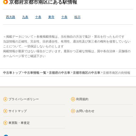
京都府京都市南区にある駅情報
西大路
九条
十条
東寺
十条
桂川
＜掲載データについて＞各種掲載情報は、当社独自の方法で集計・算出を行ったものです
当該情報の正確性、完全性、目的適合性、有用性、適法性及び第三者の権利を侵害していない
ことについて、一切保証しないものとします
掲載情報が最新ではない場合がございます。最新かつ正確な情報は、国や各自治体・店舗様の
ホームページ等でご確認下さい
中古車トップ
中古車情報:一覧
京都府の中古車
京都市南区の中古車
京都市南区の街情報
プライバシーポリシー
利用規約
サイトマップ
お問い合わせ
車買取・車査定