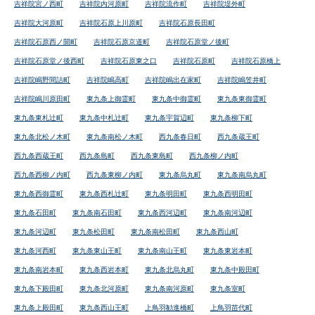
吉祥院宮ノ西町
吉祥院内河原町
吉祥院流作町
吉祥院堤外町
吉祥院大河原町
吉祥院石原上川原町
吉祥院石原長田町
吉祥院石原西ノ開町
吉祥院石原京道町
吉祥院石原堂ノ後町
吉祥院石原堂ノ後西町
吉祥院石原東之口
吉祥院石原町
吉祥院石原橋上
吉祥院嶋野間詰町
吉祥院嶋高町
吉祥院嶋出在家町
吉祥院嶋笠井町
吉祥院嶋川原田町
東九条上御霊町
東九条中御霊町
東九条東御霊町
東九条東札辻町
東九条中札辻町
東九条宇賀辺町
東九条柳下町
東九条北松ノ木町
東九条南松ノ木町
西九条春日町
西九条蔵王町
西九条西蔵王町
西九条島町
西九条東島町
西九条柳ノ内町
西九条西柳ノ内町
西九条東柳ノ内町
東九条烏丸町
東九条南烏丸町
東九条西御霊町
東九条西札辻町
東九条明田町
東九条西明田町
東九条石田町
東九条南石田町
東九条西河辺町
東九条南河辺町
東九条河辺町
東九条松田町
東九条南松田町
東九条西山町
東九条河西町
東九条東山王町
東九条南山王町
東九条東岩本町
東九条南岩本町
東九条西岩本町
東九条北烏丸町
東九条中殿田町
東九条下殿田町
東九条北河原町
東九条南河原町
東九条室町
東九条上殿田町
東九条西山王町
上鳥羽勧進橋町
上鳥羽苗代町