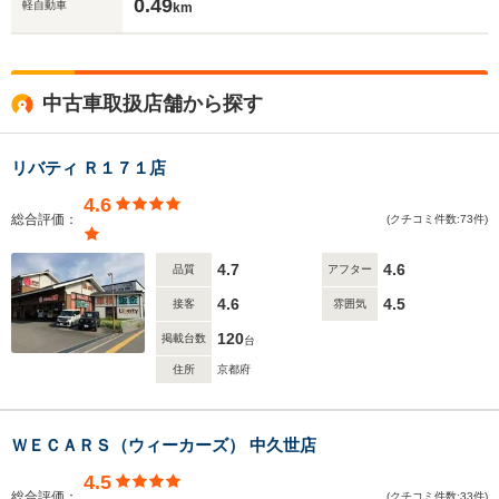
0.49
軽自動車
km
中古車取扱店舗から探す
リバティ Ｒ１７１店
4.6
総合評価：
(クチコミ件数:73件)
4.7
4.6
品質
アフター
4.6
4.5
接客
雰囲気
120
掲載台数
台
住所
京都府
ＷＥＣＡＲＳ（ウィーカーズ） 中久世店
4.5
総合評価：
(クチコミ件数:33件)