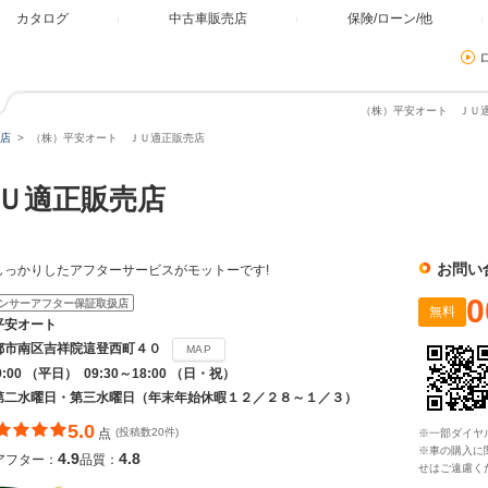
カタログ
中古車販売店
保険/ローン/他
（株）平安オート ＪＵ適
店
（株）平安オート ＪＵ適正販売店
ＪＵ適正販売店
お問い
しっかりしたアフターサービスがモットーです!
0
ンサーアフター保証取扱店
無料
平安オート
都市南区吉祥院這登西町４０
MAP
9:00 （平日） 09:30～18:00 （日・祝）
第二水曜日・第三水曜日（年末年始休暇１２／２８～１／３）
5.0
点
(投稿数20件)
※一部ダイヤ
※車の購入に
4.9
4.8
アフター：
品質：
せはご遠慮く