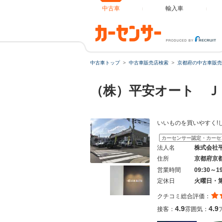
中古車
輸入車
中古車トップ
中古車販売店検索
京都府の中古車販売
（株）平安オート 
いいものを買いやすく!
カーセンサー認定・カーセ
法人名
株式会社
住所
京都府京
営業時間
09:30～1
定休日
火曜日・
クチコミ総合評価：
4.9
4.9
接客：
雰囲気：