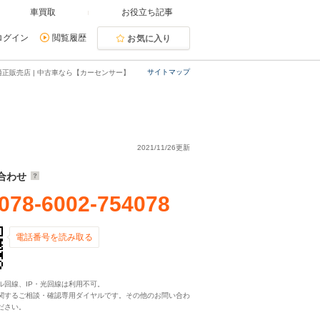
車買取
お役立ち記事
ログイン
閲覧履歴
お気に入り
サイトマップ
正販売店 | 中古車なら【カーセンサー】
2021/11/26更新
合わせ
078-6002-754078
電話番号を読み取る
ル回線、IP・光回線は利用不可。
関するご相談・確認専用ダイヤルです。その他のお問い合わ
ださい。