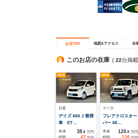
地図&アクセス
在
お店TOP
このお店の在庫
(
22
台掲載
NEW
NEW
日産
マツダ
デイズ 660 J 禁煙
フレアクロスオー
車 ET…
バー 66…
38
120
本体
本体
.9
万円
.9
万円
47
126
総額
総額
万円
万円