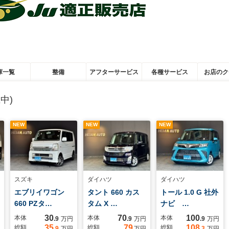
庫一覧
整備
アフターサービス
各種サービス
お店のク
中)
NEW
NEW
NEW
スズキ
ダイハツ
ダイハツ
エブリイワゴン
タント 660 カス
トール 1.0 G 社外
660 PZタ…
タム X …
ナビ …
30
70
100
本体
本体
本体
.9
万円
.9
万円
.9
万円
35
79
108
総額
総額
総額
.9
万円
万円
.3
万円