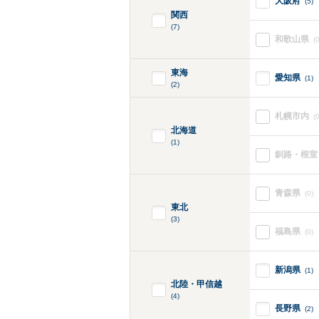
大阪府
(5)
関西
(7)
和歌山県
(0
東海
愛知県
(1)
(2)
札幌市内
(0
北海道
(1)
釧路・根室
青森県
(0)
東北
(3)
福島県
(0)
新潟県
(1)
北陸・甲信越
(4)
長野県
(2)