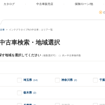
カタログ
中古車販売店
保険/ローン/他
古車
インテグラタイプRの中古車：エリア一覧
中古車検索・地域選択
探す地域を選択してください
（複数選択可）（）内＝中古車物件数
埼玉県
神奈川県
千葉
(14)
(2)
栃木県
(2)