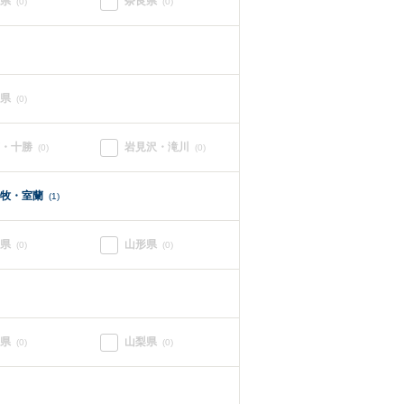
県
奈良県
(0)
(0)
県
(0)
・十勝
岩見沢・滝川
(0)
(0)
牧・室蘭
(1)
県
山形県
(0)
(0)
県
山梨県
(0)
(0)