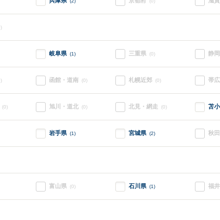
兵庫県
京都府
滋賀
(2)
(0)
)
岐阜県
三重県
静岡
(1)
(0)
函館・道南
札幌近郊
帯広
)
(0)
(0)
旭川・道北
北見・網走
苫小
(0)
(0)
(0)
岩手県
宮城県
秋田
(1)
(2)
富山県
石川県
福井
(0)
(1)