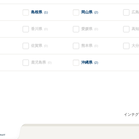
島根県
岡山県
広島
(1)
(2)
香川県
愛媛県
高知
(0)
(0)
佐賀県
熊本県
大分
(0)
(0)
鹿児島県
沖縄県
(0)
(2)
インテグ