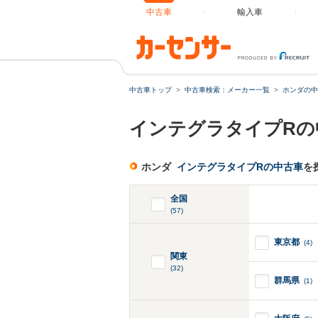
中古車
輸入車
中古車トップ
中古車検索：メーカー一覧
ホンダの中
インテグラタイプRの
ホンダ
インテグラタイプRの中古車
を
全国
(57)
東京都
(4)
関東
(32)
群馬県
(1)