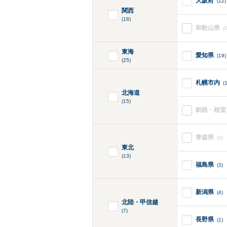
大阪府
(12)
関西
(18)
和歌山県
(0
東海
愛知県
(19)
(25)
札幌市内
(
北海道
(15)
釧路・根室
青森県
(0)
東北
(13)
福島県
(3)
新潟県
(4)
北陸・甲信越
(7)
長野県
(1)