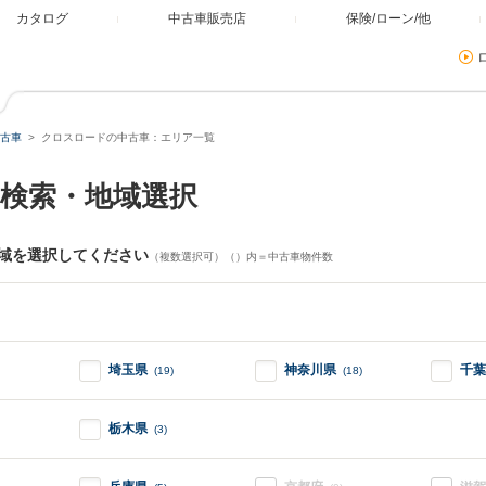
カタログ
中古車販売店
保険/ローン/他
古車
クロスロードの中古車：エリア一覧
検索・地域選択
域を選択してください
（複数選択可）（）内＝中古車物件数
埼玉県
神奈川県
千葉
(19)
(18)
栃木県
(3)