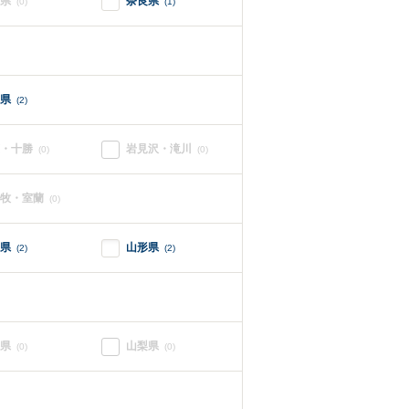
県
奈良県
(0)
(1)
県
(2)
・十勝
岩見沢・滝川
(0)
(0)
牧・室蘭
(0)
県
山形県
(2)
(2)
県
山梨県
(0)
(0)