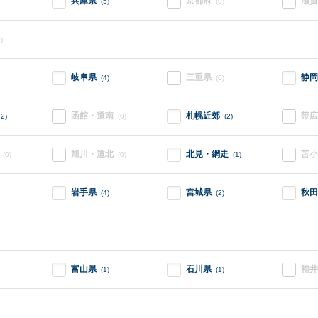
兵庫県
京都府
滋賀
(5)
(0)
)
岐阜県
三重県
静岡
(4)
(0)
函館・道南
札幌近郊
帯広
12)
(0)
(2)
旭川・道北
北見・網走
苫小
(0)
(0)
(1)
岩手県
宮城県
秋田
(4)
(2)
富山県
石川県
福井
(1)
(1)