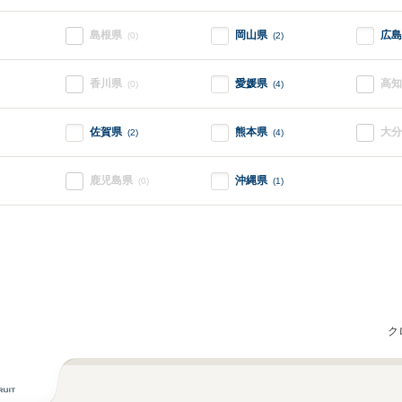
島根県
岡山県
広島
(0)
(2)
香川県
愛媛県
高知
(0)
(4)
佐賀県
熊本県
大分
(2)
(4)
鹿児島県
沖縄県
(0)
(1)
ク