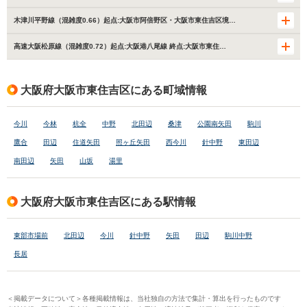
木津川平野線（混雑度0.66）起点:大阪市阿倍野区・大阪市東住吉区境…
高速大阪松原線（混雑度0.72）起点:大阪港八尾線 終点:大阪市東住…
大阪府大阪市東住吉区にある町域情報
今川
今林
杭全
中野
北田辺
桑津
公園南矢田
駒川
鷹合
田辺
住道矢田
照ヶ丘矢田
西今川
針中野
東田辺
南田辺
矢田
山坂
湯里
大阪府大阪市東住吉区にある駅情報
東部市場前
北田辺
今川
針中野
矢田
田辺
駒川中野
長居
＜掲載データについて＞各種掲載情報は、当社独自の方法で集計・算出を行ったものです