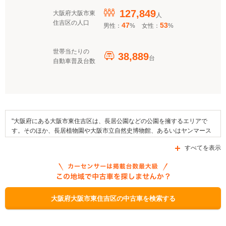
127,849
大阪府大阪市東
人
住吉区の人口
47
53
男性：
%
女性：
%
世帯当たりの
38,889
台
自動車普及台数
"大阪府にある大阪市東住吉区は、長居公園などの公園を擁するエリアで
す。そのほか、長居植物園や大阪市立自然史博物館、あるいはヤンマース
タジアム長居などの施設がエリア内に存在しています。同地域における文
すべてを表示
化財には、六十六部廻国供養塔や西国巡礼三十三度行者満願供養塔、楽山
五万人勧進回向地蔵菩薩像などがあります。加えて、大阪ふきや大阪なす
などが地域の特産品となっています。交通面においては近鉄南大阪線やJR
西日本関西本線といった複数の鉄道路線を利用できるほか、国道479号線
や府道26号線など数多くの幹線道路が区域内を通っています。なお、この
区内に存在する自動車補助金制度としては、「クリーンエネルギー自動車
大阪府大阪市東住吉区の中古車を検索する
導入促進対策費補助金」、「大阪府運輸事業振興助成補助金」、「次世代
自動車充電インフラ整備促進事業」などが交付されています。"