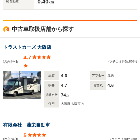
0.40
軽自動車
km
中古車取扱店舗から探す
トラストカーズ 大阪店
4.7
総合評価：
(クチコミ件数:80件)
4.6
4.5
品質
アフター
4.7
4.6
接客
雰囲気
74
掲載台数
台
住所
大阪府 大阪市内
有限会社 藤栄自動車
5
総合評価：
(クチコミ件数:4件)