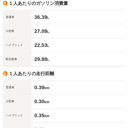
１人あたりのガソリン消費量
36.39
普通車
L
27.08
小型車
L
22.53
ハイブリッド
L
29.88
軽自動車
L
１人あたりの走行距離
0.39
普通車
km
0.30
小型車
km
0.35
ハイブリッド
km