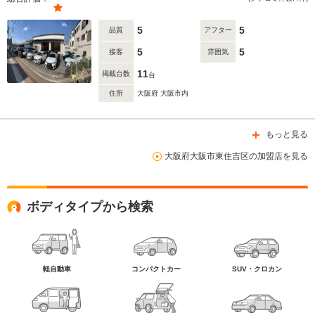
5
5
品質
アフター
5
5
接客
雰囲気
11
掲載台数
台
住所
大阪府 大阪市内
もっと見る
大阪府大阪市東住吉区の加盟店を見る
ボディタイプから検索
軽自動車
コンパクトカー
SUV・クロカン