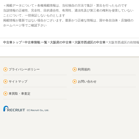
＜掲載データについて＞各種掲載情報は、当社独自の方法で集計・算出を行ったものです
当該情報の正確性、完全性、目的適合性、有用性、適法性及び第三者の権利を侵害していない
ことについて、一切保証しないものとします
掲載情報が最新ではない場合がございます。最新かつ正確な情報は、国や各自治体・店舗様の
ホームページ等でご確認下さい
中古車トップ
中古車情報:一覧
大阪府の中古車
大阪市西成区の中古車
大阪市西成区の街情
プライバシーポリシー
利用規約
サイトマップ
お問い合わせ
車買取・車査定