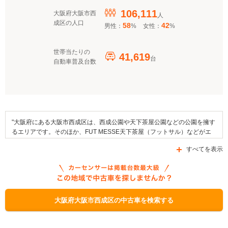
106,111
大阪府大阪市西
人
成区の人口
58
42
男性：
%
女性：
%
世帯当たりの
41,619
台
自動車普及台数
"大阪府にある大阪市西成区は、西成公園や天下茶屋公園などの公園を擁す
るエリアです。そのほか、FUT MESSE天下茶屋（フットサル）などがエ
リア内に存在しています。ほかにも、この地域においては、四天王寺石鳥
すべてを表示
居の心材による木造聖観音菩薩立像（施行院）や閻魔地蔵などの文化財が
保存されています。また、この地域には大阪きゅうりや泉州さといもなど
の名産品があります。交通面においては南海電気鉄道高野線や阪堺電気軌
道阪堺線といった複数の鉄道路線を利用できるほか、国道26号線や府道41
号線など数多くの幹線道路が区域内を通っています。なお、この区におい
ては「次世代自動車充電インフラ整備促進事業」、「クリーンエネルギー
大阪府大阪市西成区の中古車を検索する
自動車導入促進対策費補助金」や「大阪府運輸事業振興助成補助金」とい
った自動車補助金制度の申請を受け付けています。"