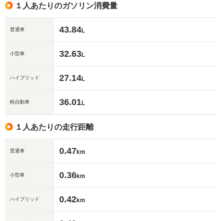
１人あたりのガソリン消費量
43.84
普通車
L
32.63
小型車
L
27.14
ハイブリッド
L
36.01
軽自動車
L
１人あたりの走行距離
0.47
普通車
km
0.36
小型車
km
0.42
ハイブリッド
km