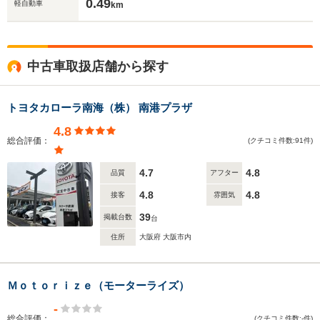
0.49
軽自動車
km
中古車取扱店舗から探す
トヨタカローラ南海（株） 南港プラザ
4.8
総合評価：
(クチコミ件数:91件)
4.7
4.8
品質
アフター
4.8
4.8
接客
雰囲気
39
掲載台数
台
住所
大阪府 大阪市内
Ｍｏｔｏｒｉｚｅ（モーターライズ）
-
総合評価：
(クチコミ件数:-件)