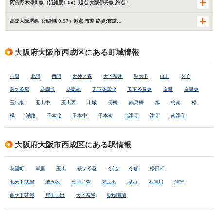
阿倍野木津川線（混雑度1.04）起点:大阪伊丹線 終点:…
高速大阪堺線（混雑度0.97）起点:市道 終点:市道…
大阪府大阪市西成区にある町域情報
中開
北開
南開
天神ノ森
天下茶屋
聖天下
山王
太子
萩之茶屋
花園北
花園南
天下茶屋北
天下茶屋東
岸里
岸里東
玉出東
玉出中
玉出西
出城
長橋
鶴見橋
旭
梅南
松
橘
潮路
千本北
千本中
千本南
北津守
津守
南津守
大阪府大阪市西成区にある駅情報
花園町
岸里
玉出
萩ノ茶屋
今池
今船
松田町
北天下茶屋
聖天坂
天神ノ森
東玉出
塚西
木津川
津守
西天下茶屋
岸里玉出
天下茶屋
動物園前