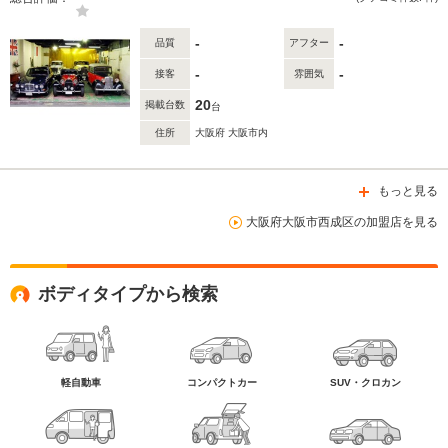
-
-
品質
アフター
-
-
接客
雰囲気
20
掲載台数
台
住所
大阪府 大阪市内
もっと見る
大阪府大阪市西成区の加盟店を見る
ボディタイプから検索
軽自動車
コンパクトカー
SUV・クロカン