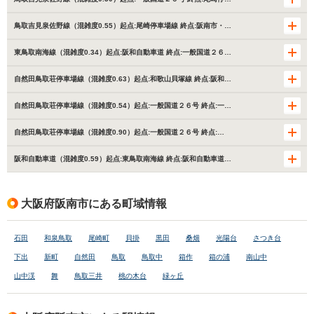
鳥取吉見泉佐野線（混雑度0.55）起点:尾崎停車場線 終点:阪南市・…
東鳥取南海線（混雑度0.34）起点:阪和自動車道 終点:一般国道２６…
自然田鳥取荘停車場線（混雑度0.63）起点:和歌山貝塚線 終点:阪和…
自然田鳥取荘停車場線（混雑度0.54）起点:一般国道２６号 終点:一…
自然田鳥取荘停車場線（混雑度0.90）起点:一般国道２６号 終点:…
阪和自動車道（混雑度0.59）起点:東鳥取南海線 終点:阪和自動車道…
大阪府阪南市にある町域情報
石田
和泉鳥取
尾崎町
貝掛
黒田
桑畑
光陽台
さつき台
下出
新町
自然田
鳥取
鳥取中
箱作
箱の浦
南山中
山中渓
舞
鳥取三井
桃の木台
緑ヶ丘