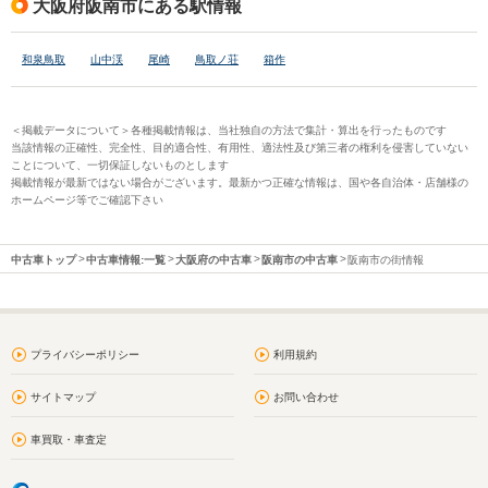
大阪府阪南市にある駅情報
和泉鳥取
山中渓
尾崎
鳥取ノ荘
箱作
＜掲載データについて＞各種掲載情報は、当社独自の方法で集計・算出を行ったものです
当該情報の正確性、完全性、目的適合性、有用性、適法性及び第三者の権利を侵害していない
ことについて、一切保証しないものとします
掲載情報が最新ではない場合がございます。最新かつ正確な情報は、国や各自治体・店舗様の
ホームページ等でご確認下さい
中古車トップ
中古車情報:一覧
大阪府の中古車
阪南市の中古車
阪南市の街情報
プライバシーポリシー
利用規約
サイトマップ
お問い合わせ
車買取・車査定