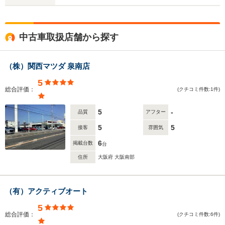
中古車取扱店舗から探す
（株）関西マツダ 泉南店
5
総合評価：
(クチコミ件数:1件)
5
-
品質
アフター
5
5
接客
雰囲気
6
掲載台数
台
住所
大阪府 大阪南部
（有）アクティブオート
5
総合評価：
(クチコミ件数:6件)