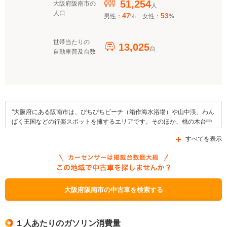
51,254
大阪府阪南市の
人
人口
47
53
男性：
%
女性：
%
世帯当たりの
13,025
台
自動車普及台数
"大阪府にある阪南市は、ぴちぴちビーチ（箱作海水浴場）や山中渓、わん
ぱく王国などの行楽スポットを擁するエリアです。そのほか、桃の木台中
央公園や丘陵前山緑地などの公園がエリア内に存在しています。また、市
すべてを表示
内で開催される祭りとしては、山中渓桜祭りや秋祭りなどが挙げられま
す。加えて、しらすやおかき、水ナスなどがこの地域の特産品となってい
ます。交通面においてはJR西日本阪和線などの複数の路線が乗り入れてい
るほか、国道26号線や府道204号線、府道752号線などの道路が区域内を
通っています。なお、市で利用できる自動車補助金制度としては、「クリ
ーンエネルギー自動車導入促進対策費補助金」、「大阪府運輸事業振興助
大阪府阪南市の中古車を検索する
成補助金」、「次世代自動車充電インフラ整備促進事業」があります。"
１人あたりのガソリン消費量