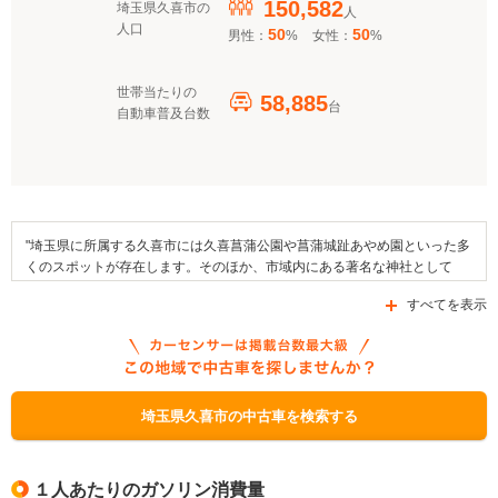
150,582
埼玉県久喜市の
人
人口
50
50
男性：
%
女性：
%
世帯当たりの
58,885
台
自動車普及台数
"埼玉県に所属する久喜市には久喜菖蒲公園や菖蒲城趾あやめ園といった多
くのスポットが存在します。そのほか、市域内にある著名な神社として
は、御嶽神社や菖蒲神社などが挙げられます。地域で行われるイベントに
すべてを表示
は久喜市れんげ祭りや久喜提燈祭り、清久曼珠沙華まつりを挙げることが
でき、久喜クッキーやつむぎうどん塩あんびんなどが地域の名産品として
挙げられます。この市には、JR東日本の東北本線（宇都宮線）が乗り入れ
ており、エリア内を通る道路としては国道122号線や国道125号線、県道
410号線などが挙げられます。なお、補助金制度としてこの市内で利用で
きるものは「埼玉県EV・PHV導入促進事業補助金」、「埼玉県燃料電池自
埼玉県久喜市の中古車を検索する
動車導入促進事業補助金」、「埼玉県環境みらい資金融資」などです。"
１人あたりのガソリン消費量