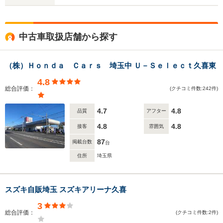
中古車取扱店舗から探す
（株）Ｈｏｎｄａ Ｃａｒｓ 埼玉中 Ｕ－Ｓｅｌｅｃｔ久喜東
4.8
総合評価：
(クチコミ件数:242件)
4.7
4.8
品質
アフター
4.8
4.8
接客
雰囲気
87
掲載台数
台
住所
埼玉県
スズキ自販埼玉 スズキアリーナ久喜
3
総合評価：
(クチコミ件数:2件)