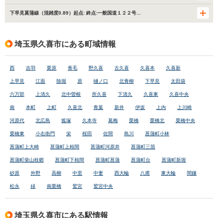
下早見菖蒲線（混雑度0.89）起点: 終点:一般国道１２２号…
埼玉県久喜市にある町域情報
西
吉羽
栗原
青毛
野久喜
古久喜
久喜本
久喜新
上早見
江面
除堀
原
樋ノ口
北青柳
下早見
太田袋
六万部
上清久
北中曽根
所久喜
下清久
久喜東
久喜中央
南
本町
上町
久喜北
青葉
新井
伊坂
上内
上川崎
河原代
北広島
狐塚
久本寺
葛梅
栗橋
栗橋北
栗橋中央
栗橋東
小右衛門
栄
桜田
佐間
島川
菖蒲町小林
菖蒲町上大崎
菖蒲町上栢間
菖蒲町河原井
菖蒲町三箇
菖蒲町柴山枝郷
菖蒲町下栢間
菖蒲町菖蒲
菖蒲町台
菖蒲町新堀
砂原
外野
高柳
中里
中妻
西大輪
八甫
東大輪
間鎌
松永
緑
南栗橋
鷲宮
鷲宮中央
埼玉県久喜市にある駅情報