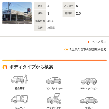
4
5
品質
アフター
3
2.5
接客
雰囲気
40
掲載台数
台
住所
埼玉県
もっと見る
埼玉県久喜市の加盟店を見る
ボディタイプから検索
軽自動車
コンパクトカー
SUV・クロカン
ミニバン
ハッチバック
セダン