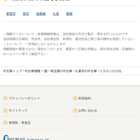
東鷲宮
鷲宮
南栗橋
久喜
栗橋
＜掲載データについて＞各種掲載情報は、当社独自の方法で集計・算出を行ったものです
当該情報の正確性、完全性、目的適合性、有用性、適法性及び第三者の権利を侵害していない
ことについて、一切保証しないものとします
掲載情報が最新ではない場合がございます。最新かつ正確な情報は、国や各自治体・店舗様の
ホームページ等でご確認下さい
中古車トップ
中古車情報:一覧
埼玉県の中古車
久喜市の中古車
久喜市の街情報
プライバシーポリシー
利用規約
サイトマップ
お問い合わせ
車買取・車査定