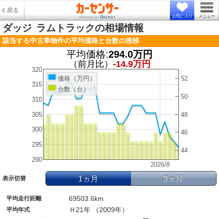
戻る
お気に入り
メニュー
ダッジ
ラムトラックの相場情報
該当する中古車物件の平均価格と台数の推移
平均価格:
294.0万円
（前月比）
-14.9万円
320
52
価格（万円）
315
台数（台）
50
310
305
48
300
46
295
44
290
2026/8
1ヵ月
3ヵ月
表示切替
69503.6km
平均走行距離
Ｈ21年 （2009年）
平均年式