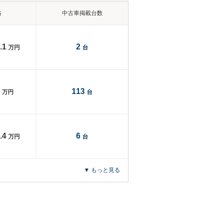
格
中古車掲載台数
.1
2
万円
台
113
万円
台
.4
6
万円
台
▼ もっと見る