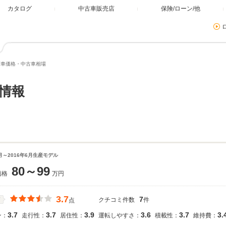
カタログ
中古車販売店
保険/ローン/他
の新車価格・中古車相場
格情報
7月～2016年6月生産モデル
80～99
価格
万円
3.7
7
クチコミ件数
件
価
点
3.7
3.7
3.9
3.6
3.7
3.
ン：
走行性：
居住性：
運転しやすさ：
積載性：
維持費：