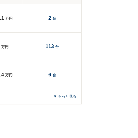
.1
2
万円
台
113
万円
台
.4
6
万円
台
▼ もっと見る