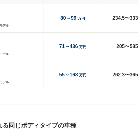
80～99
234.5〜333
万円
産モデル
71～436
205〜585
万円
産モデル
55～168
262.3〜365
万円
産モデル
される同じボディタイプの車種