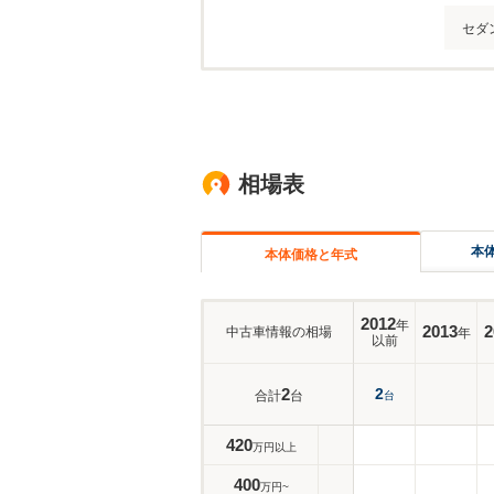
セダ
相場表
本
本体価格と年式
2012
年
2013
2
中古車情報の相場
年
以前
2
2
合計
台
台
420
万円以上
400
万円~