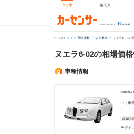
中古車
輸入車
中古車トップ
新車価格・中古車相場
ヌエラ6-02
ヌエラ6-02の相場価
車種情報
2008年
中古車
総合評
デザイ