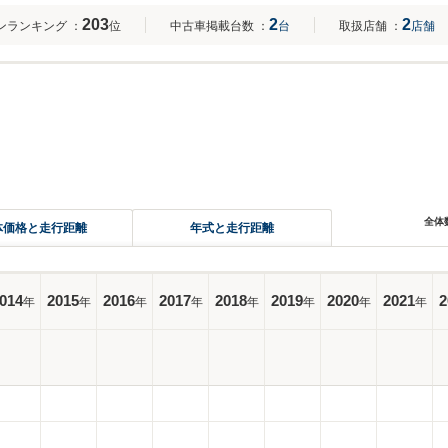
203
2
2
ンランキング
：
位
中古車掲載台数
：
台
取扱店舗
：
店舗
全体
体価格と走行距離
年式と走行距離
014
2015
2016
2017
2018
2019
2020
2021
2
年
年
年
年
年
年
年
年