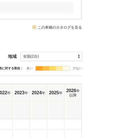
この車種のカタログを見る
地域
数に対する割合：
多い
少ない
2026
年
022
2023
2024
2025
年
年
年
年
以降