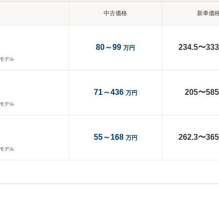
中古価格
新車価
80～99
234.5〜333
万円
産モデル
71～436
205〜585
万円
産モデル
55～168
262.3〜365
万円
産モデル