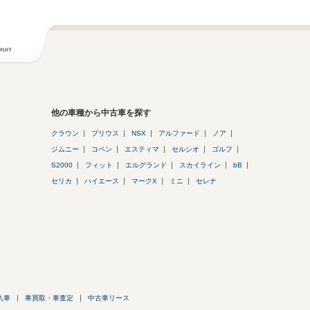
他の車種から中古車を探す
クラウン
プリウス
NSX
アルファード
ノア
ジムニー
コペン
エスティマ
セルシオ
ゴルフ
S2000
フィット
エルグランド
スカイライン
bB
セリカ
ハイエース
マークX
ミニ
セレナ
入車
車買取・車査定
中古車リース