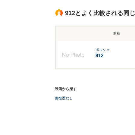
912とよく比較される同
車種
ポルシェ
912
装備から探す
修復歴なし