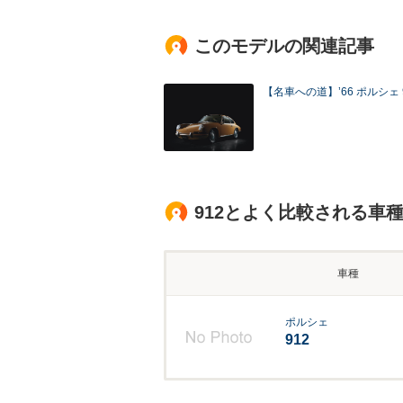
このモデルの関連記事
【名車への道】’66 ポルシェ 
912とよく比較される車
車種
ポルシェ
912