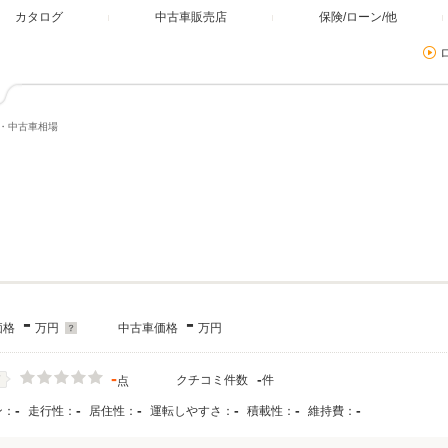
カタログ
中古車販売店
保険/ローン/他
格・中古車相場
-
-
価格
万円
中古車価格
万円
-
-
クチコミ件数
件
価
点
-
-
-
-
-
-
ン：
走行性：
居住性：
運転しやすさ：
積載性：
維持費：