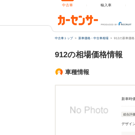
中古車
輸入車
中古車トップ
新車価格・中古車相場
912の新車価
912の相場価格情報
車種情報
新車時
総合評
デザイ