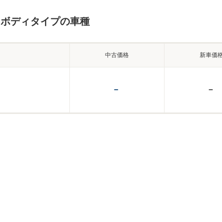
じボディタイプの車種
中古価格
新車価
－
－