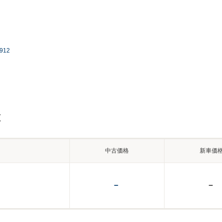
912
種
中古価格
新車価
－
－