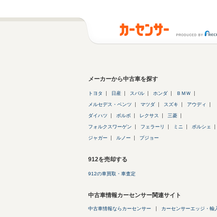
メーカーから中古車を探す
トヨタ
日産
スバル
ホンダ
ＢＭＷ
メルセデス・ベンツ
マツダ
スズキ
アウディ
ダイハツ
ボルボ
レクサス
三菱
フォルクスワーゲン
フェラーリ
ミニ
ポルシェ
ジャガー
ルノー
プジョー
912を売却する
912の車買取・車査定
中古車情報カーセンサー関連サイト
中古車情報ならカーセンサー
カーセンサーエッジ・輸