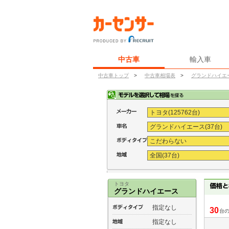
中古車
輸入車
中古車トップ
>
中古車相場表
>
グランドハイエ
トヨタ
グランドハイエース
指定なし
30
台
指定なし