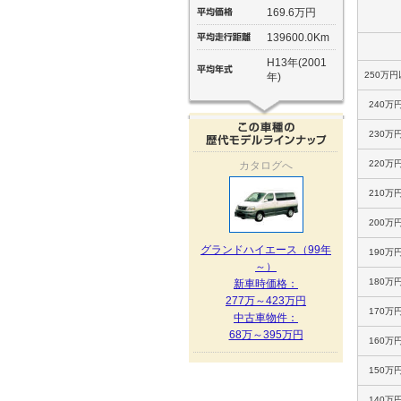
169.6万円
139600.0Km
H13年(2001
250万円
年)
240万
230万
220万
カタログへ
210万
200万
グランドハイエース（99年
190万
～）
180万
新車時価格：
277万～423万円
170万
中古車物件：
68万～395万円
160万
150万
140万