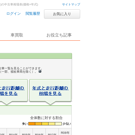
月)の中古車相場表(価格×年式)
サイトマップ
ログイン
閲覧履歴
お気に入り
車買取
お役立ち記事
古車一覧を見ることができます。
（一部、福祉車両を除く）。
全体数に対する割合
R08年
03年
R04年
R05年
R06年
R07年