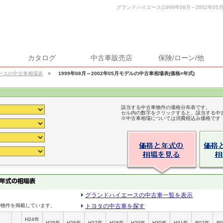
グランドハイエース(1999年08月～2002年05
カタログ
中古車販売店
保険/ローン/他
ースの中古車相場表
>
1999年08月～2002年05月モデルの中古車相場表(価格×年式)
該当する中古車物件の価格分布表です。
セル内の数字をクリックすると、該当する中
※中古車相場については消費税込み価格です
グランドハイエースの中古車一覧を表示
の物件を掲載しています。
トヨタの中古車を探す
H24年
H25年
H26年
H27年
H28年
H29年
H30年
H31年
R02年
R