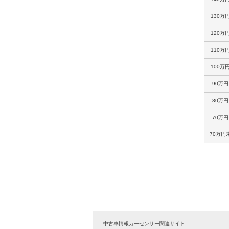
130万
120万
110万
100万
90万
80万
70万
70万円
中古車情報カーセンサー関連サイト