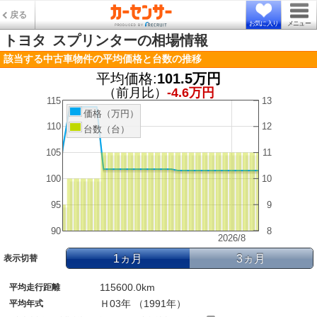
戻る
お気に入り
メニュー
トヨタ
スプリンターの相場情報
該当する中古車物件の平均価格と台数の推移
平均価格:
101.5万円
（前月比）
-4.6万円
115
13
価格（万円）
110
12
台数（台）
105
11
100
10
95
9
90
8
2026/8
1ヵ月
3ヵ月
表示切替
115600.0km
平均走行距離
Ｈ03年 （1991年）
平均年式