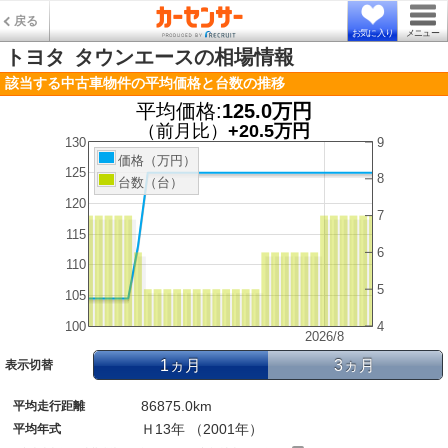
戻る
お気に入り
メニュー
トヨタ
タウンエースの相場情報
該当する中古車物件の平均価格と台数の推移
平均価格:
125.0万円
（前月比）
+20.5万円
130
9
価格（万円）
125
8
台数（台）
120
7
115
6
110
5
105
100
4
2026/8
1ヵ月
3ヵ月
表示切替
86875.0km
平均走行距離
Ｈ13年 （2001年）
平均年式